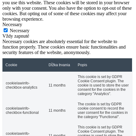
you use this website. These cookies will be stored in your browser
only with your consent. You also have the option to opt-out of these
cookies. But opting out of some of these cookies may affect your
browsing experience.
Necessary
Necessary
Vždy zapnuté
Necessary cookies are absolutely essential for the website to
function properly. These cookies ensure basic functionalities and
security features of the website, anonymously.
Cookie
Dĺžka trvania
Popis
This cookie is set by GDPR
Cookie Consent plugin. The
cookielawinfo-
11 months
cookie is used to store the user
checkbox-analytics
consent for the cookies in the
category "Analytics".
The cookie is set by GDPR
cookielawinfo-
cookie consent to record the
11 months
checkbox-functional
user consent for the cookies in
the category "Functional".
This cookie is set by GDPR
Cookie Consent plugin. The
cookielawinfo-
11 months
cookies is used to store the