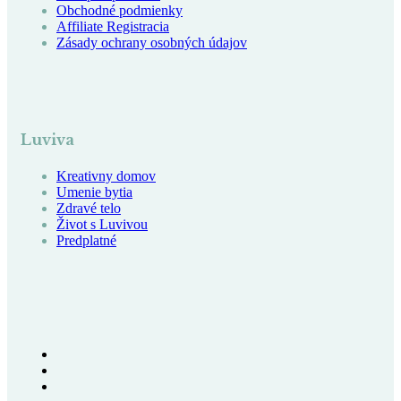
Obchodné podmienky
Affiliate Registracia
Zásady ochrany osobných údajov
Luviva
Kreativny domov
Umenie bytia
Zdravé telo
Život s Luvivou
Predplatné