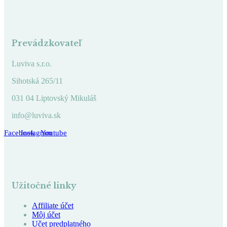
Prevádzkovateľ
Luviva s.r.o.
Sihotská 265/11
031 04 Liptovský Mikuláš
info@luviva.sk
Facebook
Instagram
Youtube
Užitočné linky
Affiliate účet
Môj účet
Učet predplatného