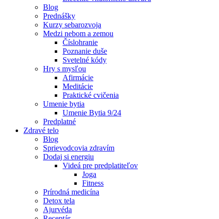
Blog
Prednášky
Kurzy sebarozvoja
Medzi nebom a zemou
Číslohranie
Poznanie duše
Svetelné kódy
Hry s mysľou
Afirmácie
Meditácie
Praktické cvičenia
Umenie bytia
Umenie Bytia 9/24
Predplatné
Zdravé telo
Blog
Sprievodcovia zdravím
Dodaj si energiu
Videá pre predplatiteľov
Joga
Fitness
Prírodná medicína
Detox tela
Ajurvéda
Receptár