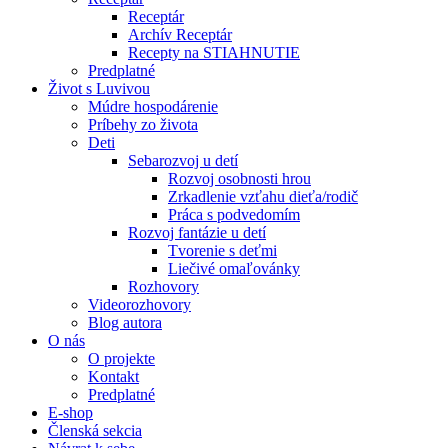
Receptár
Archív Receptár
Recepty na STIAHNUTIE
Predplatné
Život s Luvivou
Múdre hospodárenie
Príbehy zo života
Deti
Sebarozvoj u detí
Rozvoj osobnosti hrou
Zrkadlenie vzťahu dieťa/rodič
Práca s podvedomím
Rozvoj fantázie u detí
Tvorenie s deťmi
Liečivé omaľovánky
Rozhovory
Videorozhovory
Blog autora
O nás
O projekte
Kontakt
Predplatné
E-shop
Členská sekcia