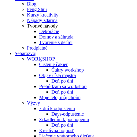
Blog
Feng Shui
Kurzy kreativity
Nápady zdarma
Tvorivé návody
Dekorácie
Domov a záhrada
Tvorenie s deťmi
Predplatné
Sebarozvoj
WORKSHOP
Čistenie čakier
Čakry workshop
Objav čísla majstra
Deň po dni
Prebúdzam sa workshop
Deň po dni
Moje telo, môj chrám
Výzvy
7 dní k odpusteniu
Days-odpustenie
Zrkadlením k pochopeniu
Deň po dni
Kreatívna hojnosť
Liečenie vnútorného dieťaťa