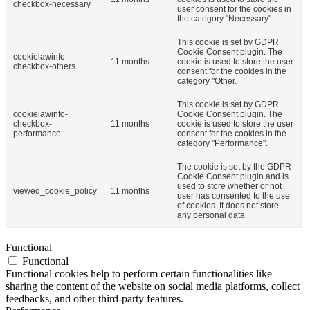
checkbox-necessary
user consent for the cookies in
the category "Necessary".
This cookie is set by GDPR
Cookie Consent plugin. The
cookielawinfo-
11 months
cookie is used to store the user
checkbox-others
consent for the cookies in the
category "Other.
This cookie is set by GDPR
cookielawinfo-
Cookie Consent plugin. The
checkbox-
11 months
cookie is used to store the user
performance
consent for the cookies in the
category "Performance".
The cookie is set by the GDPR
Cookie Consent plugin and is
used to store whether or not
viewed_cookie_policy
11 months
user has consented to the use
of cookies. It does not store
any personal data.
Functional
Functional
Functional cookies help to perform certain functionalities like
sharing the content of the website on social media platforms, collect
feedbacks, and other third-party features.