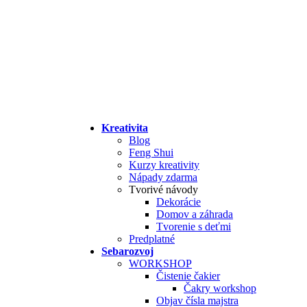
Kreativita
Blog
Feng Shui
Kurzy kreativity
Nápady zdarma
Tvorivé návody
Dekorácie
Domov a záhrada
Tvorenie s deťmi
Predplatné
Sebarozvoj
WORKSHOP
Čistenie čakier
Čakry workshop
Objav čísla majstra