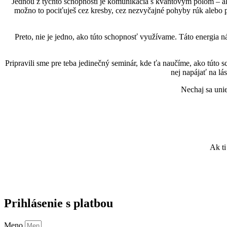
Jednou z týchto schopností je komunikácia s kvantovým polom – alebo
možno to pociťuješ cez kresby, cez nezvyčajné pohyby rúk alebo p
Preto, nie je jedno, ako túto schopnosť využívame. Táto energia ná
Pripravili sme pre teba jedinečný seminár, kde ťa naučíme, ako túto s
nej napájať na lás
Nechaj sa unie
Ak ti
Prihlásenie s platbou
Meno