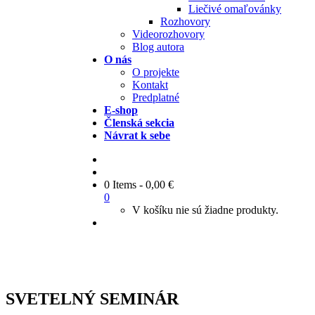
Liečivé omaľovánky
Rozhovory
Videorozhovory
Blog autora
O nás
O projekte
Kontakt
Predplatné
E-shop
Členská sekcia
Návrat k sebe
0 Items
-
0,00
€
0
V košíku nie sú žiadne produkty.
SVETELNÝ SEMINÁR