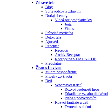
Zdravé telo
Blog
Sprievodcovia zdravím
Dodaj si energiu
Videá pre predplatiteľov
Joga
Fitness
Prírodná medicína
Detox tela
Ajurvéda
Receptár
Receptár
Archív Receptár
Recepty na STIAHNUTIE
Predplatné
Život s Luvivou
Múdre hospodárenie
Príbehy zo života
Deti
Sebarozvoj u detí
Rozvoj osobnosti hrou
Zrkadlenie vzťahu dieťa/rod
Práca s podvedomím
Rozvoj fantázie u detí
Tvorenie s deťmi