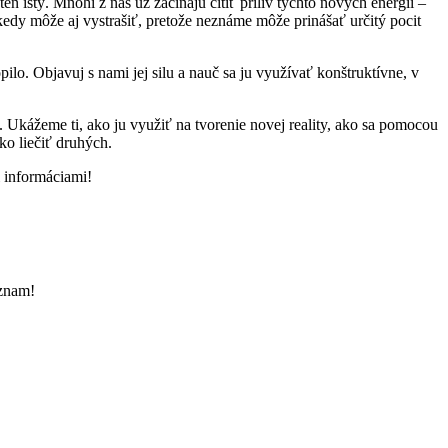
n istý. Mnohí z nás už začínajú cítiť príliv týchto nových energií –
edy môže aj vystrašiť, pretože neznáme môže prinášať určitý pocit
ilo. Objavuj s nami jej silu a nauč sa ju využívať konštruktívne, v
a. Ukážeme ti, ako ju využiť na tvorenie novej reality, ako sa pomocou
ako liečiť druhých.
i informáciami!
áznam!