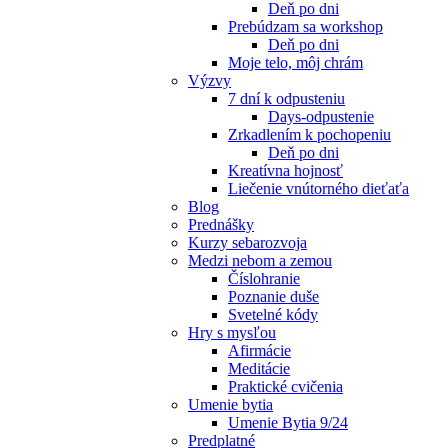
Deň po dni
Prebúdzam sa workshop
Deň po dni
Moje telo, môj chrám
Výzvy
7 dní k odpusteniu
Days-odpustenie
Zrkadlením k pochopeniu
Deň po dni
Kreatívna hojnosť
Liečenie vnútorného dieťaťa
Blog
Prednášky
Kurzy sebarozvoja
Medzi nebom a zemou
Číslohranie
Poznanie duše
Svetelné kódy
Hry s mysľou
Afirmácie
Meditácie
Praktické cvičenia
Umenie bytia
Umenie Bytia 9/24
Predplatné