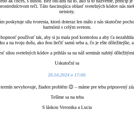
 ak chceš, s dušou. Bez ohľadu na to, ako si to nazveme, princíp je te
rostredníctvom reči. Táto fascinujúca oblasť svetelných kódov nás niek
neistoty.
m poskytuje silu tvorenia, ktorú doteraz len málo z nás skutočne pochop
harmónii s celým svetom.
chopnosť používať tak, aby si ju mala pod kontrolou a aby ťa nezahltil
ku a na tvoju dušu, ako ňou liečiť samú seba a, čo je ešte dôležitejšie, 
sť silou svetelných kódov a prihlás sa na náš seminár nabitý dôležitým
Uskutoční sa
20.10.2024 o 17:00.
 termín nevyhovuje, žiaden problém 😊 – máme pre teba pripravený z
Tešíme sa na teba
S láskou Veronika a Lucia