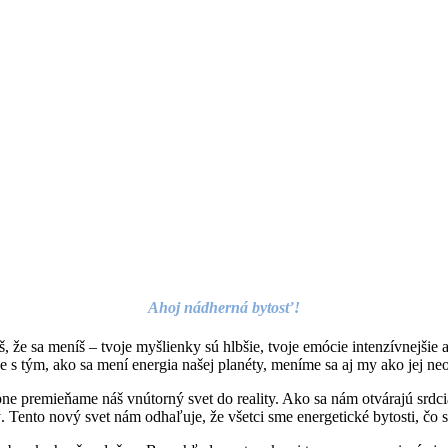
Ahoj nádherná bytosť!
e sa meníš – tvoje myšlienky sú hlbšie, tvoje emócie intenzívnejšie a 
e s tým, ako sa mení energia našej planéty, meníme sa aj my ako jej ne
tupne premieňame náš vnútorný svet do reality. Ako sa nám otvárajú srd
 Tento nový svet nám odhaľuje, že všetci sme energetické bytosti, čo 