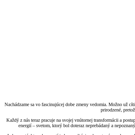
Nachádzame sa vo fascinujúcej dobe zmeny vedomia. Možno už cítiš, ž
prirodzené, pretož
Každý z nás teraz pracuje na svojej vnútornej transformácii a pos
energií – svetom, ktorý bol doteraz neprebádaný a nepoznaný.