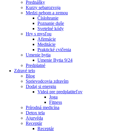
Prednášky
Kurzy sebarozvoja
Medzi nebom a zemou
Číslohranie
Poznanie duše
Svetelné kódy
Hry s mysľou
Afirmácie
Meditácie
Praktické cvičenia
Umenie bytia
Umenie Bytia 9/24
Predplatné
Zdravé telo
Blog
Sprievodcovia zdravím
Dodaj si energiu
Videá pre predplatiteľov
Joga
Fitness
Prírodná medicína
Detox tela
Ajurvéda
Receptár
Receptár