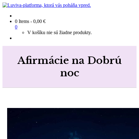
0 Items
-
0,00
€
0
V košíku nie sú žiadne produkty.
Afirmácie na Dobrú
noc