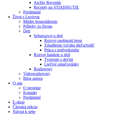
Archív Receptár
Recepty na STIAHNUTIE
Predplatné
Život s Luvivou
Múdre hospodárenie
Príbehy zo života
Deti
Sebarozvoj u detí
Rozvoj osobnosti hrou
Zrkadlenie vzťahu dieťa/rodič
Práca s podvedomím
Rozvoj fantázie u detí
Tvorenie s deťmi
Liečivé omaľovánky
Rozhovory
Videorozhovory
Blog autora
O nás
O projekte
Kontakt
Predplatné
E-shop
Členská sekcia
Návrat k sebe