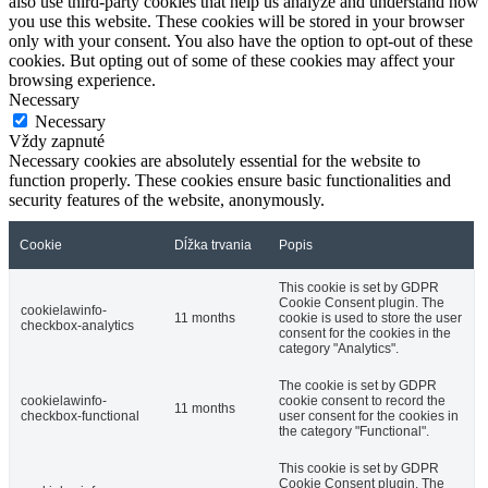
also use third-party cookies that help us analyze and understand how
you use this website. These cookies will be stored in your browser
only with your consent. You also have the option to opt-out of these
cookies. But opting out of some of these cookies may affect your
browsing experience.
Necessary
Necessary
Vždy zapnuté
Necessary cookies are absolutely essential for the website to
function properly. These cookies ensure basic functionalities and
security features of the website, anonymously.
Cookie
Dĺžka trvania
Popis
This cookie is set by GDPR
Cookie Consent plugin. The
cookielawinfo-
11 months
cookie is used to store the user
checkbox-analytics
consent for the cookies in the
category "Analytics".
The cookie is set by GDPR
cookielawinfo-
cookie consent to record the
11 months
checkbox-functional
user consent for the cookies in
the category "Functional".
This cookie is set by GDPR
Cookie Consent plugin. The