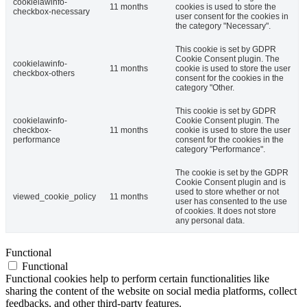
cookielawinfo-
11 months
cookies is used to store the
checkbox-necessary
user consent for the cookies in
the category "Necessary".
This cookie is set by GDPR
Cookie Consent plugin. The
cookielawinfo-
11 months
cookie is used to store the user
checkbox-others
consent for the cookies in the
category "Other.
This cookie is set by GDPR
cookielawinfo-
Cookie Consent plugin. The
checkbox-
11 months
cookie is used to store the user
performance
consent for the cookies in the
category "Performance".
The cookie is set by the GDPR
Cookie Consent plugin and is
used to store whether or not
viewed_cookie_policy
11 months
user has consented to the use
of cookies. It does not store
any personal data.
Functional
Functional
Functional cookies help to perform certain functionalities like
sharing the content of the website on social media platforms, collect
feedbacks, and other third-party features.