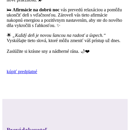
🛌
Afirmácie na dobrú noc
vás prevedú relaxáciou a pomôžu
ukončiť deň s vďačnosťou. Zároveň vás tieto afirmácie
nakopnú energiou a pozitívnym nastavením, aby ste do nového
dňa vykročili s ľahkosťou. ✨
🌟
„Každý deň je novou šancou na radosť a úspech.“
Vyskúšajte tieto slová, ktoré môžu zmeniť váš prístup už dnes.
Zaslúžite si krásne sny a nádherné rána. 🌙❤️
kúpiť predplatné
Prevádzkovateľ