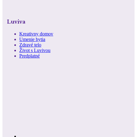
Luviva
Kreativny domov
Umenie bytia
Zdravé telo
Život s Luvivou
Predplatné