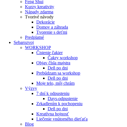
Feng Shui
Kurzy kreativity
Nápady zdarma
Tvorivé návody
Dekorácie
Domov a záhrada
Tvorenie s deťmi
Predplatné
Sebarozvoj
WORKSHOP
Čistenie čakier
Čakry workshop
Objav čísla majstra
Deň po dni
Prebúdzam sa workshop
Deň po dni
Moje telo, môj chrám
Výzvy
7 dní k odpusteniu
Days-odpustenie
Zrkadlením k pochopeniu
Deň po dni
Kreatívna hojnosť
Liečenie vnútorného dieťaťa
Blog