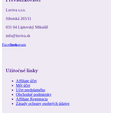
Luviva s.r.o.
Sihotská 265/11
031 04 Liptovský Mikuláš
info@luviva.sk
Facebook
Instagram
Užitočné linky
Affiliate účet
Môj účet
Učet predplatného
Obchodné podmienky
Affiliate Registracia
Zásady ochrany osobných údajov