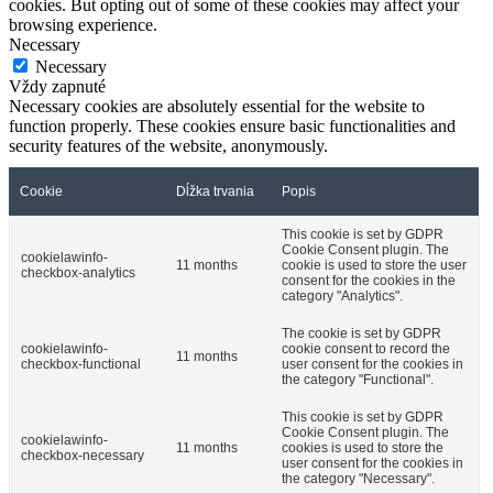
cookies. But opting out of some of these cookies may affect your
browsing experience.
Necessary
Necessary
Vždy zapnuté
Necessary cookies are absolutely essential for the website to
function properly. These cookies ensure basic functionalities and
security features of the website, anonymously.
Cookie
Dĺžka trvania
Popis
This cookie is set by GDPR
Cookie Consent plugin. The
cookielawinfo-
11 months
cookie is used to store the user
checkbox-analytics
consent for the cookies in the
category "Analytics".
The cookie is set by GDPR
cookielawinfo-
cookie consent to record the
11 months
checkbox-functional
user consent for the cookies in
the category "Functional".
This cookie is set by GDPR
Cookie Consent plugin. The
cookielawinfo-
11 months
cookies is used to store the
checkbox-necessary
user consent for the cookies in
the category "Necessary".