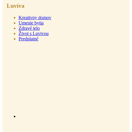
Luviva
Kreativny domov
Umenie bytia
Zdravé telo
Život s Luvivou
Predplatné