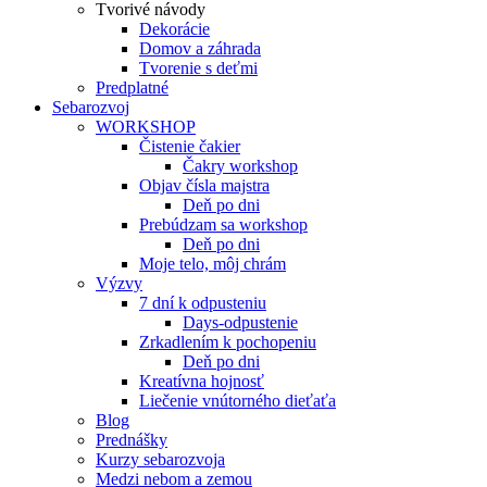
Tvorivé návody
Dekorácie
Domov a záhrada
Tvorenie s deťmi
Predplatné
Sebarozvoj
WORKSHOP
Čistenie čakier
Čakry workshop
Objav čísla majstra
Deň po dni
Prebúdzam sa workshop
Deň po dni
Moje telo, môj chrám
Výzvy
7 dní k odpusteniu
Days-odpustenie
Zrkadlením k pochopeniu
Deň po dni
Kreatívna hojnosť
Liečenie vnútorného dieťaťa
Blog
Prednášky
Kurzy sebarozvoja
Medzi nebom a zemou