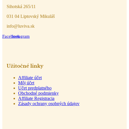
Sihotská 265/11
031 04 Liptovský Mikuláš
info@luviva.sk
Facebook
Instagram
Užitočné linky
Affiliate účet
Môj účet
Učet predplatného
Obchodné podmienky
Affiliate Registracia
Zásady ochrany osobných údajov