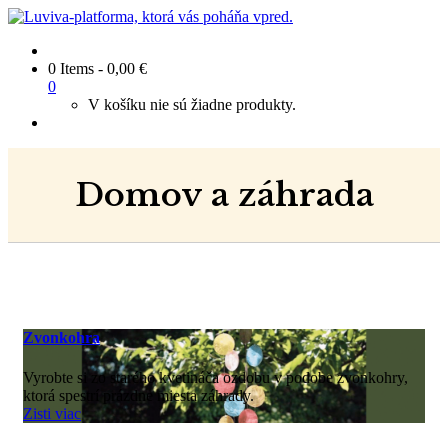
0 Items
-
0,00
€
0
V košíku nie sú žiadne produkty.
Domov a záhrada
Zvonkohra
Vyrobte si zo starého kvetináča ozdobu v podobe zvonkohry,
ktorá spestrí prázdne miesta záhrady.
Zisti viac