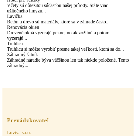
Včely sú dôležitou súčasťou našej prírody. Stále viac
užitočného hmyzu...
Lavička
Betón a drevo sú materiály, ktoré sa v záhrade často...
Renovácia okien
Drevené okná vyzerajú pekne, no ak zožltnú a potom
vyzerajú...
Truhlica
Truhlicu si môžte vyrobiť presne takej veľkosti, ktorá sa do...
Záhradný šatník
Záhradné náradie býva väčšinou len tak niekde položené. Tento
záhradný...
Prevádzkovateľ
Luviva s.r.o.