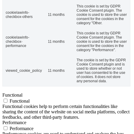
This cookie is set by GDPR
Cookie Consent plugin. The
cookielawinfo-
11 months
cookie is used to store the user
checkbox-others
consent for the cookies in the
category "Other.
This cookie is set by GDPR
cookielawinfo-
Cookie Consent plugin. The
checkbox-
11 months
cookie is used to store the user
performance
consent for the cookies in the
category "Performance".
The cookie is set by the GDPR
Cookie Consent plugin and is
used to store whether or not
viewed_cookie_policy
11 months
user has consented to the use
of cookies. It does not store
any personal data.
Functional
Functional
Functional cookies help to perform certain functionalities like
sharing the content of the website on social media platforms, collect
feedbacks, and other third-party features.
Performance
Performance
Performance cookies are used to understand and analyze the key