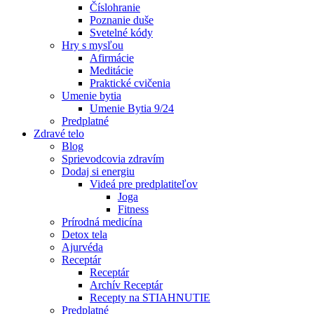
Číslohranie
Poznanie duše
Svetelné kódy
Hry s mysľou
Afirmácie
Meditácie
Praktické cvičenia
Umenie bytia
Umenie Bytia 9/24
Predplatné
Zdravé telo
Blog
Sprievodcovia zdravím
Dodaj si energiu
Videá pre predplatiteľov
Joga
Fitness
Prírodná medicína
Detox tela
Ajurvéda
Receptár
Receptár
Archív Receptár
Recepty na STIAHNUTIE
Predplatné