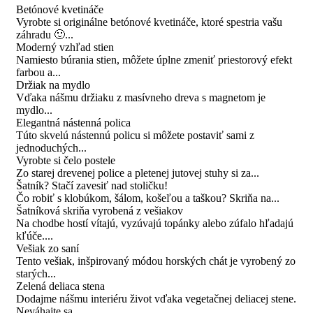
Betónové kvetináče
Vyrobte si originálne betónové kvetináče, ktoré spestria vašu
záhradu 🙂...
Moderný vzhľad stien
Namiesto búrania stien, môžete úplne zmeniť priestorový efekt
farbou a...
Držiak na mydlo
Vďaka nášmu držiaku z masívneho dreva s magnetom je
mydlo...
Elegantná nástenná polica
Túto skvelú nástennú policu si môžete postaviť sami z
jednoduchých...
Vyrobte si čelo postele
Zo starej drevenej police a pletenej jutovej stuhy si za...
Šatník? Stačí zavesiť nad stoličku!
Čo robiť s klobúkom, šálom, košeľou a taškou? Skriňa na...
Šatníková skriňa vyrobená z vešiakov
Na chodbe hostí vítajú, vyzúvajú topánky alebo zúfalo hľadajú
kľúče....
Vešiak zo saní
Tento vešiak, inšpirovaný módou horských chát je vyrobený zo
starých...
Zelená deliaca stena
Dodajme nášmu interiéru život vďaka vegetačnej deliacej stene.
Neváhajte sa...