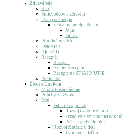
Zdravé telo
Blog
Sprievodcovia zdravím
Dodaj si energiu
Videá pre predplatiteľov
Joga
Fitness
Prírodná medicína
Detox tela
Ajurvéda
Receptár
Receptár
Archív Receptár
Recepty na STIAHNUTIE
Predplatné
Život s Luvivou
Múdre hospodárenie
Príbehy zo života
Deti
Sebarozvoj u detí
Rozvoj osobnosti hrou
Zrkadlenie vzťahu dieťa/rodič
Práca s podvedomím
Rozvoj fantázie u detí
Tvorenie s deťmi