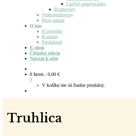
Liečivé omaľovánky
Rozhovory
Videorozhovory
Blog autora
O nás
O projekte
Kontakt
Predplatné
E-shop
Členská sekcia
Návrat k sebe
0 Items
-
0,00
€
0
V košíku nie sú žiadne produkty.
Truhlica