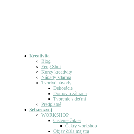
Kreativita
Blog
Feng Shui
Kurzy kreativity
Nápady zdarma
Tvorivé návody
Dekorácie
Domov a záhrada
Tvorenie s deťmi
Predplatné
Sebarozvoj
WORKSHOP
Čistenie čakier
Čakry workshop
Objav čísla majstra