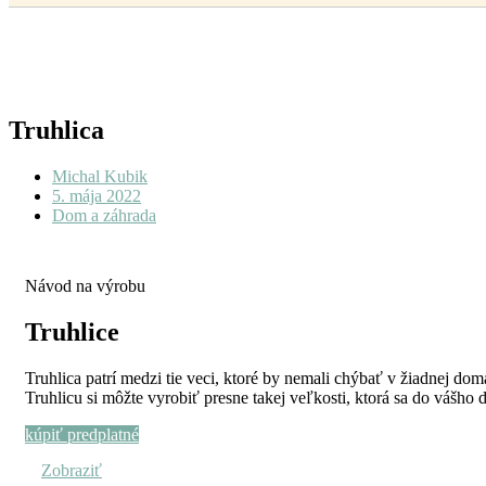
Truhlica
Michal Kubik
5. mája 2022
Dom a záhrada
Návod na výrobu
Truhlice
Truhlica patrí medzi tie veci, ktoré by nemali chýbať v žiadnej do
Truhlicu si môžte vyrobiť presne takej veľkosti, ktorá sa do vášh
kúpiť predplatné
Zobraziť