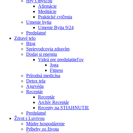
Hry s mysľou
Afirmácie
Meditácie
Praktické cvičenia
Umenie bytia
Umenie Bytia 9/24
Predplatné
Zdravé telo
Blog
Sprievodcovia zdravím
Dodaj si energiu
Videá pre predplatiteľov
Joga
Fitness
Prírodná medicína
Detox tela
Ajurvéda
Receptár
Receptár
Archív Receptár
Recepty na STIAHNUTIE
Predplatné
Život s Luvivou
Múdre hospodárenie
Príbehy zo života