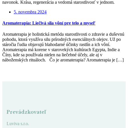
navonok. Krása, regenerácia a vedomá starostlivosť v jednom.
5. novembra 2024
Aromaterapia: Liečivá sila vôní pre telo a myseľ
Aromaterapia je holistická metóda starostlivosti o zdravie a duševnú
pohodu, ktorá využíva silu prírodných esenciálnych olejov. Už po
stáročia ľudia objavujú blahodarné účinky rastlín a ich vôní.
Aromaterapia má korene v starovekých kultúrach Egypta, Indie a
Číny, kde sa používala nielen na liečebné účely, ale aj v
náboženských rituáloch. Čo je aromaterapia? Aromaterapia je […]
Prevádzkovateľ
Luviva s.r.o.