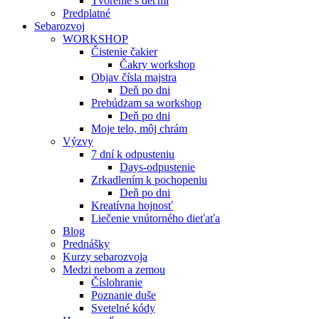
Tvorenie s deťmi
Predplatné
Sebarozvoj
WORKSHOP
Čistenie čakier
Čakry workshop
Objav čísla majstra
Deň po dni
Prebúdzam sa workshop
Deň po dni
Moje telo, môj chrám
Výzvy
7 dní k odpusteniu
Days-odpustenie
Zrkadlením k pochopeniu
Deň po dni
Kreatívna hojnosť
Liečenie vnútorného dieťaťa
Blog
Prednášky
Kurzy sebarozvoja
Medzi nebom a zemou
Číslohranie
Poznanie duše
Svetelné kódy