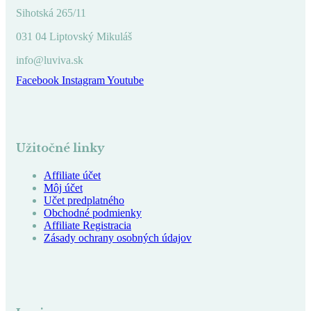
Sihotská 265/11
031 04 Liptovský Mikuláš
info@luviva.sk
Facebook
Instagram
Youtube
Užitočné linky
Affiliate účet
Môj účet
Učet predplatného
Obchodné podmienky
Affiliate Registracia
Zásady ochrany osobných údajov