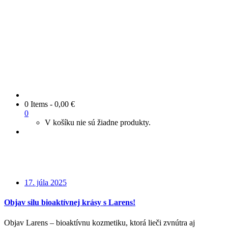
0 Items
-
0,00
€
0
V košíku nie sú žiadne produkty.
17. júla 2025
Objav silu bioaktívnej krásy s Larens!
Objav Larens – bioaktívnu kozmetiku, ktorá lieči zvnútra aj