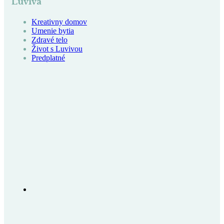
Luviva
Kreativny domov
Umenie bytia
Zdravé telo
Život s Luvivou
Predplatné