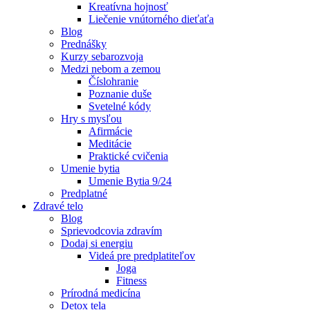
Kreatívna hojnosť
Liečenie vnútorného dieťaťa
Blog
Prednášky
Kurzy sebarozvoja
Medzi nebom a zemou
Číslohranie
Poznanie duše
Svetelné kódy
Hry s mysľou
Afirmácie
Meditácie
Praktické cvičenia
Umenie bytia
Umenie Bytia 9/24
Predplatné
Zdravé telo
Blog
Sprievodcovia zdravím
Dodaj si energiu
Videá pre predplatiteľov
Joga
Fitness
Prírodná medicína
Detox tela