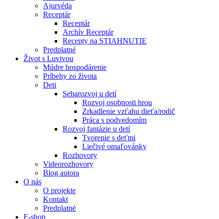
Ajurvéda
Receptár
Receptár
Archív Receptár
Recepty na STIAHNUTIE
Predplatné
Život s Luvivou
Múdre hospodárenie
Príbehy zo života
Deti
Sebarozvoj u detí
Rozvoj osobnosti hrou
Zrkadlenie vzťahu dieťa/rodič
Práca s podvedomím
Rozvoj fantázie u detí
Tvorenie s deťmi
Liečivé omaľovánky
Rozhovory
Videorozhovory
Blog autora
O nás
O projekte
Kontakt
Predplatné
E-shop