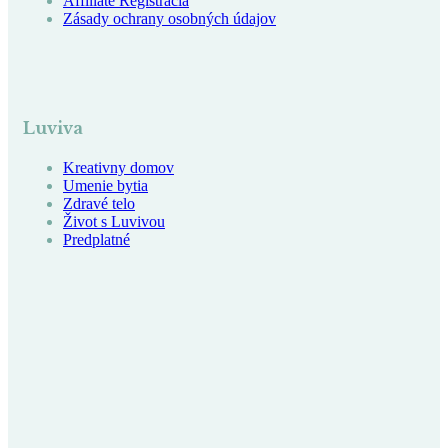
Affiliate Registracia
Zásady ochrany osobných údajov
Luviva
Kreativny domov
Umenie bytia
Zdravé telo
Život s Luvivou
Predplatné