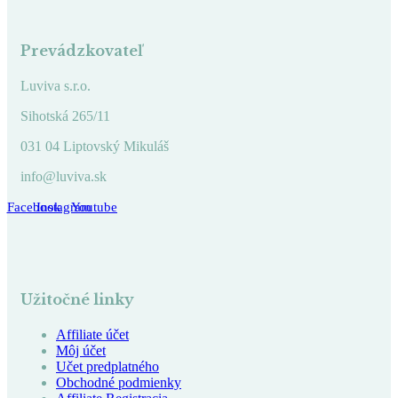
Prevádzkovateľ
Luviva s.r.o.
Sihotská 265/11
031 04 Liptovský Mikuláš
info@luviva.sk
Facebook
Instagram
Youtube
Užitočné linky
Affiliate účet
Môj účet
Učet predplatného
Obchodné podmienky