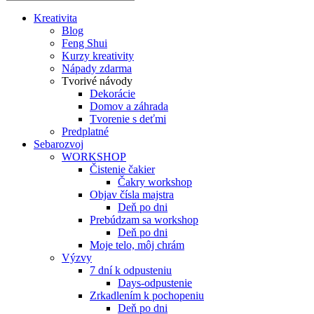
Kreativita
Blog
Feng Shui
Kurzy kreativity
Nápady zdarma
Tvorivé návody
Dekorácie
Domov a záhrada
Tvorenie s deťmi
Predplatné
Sebarozvoj
WORKSHOP
Čistenie čakier
Čakry workshop
Objav čísla majstra
Deň po dni
Prebúdzam sa workshop
Deň po dni
Moje telo, môj chrám
Výzvy
7 dní k odpusteniu
Days-odpustenie
Zrkadlením k pochopeniu
Deň po dni