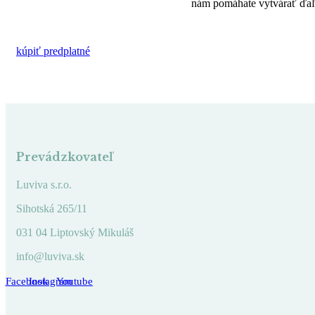
nám pomáhate vytvárať ďaľš
kúpiť predplatné
Prevádzkovateľ
Luviva s.r.o.
Sihotská 265/11
031 04 Liptovský Mikuláš
info@luviva.sk
Facebook
Instagram
Youtube