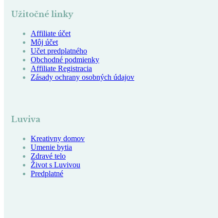
Užitočné linky
Affiliate účet
Môj účet
Učet predplatného
Obchodné podmienky
Affiliate Registracia
Zásady ochrany osobných údajov
Luviva
Kreativny domov
Umenie bytia
Zdravé telo
Život s Luvivou
Predplatné