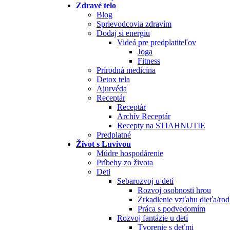
Zdravé telo
Blog
Sprievodcovia zdravím
Dodaj si energiu
Videá pre predplatiteľov
Joga
Fitness
Prírodná medicína
Detox tela
Ajurvéda
Receptár
Receptár
Archív Receptár
Recepty na STIAHNUTIE
Predplatné
Život s Luvivou
Múdre hospodárenie
Príbehy zo života
Deti
Sebarozvoj u detí
Rozvoj osobnosti hrou
Zrkadlenie vzťahu dieťa/rod
Práca s podvedomím
Rozvoj fantázie u detí
Tvorenie s deťmi