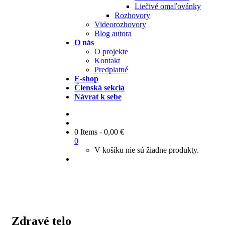
Liečivé omaľovánky
Rozhovory
Videorozhovory
Blog autora
O nás
O projekte
Kontakt
Predplatné
E-shop
Členská sekcia
Návrat k sebe
0 Items
-
0,00
€
0
V košíku nie sú žiadne produkty.
Zdravé telo