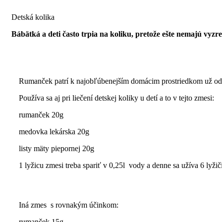
Detská kolika
Bábätká a deti často trpia na koliku, pretože ešte nemajú vyzre
Rumanček patrí k najobľúbenejším domácim prostriedkom už od
Používa sa aj pri liečení detskej koliky u detí a to v tejto zmesi:
rumanček 20g
medovka lekárska 20g
listy mäty piepornej 20g
1 lyžicu zmesi treba spariť v 0,25l vody a denne sa užíva 6 lyžič
Iná zmes s rovnakým účinkom:
rumanček 15g