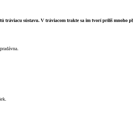
tú tráviacu sústavu. V tráviacom trakte sa im tvorí príliš mnoho p
pradávna.
iek.