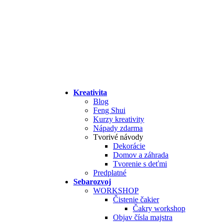
Kreativita
Blog
Feng Shui
Kurzy kreativity
Nápady zdarma
Tvorivé návody
Dekorácie
Domov a záhrada
Tvorenie s deťmi
Predplatné
Sebarozvoj
WORKSHOP
Čistenie čakier
Čakry workshop
Objav čísla majstra