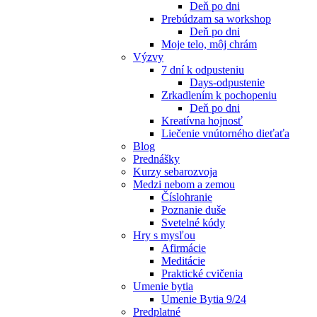
Deň po dni
Prebúdzam sa workshop
Deň po dni
Moje telo, môj chrám
Výzvy
7 dní k odpusteniu
Days-odpustenie
Zrkadlením k pochopeniu
Deň po dni
Kreatívna hojnosť
Liečenie vnútorného dieťaťa
Blog
Prednášky
Kurzy sebarozvoja
Medzi nebom a zemou
Číslohranie
Poznanie duše
Svetelné kódy
Hry s mysľou
Afirmácie
Meditácie
Praktické cvičenia
Umenie bytia
Umenie Bytia 9/24
Predplatné