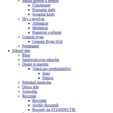
Medzi nebom a zemou
Číslohranie
Poznanie duše
Svetelné kódy
Hry s mysľou
Afirmácie
Meditácie
Praktické cvičenia
Umenie bytia
Umenie Bytia 9/24
Predplatné
Zdravé telo
Blog
Sprievodcovia zdravím
Dodaj si energiu
Videá pre predplatiteľov
Joga
Fitness
Prírodná medicína
Detox tela
Ajurvéda
Receptár
Receptár
Archív Receptár
Recepty na STIAHNUTIE