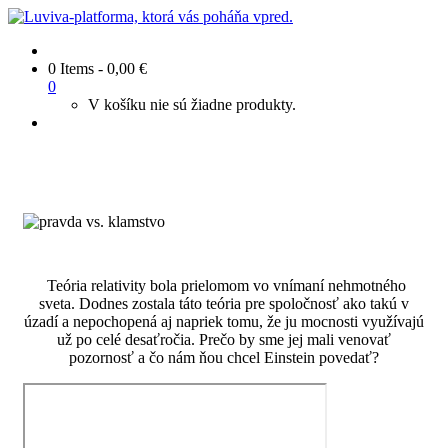
0 Items
-
0,00
€
0
V košíku nie sú žiadne produkty.
Teória relativity bola prielomom vo vnímaní nehmotného
sveta. Dodnes zostala táto teória pre spoločnosť ako takú v
úzadí a nepochopená aj napriek tomu, že ju mocnosti využívajú
už po celé desaťročia. Prečo by sme jej mali venovať
pozornosť a čo nám ňou chcel Einstein povedať?