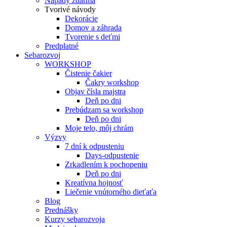
Nápady zdarma
Tvorivé návody
Dekorácie
Domov a záhrada
Tvorenie s deťmi
Predplatné
Sebarozvoj
WORKSHOP
Čistenie čakier
Čakry workshop
Objav čísla majstra
Deň po dni
Prebúdzam sa workshop
Deň po dni
Moje telo, môj chrám
Výzvy
7 dní k odpusteniu
Days-odpustenie
Zrkadlením k pochopeniu
Deň po dni
Kreatívna hojnosť
Liečenie vnútorného dieťaťa
Blog
Prednášky
Kurzy sebarozvoja