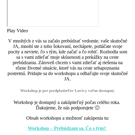
Play Video
V mnohých z vás sa začalo prebúdzať vedomie, vaše skutočné
JA, mnohí ste z toho šokovaní, nechápete, potláčate svoje
pocity a neviete, čo s tým, kde začať a čo robiť. Rozhodla som
sa s vami zdieľať moje skúsenosti a prekážky na ceste
prebúdzania. Zároveň chcem s vami zdieľať aj riešenia na
rôzne životné situácie, ktoré vás na ceste sebapoznania
postretnú. Pridajte sa do workshopu a odhaľujte svoje skutočné
JA.
Workshop je pre predplatiteľov Luvivy voľne dostupný.
Workshop je dostupný a zakúpiteľný počas celého roka.
Ďakujeme, že nás podporujete 🙂
Obsah workshopu a možnosť zakúpenia tu:
Workshop – Prebúdzam sa. Čo s tým?