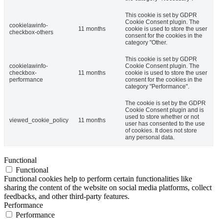
This cookie is set by GDPR
Cookie Consent plugin. The
cookielawinfo-
11 months
cookie is used to store the user
checkbox-others
consent for the cookies in the
category "Other.
This cookie is set by GDPR
cookielawinfo-
Cookie Consent plugin. The
checkbox-
11 months
cookie is used to store the user
performance
consent for the cookies in the
category "Performance".
The cookie is set by the GDPR
Cookie Consent plugin and is
used to store whether or not
viewed_cookie_policy
11 months
user has consented to the use
of cookies. It does not store
any personal data.
Functional
Functional
Functional cookies help to perform certain functionalities like
sharing the content of the website on social media platforms, collect
feedbacks, and other third-party features.
Performance
Performance