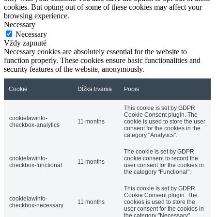
cookies. But opting out of some of these cookies may affect your
browsing experience.
Necessary
Necessary
Vždy zapnuté
Necessary cookies are absolutely essential for the website to
function properly. These cookies ensure basic functionalities and
security features of the website, anonymously.
Cookie
Dĺžka trvania
Popis
This cookie is set by GDPR
Cookie Consent plugin. The
cookielawinfo-
11 months
cookie is used to store the user
checkbox-analytics
consent for the cookies in the
category "Analytics".
The cookie is set by GDPR
cookielawinfo-
cookie consent to record the
11 months
checkbox-functional
user consent for the cookies in
the category "Functional".
This cookie is set by GDPR
Cookie Consent plugin. The
cookielawinfo-
11 months
cookies is used to store the
checkbox-necessary
user consent for the cookies in
the category "Necessary".