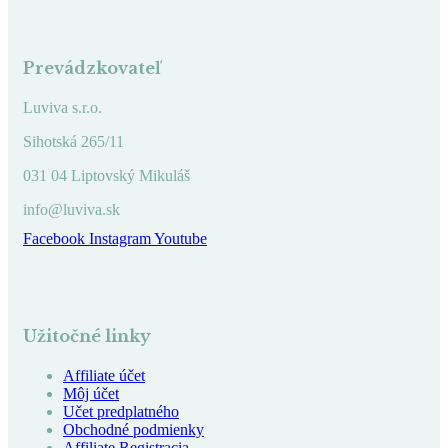
Prevádzkovateľ
Luviva s.r.o.
Sihotská 265/11
031 04 Liptovský Mikuláš
info@luviva.sk
Facebook
Instagram
Youtube
Užitočné linky
Affiliate účet
Môj účet
Učet predplatného
Obchodné podmienky
Affiliate Registracia