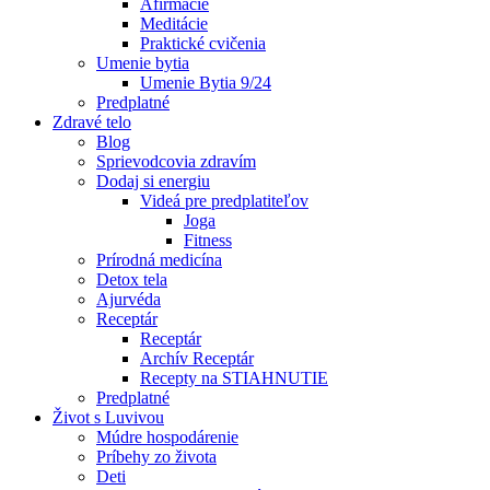
Afirmácie
Meditácie
Praktické cvičenia
Umenie bytia
Umenie Bytia 9/24
Predplatné
Zdravé telo
Blog
Sprievodcovia zdravím
Dodaj si energiu
Videá pre predplatiteľov
Joga
Fitness
Prírodná medicína
Detox tela
Ajurvéda
Receptár
Receptár
Archív Receptár
Recepty na STIAHNUTIE
Predplatné
Život s Luvivou
Múdre hospodárenie
Príbehy zo života
Deti