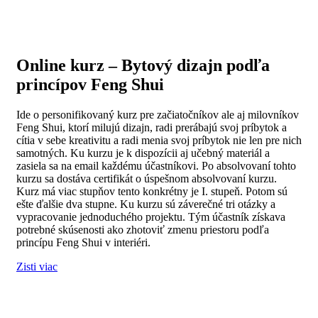
Online kurz – Bytový dizajn podľa
princípov Feng Shui
Ide o personifikovaný kurz pre začiatočníkov ale aj milovníkov
Feng Shui, ktorí milujú dizajn, radi prerábajú svoj príbytok a
cítia v sebe kreativitu a radi menia svoj príbytok nie len pre nich
samotných. Ku kurzu je k dispozícii aj učebný materiál a
zasiela sa na email každému účastníkovi. Po absolvovaní tohto
kurzu sa dostáva certifikát o úspešnom absolvovaní kurzu.
Kurz má viac stupňov tento konkrétny je I. stupeň. Potom sú
ešte ďalšie dva stupne. Ku kurzu sú záverečné tri otázky a
vypracovanie jednoduchého projektu. Tým účastník získava
potrebné skúsenosti ako zhotoviť zmenu priestoru podľa
princípu Feng Shui v interiéri.
Zisti viac