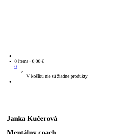
0 Items
-
0,00
€
0
V košíku nie sú žiadne produkty.
Janka Kučerová
Mentálny coach