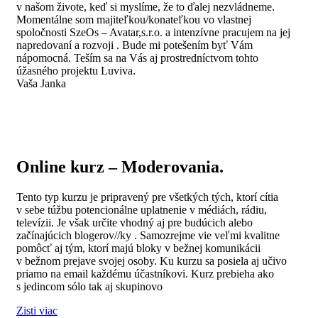
v našom živote, keď si myslíme, že to ďalej nezvládneme.
Momentálne som majiteľkou/konateľkou vo vlastnej
spoločnosti SzeOs – Avatar,s.r.o. a intenzívne pracujem na jej
napredovaní a rozvoji . Bude mi potešením byť Vám
nápomocná. Teším sa na Vás aj prostredníctvom tohto
úžasného projektu Luviva.
Vaša Janka
Online kurz – Moderovania.
Tento typ kurzu je pripravený pre všetkých tých, ktorí cítia
v sebe túžbu potencionálne uplatnenie v médiách, rádiu,
televízii. Je však určite vhodný aj pre budúcich alebo
začínajúcich blogerov//ky . Samozrejme vie veľmi kvalitne
pomôcť aj tým, ktorí majú bloky v bežnej komunikácii
v bežnom prejave svojej osoby. Ku kurzu sa posiela aj učivo
priamo na email každému účastníkovi. Kurz prebieha ako
s jedincom sólo tak aj skupinovo
Zisti viac