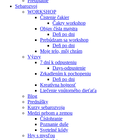
Predplatné
Sebarozvoj
WORKSHOP
Čistenie čakier
Čakry workshop
Objav čísla majstra
Deň po dni
Prebúdzam sa workshop
Deň po dni
Moje telo, môj chrám
Výzvy
7 dní k odpusteniu
Days-odpustenie
Zrkadlením k pochopeniu
Deň po dni
Kreatívna hojnosť
Liečenie vnútorného dieťaťa
Blog
Prednášky
Kurzy sebarozvoja
Medzi nebom a zemou
Číslohranie
Poznanie duše
Svetelné kódy
Hry s mysľou