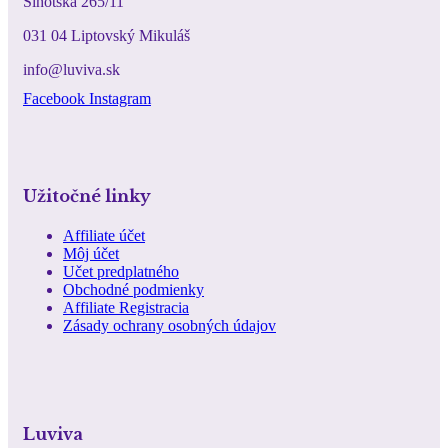
Sihotská 265/11
031 04 Liptovský Mikuláš
info@luviva.sk
Facebook
Instagram
Užitočné linky
Affiliate účet
Môj účet
Učet predplatného
Obchodné podmienky
Affiliate Registracia
Zásady ochrany osobných údajov
Luviva