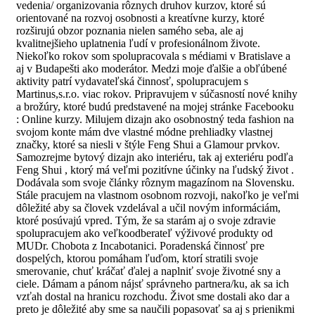
vedenia/ organizovania rôznych druhov kurzov, ktoré sú
orientované na rozvoj osobnosti a kreatívne kurzy, ktoré
rozširujú obzor poznania nielen samého seba, ale aj
kvalitnejšieho uplatnenia ľudí v profesionálnom živote.
Niekoľko rokov som spolupracovala s médiami v Bratislave a
aj v Budapešti ako moderátor. Medzi moje ďalšie a obľúbené
aktivity patrí vydavateľská činnosť, spolupracujem s
Martinus,s.r.o. viac rokov. Pripravujem v súčasností nové knihy
a brožúry, ktoré budú predstavené na mojej stránke Facebooku
: Online kurzy. Milujem dizajn ako osobnostný teda fashion na
svojom konte mám dve vlastné módne prehliadky vlastnej
značky, ktoré sa niesli v štýle Feng Shui a Glamour prvkov.
Samozrejme bytový dizajn ako interiéru, tak aj exteriéru podľa
Feng Shui , ktorý má veľmi pozitívne účinky na ľudský život .
Dodávala som svoje články rôznym magazínom na Slovensku.
Stále pracujem na vlastnom osobnom rozvoji, nakoľko je veľmi
dôležité aby sa človek vzdelával a učil novým informáciám,
ktoré posúvajú vpred. Tým, že sa starám aj o svoje zdravie
spolupracujem ako veľkoodberateľ výživové produkty od
MUDr. Chobota z Incabotanici. Poradenská činnosť pre
dospelých, ktorou pomáham ľuďom, ktorí stratili svoje
smerovanie, chuť kráčať ďalej a naplniť svoje životné sny a
ciele. Dámam a pánom nájsť správneho partnera/ku, ak sa ich
vzťah dostal na hranicu rozchodu. Život sme dostali ako dar a
preto je dôležité aby sme sa naučili popasovať sa aj s prienikmi