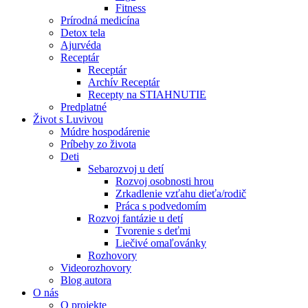
Fitness
Prírodná medicína
Detox tela
Ajurvéda
Receptár
Receptár
Archív Receptár
Recepty na STIAHNUTIE
Predplatné
Život s Luvivou
Múdre hospodárenie
Príbehy zo života
Deti
Sebarozvoj u detí
Rozvoj osobnosti hrou
Zrkadlenie vzťahu dieťa/rodič
Práca s podvedomím
Rozvoj fantázie u detí
Tvorenie s deťmi
Liečivé omaľovánky
Rozhovory
Videorozhovory
Blog autora
O nás
O projekte