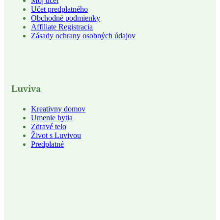
Môj účet
Učet predplatného
Obchodné podmienky
Affiliate Registracia
Zásady ochrany osobných údajov
Luviva
Kreativny domov
Umenie bytia
Zdravé telo
Život s Luvivou
Predplatné