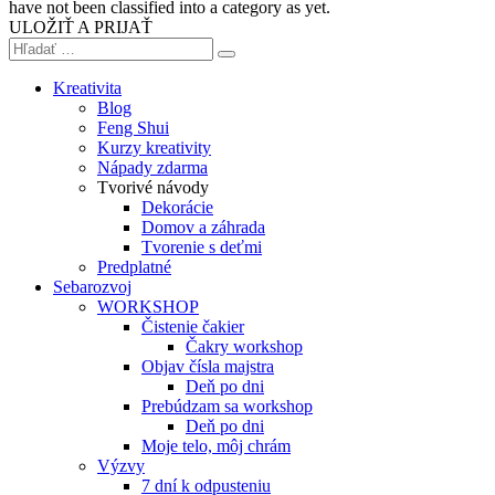
have not been classified into a category as yet.
ULOŽIŤ A PRIJAŤ
Kreativita
Blog
Feng Shui
Kurzy kreativity
Nápady zdarma
Tvorivé návody
Dekorácie
Domov a záhrada
Tvorenie s deťmi
Predplatné
Sebarozvoj
WORKSHOP
Čistenie čakier
Čakry workshop
Objav čísla majstra
Deň po dni
Prebúdzam sa workshop
Deň po dni
Moje telo, môj chrám
Výzvy
7 dní k odpusteniu