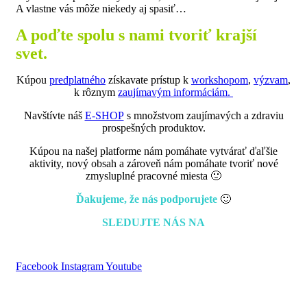
A vlastne vás môže niekedy aj spasiť…
A poďte spolu s nami tvoriť krajší
svet.
Kúpou
predplatného
získavate prístup k
workshopom
,
výzvam
,
k rôznym
zaujímavým informáciám.
Navštívte náš
E-SHOP
s množstvom zaujímavých a zdraviu
prospešných produktov.
Kúpou na našej platforme nám pomáhate vytvárať ďaľšie
aktivity, nový obsah a zároveň nám pomáhate tvoriť nové
zmysluplné pracovné miesta 🙂
Ďakujeme, že nás podporujete
🙂
SLEDUJTE NÁS NA
Facebook
Instagram
Youtube