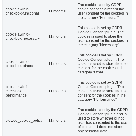
The cookie is set by GDPR
cookielawinfo-
cookie consent to record the
11 months
checkbox-functional
user consent for the cookies in
the category "Functional".
This cookie is set by GDPR
Cookie Consent plugin. The
cookielawinfo-
11 months
cookies is used to store the
checkbox-necessary
user consent for the cookies in
the category "Necessary".
This cookie is set by GDPR
Cookie Consent plugin. The
cookielawinfo-
11 months
cookie is used to store the user
checkbox-others
consent for the cookies in the
category "Other.
This cookie is set by GDPR
cookielawinfo-
Cookie Consent plugin. The
checkbox-
11 months
cookie is used to store the user
performance
consent for the cookies in the
category "Performance".
The cookie is set by the GDPR
Cookie Consent plugin and is
used to store whether or not
viewed_cookie_policy
11 months
user has consented to the use
of cookies. It does not store
any personal data.