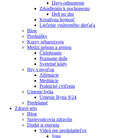
Days-odpustenie
Zrkadlením k pochopeniu
Deň po dni
Kreatívna hojnosť
Liečenie vnútorného dieťaťa
Blog
Prednášky
Kurzy sebarozvoja
Medzi nebom a zemou
Číslohranie
Poznanie duše
Svetelné kódy
Hry s mysľou
Afirmácie
Meditácie
Praktické cvičenia
Umenie bytia
Umenie Bytia 9/24
Predplatné
Zdravé telo
Blog
Sprievodcovia zdravím
Dodaj si energiu
Videá pre predplatiteľov
Joga