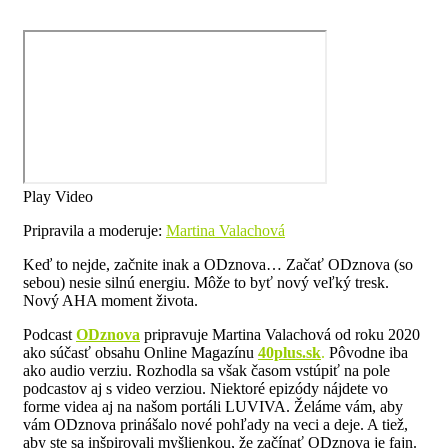
Play Video
Pripravila a moderuje:
Martina Valachová
Keď to nejde, začnite inak a ODznova… Začať ODznova (so
sebou) nesie silnú energiu. Môže to byť nový veľký tresk.
Nový AHA moment života.
Podcast
ODznova
pripravuje Martina Valachová od roku 2020
ako súčasť obsahu Online Magazínu
40plus.sk
.
Pôvodne iba
ako audio verziu. Rozhodla sa však časom vstúpiť na pole
podcastov aj s video verziou. Niektoré epizódy nájdete vo
forme videa aj na našom portáli LUVIVA. Želáme vám, aby
vám ODznova prinášalo nové pohľady na veci a deje. A tiež,
aby ste sa inšpirovali myšlienkou, že začínať ODznova je fajn.