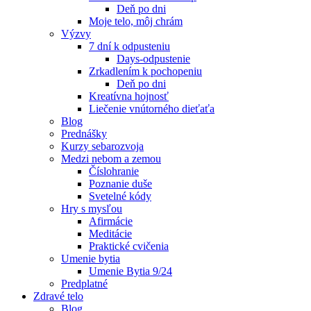
Deň po dni
Moje telo, môj chrám
Výzvy
7 dní k odpusteniu
Days-odpustenie
Zrkadlením k pochopeniu
Deň po dni
Kreatívna hojnosť
Liečenie vnútorného dieťaťa
Blog
Prednášky
Kurzy sebarozvoja
Medzi nebom a zemou
Číslohranie
Poznanie duše
Svetelné kódy
Hry s mysľou
Afirmácie
Meditácie
Praktické cvičenia
Umenie bytia
Umenie Bytia 9/24
Predplatné
Zdravé telo
Blog