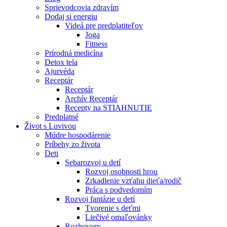
Sprievodcovia zdravím
Dodaj si energiu
Videá pre predplatiteľov
Joga
Fitness
Prírodná medicína
Detox tela
Ajurvéda
Receptár
Receptár
Archív Receptár
Recepty na STIAHNUTIE
Predplatné
Život s Luvivou
Múdre hospodárenie
Príbehy zo života
Deti
Sebarozvoj u detí
Rozvoj osobnosti hrou
Zrkadlenie vzťahu dieťa/rodič
Práca s podvedomím
Rozvoj fantázie u detí
Tvorenie s deťmi
Liečivé omaľovánky
Rozhovory