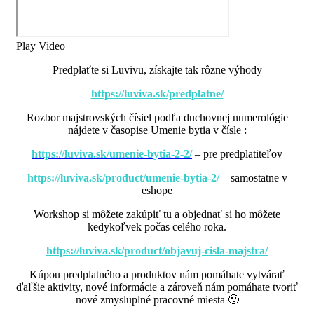
Play Video
Predplaťte si Luvivu, získajte tak rôzne výhody
https://luviva.sk/predplatne/
Rozbor majstrovských čísiel podľa duchovnej numerológie
nájdete v časopise Umenie bytia v čísle :
https://luviva.sk/umenie-bytia-2-2/
– pre predplatiteľov
https://luviva.sk/product/umenie-bytia-2/
– samostatne v
eshope
Workshop si môžete zakúpiť tu a objednať si ho môžete
kedykoľvek počas celého roka.
https://luviva.sk/product/objavuj-cisla-majstra/
Kúpou predplatného a produktov nám pomáhate vytvárať
ďaľšie aktivity, nové informácie a zároveň nám pomáhate tvoriť
nové zmysluplné pracovné miesta 🙂