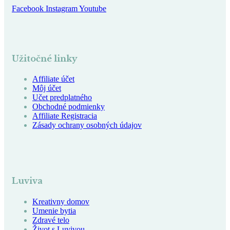
Facebook
Instagram
Youtube
Užitočné linky
Affiliate účet
Môj účet
Učet predplatného
Obchodné podmienky
Affiliate Registracia
Zásady ochrany osobných údajov
Luviva
Kreativny domov
Umenie bytia
Zdravé telo
Život s Luvivou