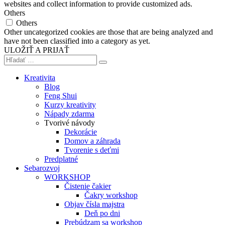
websites and collect information to provide customized ads.
Others
Others
Other uncategorized cookies are those that are being analyzed and
have not been classified into a category as yet.
ULOŽIŤ A PRIJAŤ
Kreativita
Blog
Feng Shui
Kurzy kreativity
Nápady zdarma
Tvorivé návody
Dekorácie
Domov a záhrada
Tvorenie s deťmi
Predplatné
Sebarozvoj
WORKSHOP
Čistenie čakier
Čakry workshop
Objav čísla majstra
Deň po dni
Prebúdzam sa workshop