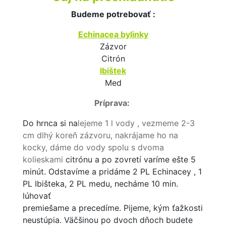
Budeme potrebovať :
Echinacea bylinky
Zázvor
Citrón
Ibištek
Med
Príprava:
Do hrnca si na
lejeme 1 l vody , vezmeme 2-3
cm dlhý koreň zázvoru,
nakrájame ho na
kocky, dáme do vody spolu s dvoma
kolieskami
citrónu a po zovretí varíme ešte 5
minút. Odstavíme a pridáme 2 PL Echinacey , 1
PL Ibišteka, 2 PL medu, necháme 10 min.
lúhovať
premiešame a precedíme. Pijeme, kým ťažkosti
neustúpia. Väčšinou po dvoch dňoch budete