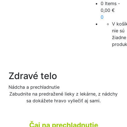
0 Items
-
0,00
€
0
V koší
nie sú
žiadne
produk
Zdravé telo
Nádcha a prechladnutie
Zabudnite na predražené lieky z lekárne, z nádchy
sa dokážete hravo vyliečiť aj sami.
Čaj na prechladnutie