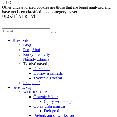
Others
Other uncategorized cookies are those that are being analyzed and
have not been classified into a category as yet.
ULOŽIŤ A PRIJAŤ
Kreativita
Blog
Feng Shui
Kurzy kreativity
Nápady zdarma
Tvorivé návody
Dekorácie
Domov a záhrada
Tvorenie s deťmi
Predplatné
Sebarozvoj
WORKSHOP
Čistenie čakier
Čakry workshop
Objav čísla majstra
Deň po dni
Prebúdzam sa workshop