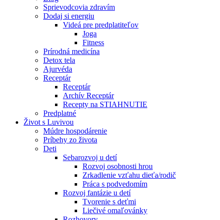
Sprievodcovia zdravím
Dodaj si energiu
Videá pre predplatiteľov
Joga
Fitness
Prírodná medicína
Detox tela
Ajurvéda
Receptár
Receptár
Archív Receptár
Recepty na STIAHNUTIE
Predplatné
Život s Luvivou
Múdre hospodárenie
Príbehy zo života
Deti
Sebarozvoj u detí
Rozvoj osobnosti hrou
Zrkadlenie vzťahu dieťa/rodič
Práca s podvedomím
Rozvoj fantázie u detí
Tvorenie s deťmi
Liečivé omaľovánky
Rozhovory