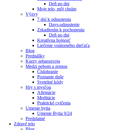
Deň po dni
Moje telo, môj chrám
Výzvy
7 dní k odpusteniu
Days-odpustenie
Zrkadlením k pochopeniu
Deň po dni
Kreatívna hojnosť
Liečenie vnútorného dieťaťa
Blog
Prednášky
Kurzy sebarozvoja
Medzi nebom a zemou
Číslohranie
Poznanie duše
Svetelné kódy
Hry s mysľou
Afirmácie
Meditácie
Praktické cvičenia
Umenie bytia
Umenie Bytia 9/24
Predplatné
Zdravé telo
Blog