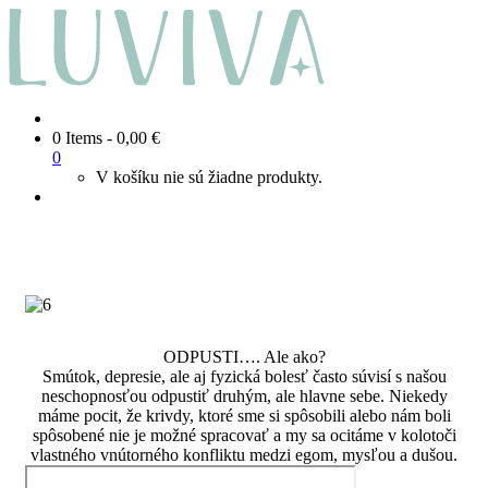
0 Items
-
0,00
€
0
V košíku nie sú žiadne produkty.
ODPUSTI…. Ale ako?
Smútok, depresie, ale aj fyzická bolesť často súvisí s našou
neschopnosťou odpustiť druhým, ale hlavne sebe. Niekedy
máme pocit, že krivdy, ktoré sme si spôsobili alebo nám boli
spôsobené nie je možné spracovať a my sa ocitáme v kolotoči
vlastného vnútorného konfliktu medzi egom, mysľou a dušou.