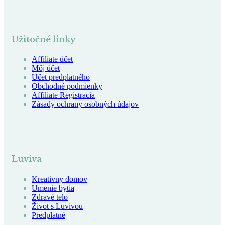
Užitočné linky
Affiliate účet
Môj účet
Učet predplatného
Obchodné podmienky
Affiliate Registracia
Zásady ochrany osobných údajov
Luviva
Kreativny domov
Umenie bytia
Zdravé telo
Život s Luvivou
Predplatné