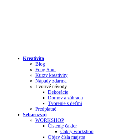
Kreativita
Blog
Feng Shui
Kurzy kreativity
Nápady zdarma
Tvorivé návody
Dekorácie
Domov a záhrada
Tvorenie s deťmi
Predplatné
Sebarozvoj
WORKSHOP
Čistenie čakier
Čakry workshop
Objav čísla majstra