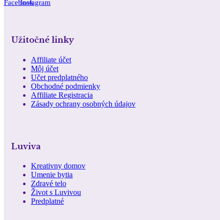
Facebook
Instagram
Užitočné linky
Affiliate účet
Môj účet
Učet predplatného
Obchodné podmienky
Affiliate Registracia
Zásady ochrany osobných údajov
Luviva
Kreativny domov
Umenie bytia
Zdravé telo
Život s Luvivou
Predplatné