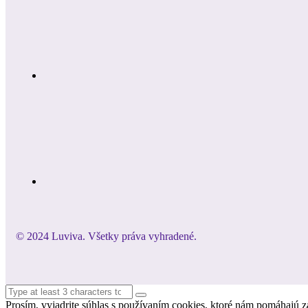
© 2024 Luviva. Všetky práva vyhradené.
Prosím, vyjadrite súhlas s používaním cookies, ktoré nám pomáhajú za