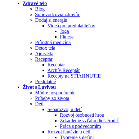
Zdravé telo
Blog
Sprievodcovia zdravím
Dodaj si energiu
Videá pre predplatiteľov
Joga
Fitness
Prírodná medicína
Detox tela
Ajurvéda
Receptár
Receptár
Archív Receptár
Recepty na STIAHNUTIE
Predplatné
Život s Luvivou
Múdre hospodárenie
Príbehy zo života
Deti
Sebarozvoj u detí
Rozvoj osobnosti hrou
Zrkadlenie vzťahu dieťa/rodič
Práca s podvedomím
Rozvoj fantázie u detí
Tvorenie s deťmi