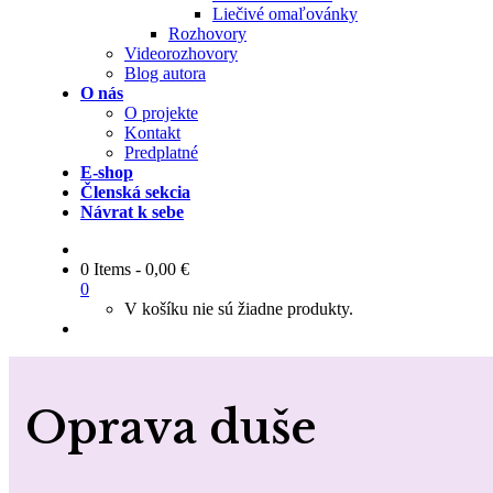
Liečivé omaľovánky
Rozhovory
Videorozhovory
Blog autora
O nás
O projekte
Kontakt
Predplatné
E-shop
Členská sekcia
Návrat k sebe
0 Items
-
0,00
€
0
V košíku nie sú žiadne produkty.
Oprava duše