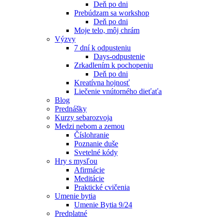
Deň po dni
Prebúdzam sa workshop
Deň po dni
Moje telo, môj chrám
Výzvy
7 dní k odpusteniu
Days-odpustenie
Zrkadlením k pochopeniu
Deň po dni
Kreatívna hojnosť
Liečenie vnútorného dieťaťa
Blog
Prednášky
Kurzy sebarozvoja
Medzi nebom a zemou
Číslohranie
Poznanie duše
Svetelné kódy
Hry s mysľou
Afirmácie
Meditácie
Praktické cvičenia
Umenie bytia
Umenie Bytia 9/24
Predplatné