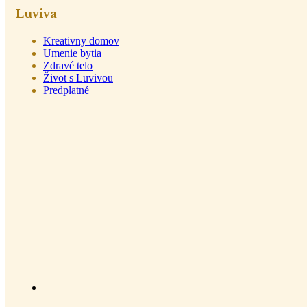
Luviva
Kreativny domov
Umenie bytia
Zdravé telo
Život s Luvivou
Predplatné