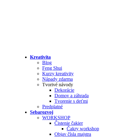
Kreativita
Blog
Feng Shui
Kurzy kreativity
Nápady zdarma
Tvorivé návody
Dekorácie
Domov a záhrada
Tvorenie s deťmi
Predplatné
Sebarozvoj
WORKSHOP
Čistenie čakier
Čakry workshop
Objav čísla majstra