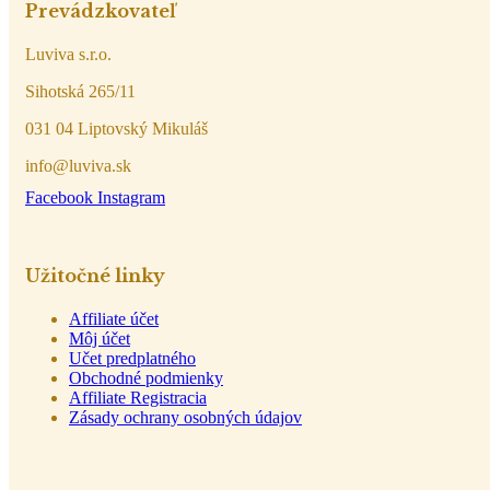
Prevádzkovateľ
Luviva s.r.o.
Sihotská 265/11
031 04 Liptovský Mikuláš
info@luviva.sk
Facebook
Instagram
Užitočné linky
Affiliate účet
Môj účet
Učet predplatného
Obchodné podmienky
Affiliate Registracia
Zásady ochrany osobných údajov