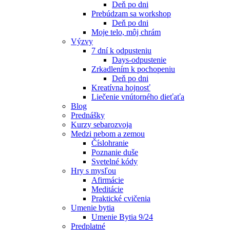
Deň po dni
Prebúdzam sa workshop
Deň po dni
Moje telo, môj chrám
Výzvy
7 dní k odpusteniu
Days-odpustenie
Zrkadlením k pochopeniu
Deň po dni
Kreatívna hojnosť
Liečenie vnútorného dieťaťa
Blog
Prednášky
Kurzy sebarozvoja
Medzi nebom a zemou
Číslohranie
Poznanie duše
Svetelné kódy
Hry s mysľou
Afirmácie
Meditácie
Praktické cvičenia
Umenie bytia
Umenie Bytia 9/24
Predplatné