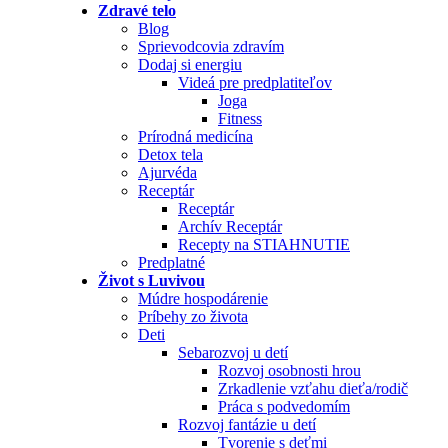
Zdravé telo
Blog
Sprievodcovia zdravím
Dodaj si energiu
Videá pre predplatiteľov
Joga
Fitness
Prírodná medicína
Detox tela
Ajurvéda
Receptár
Receptár
Archív Receptár
Recepty na STIAHNUTIE
Predplatné
Život s Luvivou
Múdre hospodárenie
Príbehy zo života
Deti
Sebarozvoj u detí
Rozvoj osobnosti hrou
Zrkadlenie vzťahu dieťa/rodič
Práca s podvedomím
Rozvoj fantázie u detí
Tvorenie s deťmi