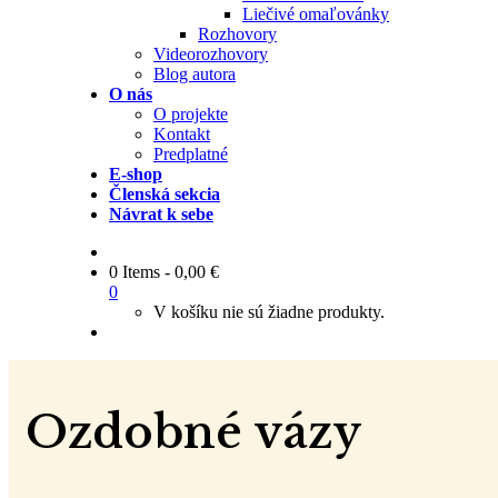
Liečivé omaľovánky
Rozhovory
Videorozhovory
Blog autora
O nás
O projekte
Kontakt
Predplatné
E-shop
Členská sekcia
Návrat k sebe
0 Items
-
0,00
€
0
V košíku nie sú žiadne produkty.
Ozdobné vázy