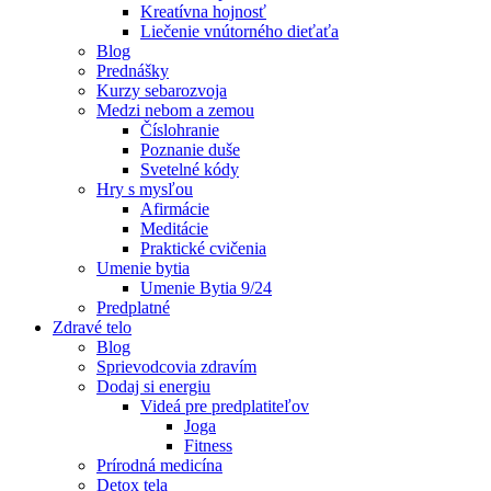
Kreatívna hojnosť
Liečenie vnútorného dieťaťa
Blog
Prednášky
Kurzy sebarozvoja
Medzi nebom a zemou
Číslohranie
Poznanie duše
Svetelné kódy
Hry s mysľou
Afirmácie
Meditácie
Praktické cvičenia
Umenie bytia
Umenie Bytia 9/24
Predplatné
Zdravé telo
Blog
Sprievodcovia zdravím
Dodaj si energiu
Videá pre predplatiteľov
Joga
Fitness
Prírodná medicína
Detox tela