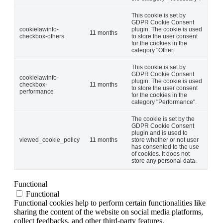
This cookie is set by
GDPR Cookie Consent
cookielawinfo-
plugin. The cookie is used
11 months
checkbox-others
to store the user consent
for the cookies in the
category "Other.
This cookie is set by
GDPR Cookie Consent
cookielawinfo-
plugin. The cookie is used
checkbox-
11 months
to store the user consent
performance
for the cookies in the
category "Performance".
The cookie is set by the
GDPR Cookie Consent
plugin and is used to
viewed_cookie_policy
11 months
store whether or not user
has consented to the use
of cookies. It does not
store any personal data.
Functional
Functional
Functional cookies help to perform certain functionalities like
sharing the content of the website on social media platforms,
collect feedbacks, and other third-party features.