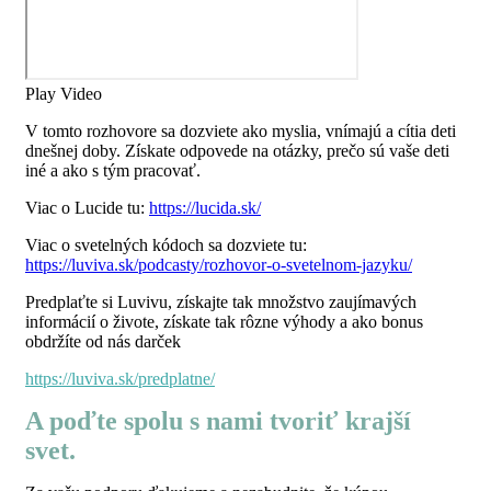
Play Video
V tomto rozhovore sa dozviete ako myslia, vnímajú a cítia deti
dnešnej doby. Získate odpovede na otázky, prečo sú vaše deti
iné a ako s tým pracovať.
Viac o Lucide tu:
https://lucida.sk/
Viac o svetelných kódoch sa dozviete tu:
https://luviva.sk/podcasty/rozhovor-o-svetelnom-jazyku/
Predplaťte si Luvivu, získajte tak množstvo zaujímavých
informácií o živote, získate tak rôzne výhody a ako bonus
obdržíte od nás darček
https://luviva.sk/predplatne/
A poďte spolu s nami tvoriť krajší
svet.