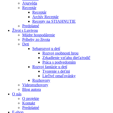
Ajurvéda
Receptár
Receptár
Archív Receptár
Recepty na STIAHNUTIE
Predplatné
Život s Luvivou
Múdre hospodárenie
Príbehy zo života
Deti
Sebarozvoj u detí
Rozvoj osobnosti hrou
Zrkadlenie vzťahu dieťa/rodič
Práca s podvedomím
Rozvoj fantázie u detí
Tvorenie s deťmi
Liečivé omaľovánky
Rozhovory
Videorozhovory
Blog autora
O nás
O projekte
Kontakt
Predplatné
E-shop