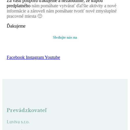
Za vašu podporu ďakujeme a nezabudnite, že kúpou
predplatného
nám pomáhate vytvárať ďaľšie aktivity a nové
informácie a zároveň nám pomáhate tvoriť nové zmysluplné
pracovné miesta 🙂
Ďakujeme
Sledujte nás na
Facebook
Instagram
Youtube
Prevádzkovateľ
Luviva s.r.o.