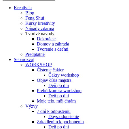
Kreativita
Blog
Feng Shui
Kurzy kreativity
Nápady zdarma
Tvorivé návody
Dekorácie
Domov a záhrada
Tvorenie s deťmi
Predplatné
Sebarozvoj
WORKSHOP
Čistenie čakier
Čakry workshop
Objav čísla majstra
Deň po dni
Prebúdzam sa workshop
Deň po dni
Moje telo, môj chrám
Výzvy
7 dní k odpusteniu
Days-odpustenie
Zrkadlením k pochopeniu
Deň po dni