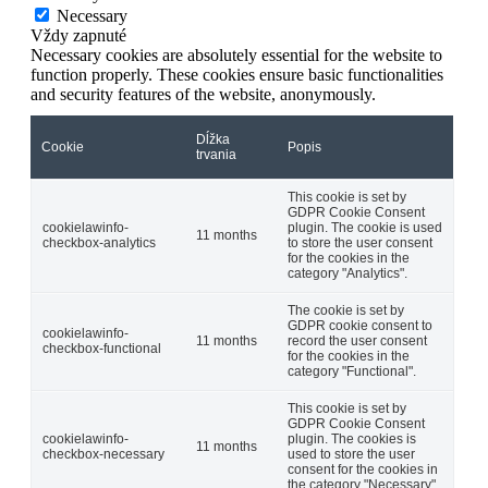
Necessary
Vždy zapnuté
Necessary cookies are absolutely essential for the website to
function properly. These cookies ensure basic functionalities
and security features of the website, anonymously.
Dĺžka
Cookie
Popis
trvania
This cookie is set by
GDPR Cookie Consent
cookielawinfo-
plugin. The cookie is used
11 months
checkbox-analytics
to store the user consent
for the cookies in the
category "Analytics".
The cookie is set by
GDPR cookie consent to
cookielawinfo-
11 months
record the user consent
checkbox-functional
for the cookies in the
category "Functional".
This cookie is set by
GDPR Cookie Consent
cookielawinfo-
plugin. The cookies is
11 months
checkbox-necessary
used to store the user
consent for the cookies in
the category "Necessary".