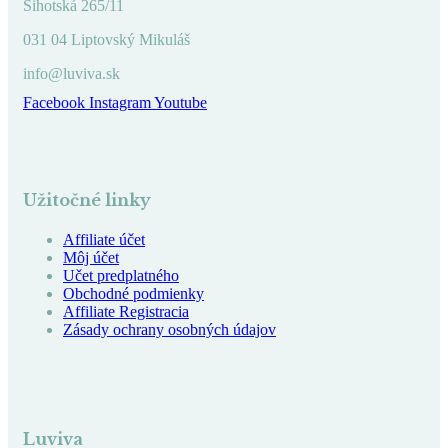
Sihotská 265/11
031 04 Liptovský Mikuláš
info@luviva.sk
Facebook
Instagram
Youtube
Užitočné linky
Affiliate účet
Môj účet
Učet predplatného
Obchodné podmienky
Affiliate Registracia
Zásady ochrany osobných údajov
Luviva