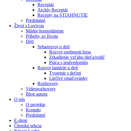
Receptár
Archív Receptár
Recepty na STIAHNUTIE
Predplatné
Život s Luvivou
Múdre hospodárenie
Príbehy zo života
Deti
Sebarozvoj u detí
Rozvoj osobnosti hrou
Zrkadlenie vzťahu dieťa/rodič
Práca s podvedomím
Rozvoj fantázie u detí
Tvorenie s deťmi
Liečivé omaľovánky
Rozhovory
Videorozhovory
Blog autora
O nás
O projekte
Kontakt
Predplatné
E-shop
Členská sekcia
Návrat k sebe