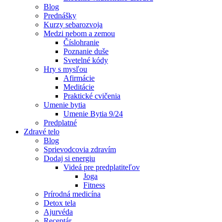
Blog
Prednášky
Kurzy sebarozvoja
Medzi nebom a zemou
Číslohranie
Poznanie duše
Svetelné kódy
Hry s mysľou
Afirmácie
Meditácie
Praktické cvičenia
Umenie bytia
Umenie Bytia 9/24
Predplatné
Zdravé telo
Blog
Sprievodcovia zdravím
Dodaj si energiu
Videá pre predplatiteľov
Joga
Fitness
Prírodná medicína
Detox tela
Ajurvéda
Receptár