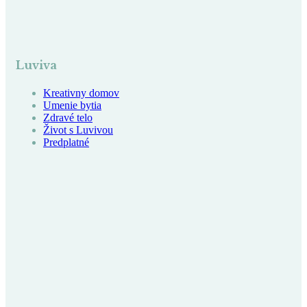
Luviva
Kreativny domov
Umenie bytia
Zdravé telo
Život s Luvivou
Predplatné