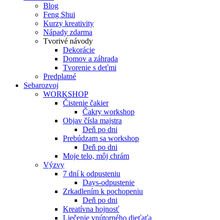
Blog
Feng Shui
Kurzy kreativity
Nápady zdarma
Tvorivé návody
Dekorácie
Domov a záhrada
Tvorenie s deťmi
Predplatné
Sebarozvoj
WORKSHOP
Čistenie čakier
Čakry workshop
Objav čísla majstra
Deň po dni
Prebúdzam sa workshop
Deň po dni
Moje telo, môj chrám
Výzvy
7 dní k odpusteniu
Days-odpustenie
Zrkadlením k pochopeniu
Deň po dni
Kreatívna hojnosť
Liečenie vnútorného dieťaťa