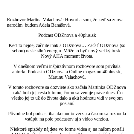
Rozhovor Martina Valachová: Hovorila som, že keď sa znova
narodím, budem Adela Banášová.
Podcast ODZnova a 40plus.sk
Keď to nejde, začnite inak a ODznova… Začať ODznova (so
sebou) nesie silnú energiu. Môže to byť nový veľký tresk.
Nový AHA moment života.
V dnešnom veľmi inšpiratívnom rozhovore som privítala
autorku Podcastu ODznova a Online magazínu 40plus.sk,
Martinu Valachovú.
V tomto rozhovore sa dozviete ako začala Martinka ODZnova
a aká bola jej cesta k tomu, čomu sa venuje práve dnes. Čo
všetko jej to už do života dalo a akú hodnotu vidí v svojom
poslaní.
Pôvodne bol podcast iba ako audio verzia a časom sa rozhodla
vstúpiť na pole podcastov aj s video verziou.
Niektoré epizódy nájdete vo forme videa aj na našom portáli