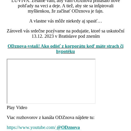
LUVIVA. Želáme vám, aby vám ODznova prinášalo nové
pohľady na veci a deje. A tiež, aby ste sa inšpirovali
myšlienkou, že začínať ODznova je fajn.
A vlastne vás môže niekedy aj spasiť…
Zároveň vás srdečne pozývame na podujatie, ktoré sa uskutoční
13.12. 2023 v Bratislave pod znením
ODznova-vstaň! Ako odísť z korporátu keď máte strach či
hypotéku
Play Video
Viac rozhovorov z kanála ODZnova nájdete tu:
https://www.youtube.com/
@ODznova