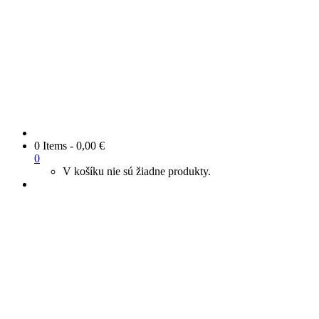
0 Items
-
0,00
€
0
V košíku nie sú žiadne produkty.