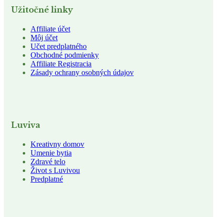
Užitočné linky
Affiliate účet
Môj účet
Učet predplatného
Obchodné podmienky
Affiliate Registracia
Zásady ochrany osobných údajov
Luviva
Kreativny domov
Umenie bytia
Zdravé telo
Život s Luvivou
Predplatné