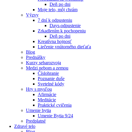
Deň po dni
Moje telo, môj chrám
Výzvy
7 dní k odpusteniu
Days-odpustenie
Zrkadlením k pochopeniu
Deň po dni
Kreatívna hojnosť
Liečenie vnútorného dieťaťa
Blog
Prednášky
Kurzy sebarozvoja
Medzi nebom a zemou
Číslohranie
Poznanie duše
Svetelné kódy
Hry s mysľou
Afirmácie
Meditácie
Praktické cvičenia
Umenie bytia
Umenie Bytia 9/24
Predplatné
Zdravé telo
Blog