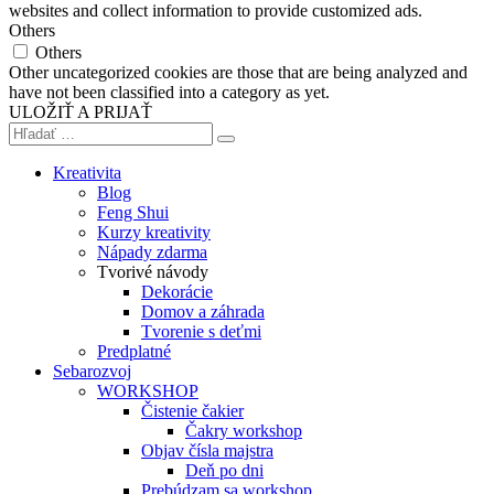
websites and collect information to provide customized ads.
Others
Others
Other uncategorized cookies are those that are being analyzed and
have not been classified into a category as yet.
ULOŽIŤ A PRIJAŤ
Kreativita
Blog
Feng Shui
Kurzy kreativity
Nápady zdarma
Tvorivé návody
Dekorácie
Domov a záhrada
Tvorenie s deťmi
Predplatné
Sebarozvoj
WORKSHOP
Čistenie čakier
Čakry workshop
Objav čísla majstra
Deň po dni
Prebúdzam sa workshop