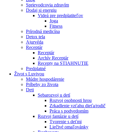
Sprievodcovia zdravím
Dodaj si energiu
Videá pre predplatiteľov
Joga
Fitness
Prírodná medicína
Detox tela
Ajurvéda
Receptár
Receptár
Archív Receptár
Recepty na STIAHNUTIE
Predplatné
Život s Luvivou
Múdre hospodárenie
Príbehy zo života
Deti
Sebarozvoj u detí
Rozvoj osobnosti hrou
Zrkadlenie vzťahu dieťa/rodič
Práca s podvedomím
Rozvoj fantázie u detí
Tvorenie s deťmi
Liečivé omaľovánky