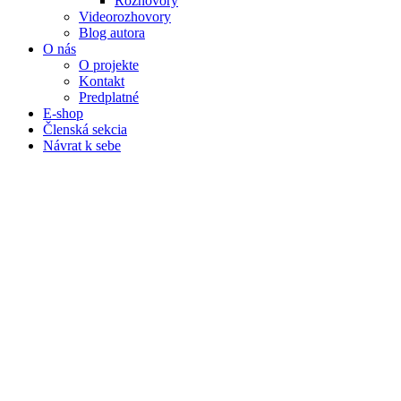
Rozhovory
Videorozhovory
Blog autora
O nás
O projekte
Kontakt
Predplatné
E-shop
Členská sekcia
Návrat k sebe