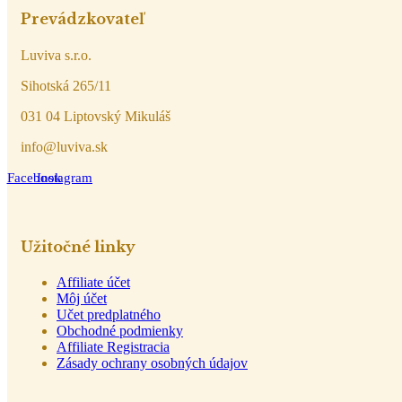
Prevádzkovateľ
Luviva s.r.o.
Sihotská 265/11
031 04 Liptovský Mikuláš
info@luviva.sk
Facebook
Instagram
Užitočné linky
Affiliate účet
Môj účet
Učet predplatného
Obchodné podmienky
Affiliate Registracia
Zásady ochrany osobných údajov