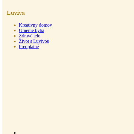
Luviva
Kreativny domov
Umenie bytia
Zdravé telo
Život s Luvivou
Predplatné