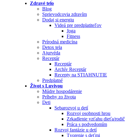
Zdravé telo
Blog
Sprievodcovia zdravím
Dodaj si energiu
Videá pre predplatiteľov
Joga
Fitness
Prírodná medicína
Detox tela
Ajurvéda
Receptár
Receptár
Archív Receptár
Recepty na STIAHNUTIE
Predplatné
Život s Luvivou
Múdre hospodárenie
Príbehy zo života
Deti
Sebarozvoj u detí
Rozvoj osobnosti hrou
Zrkadlenie vzťahu dieťa/rodič
Práca s podvedomím
Rozvoj fantázie u detí
Tvorenie s deťmi