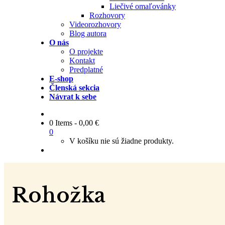
Liečivé omaľovánky
Rozhovory
Videorozhovory
Blog autora
O nás
O projekte
Kontakt
Predplatné
E-shop
Členská sekcia
Návrat k sebe
0 Items
-
0,00
€
0
V košíku nie sú žiadne produkty.
Rohožka