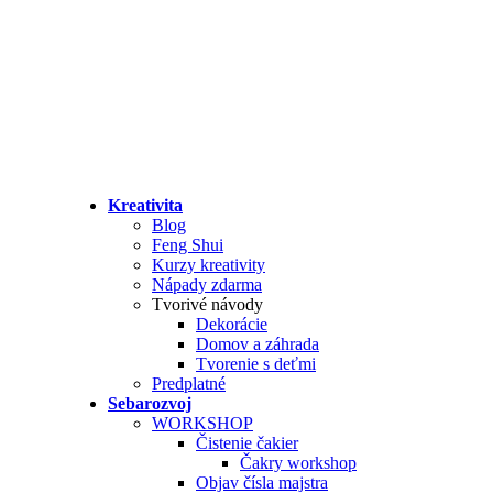
Kreativita
Blog
Feng Shui
Kurzy kreativity
Nápady zdarma
Tvorivé návody
Dekorácie
Domov a záhrada
Tvorenie s deťmi
Predplatné
Sebarozvoj
WORKSHOP
Čistenie čakier
Čakry workshop
Objav čísla majstra