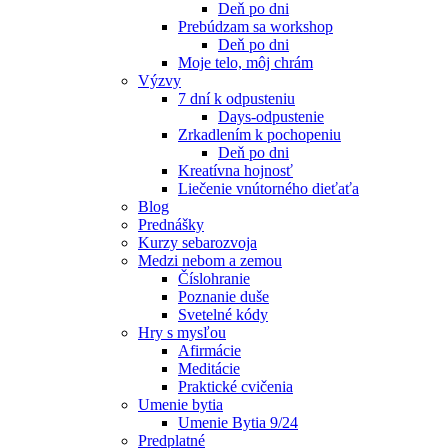
Deň po dni
Prebúdzam sa workshop
Deň po dni
Moje telo, môj chrám
Výzvy
7 dní k odpusteniu
Days-odpustenie
Zrkadlením k pochopeniu
Deň po dni
Kreatívna hojnosť
Liečenie vnútorného dieťaťa
Blog
Prednášky
Kurzy sebarozvoja
Medzi nebom a zemou
Číslohranie
Poznanie duše
Svetelné kódy
Hry s mysľou
Afirmácie
Meditácie
Praktické cvičenia
Umenie bytia
Umenie Bytia 9/24
Predplatné