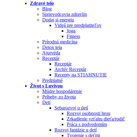
Zdravé telo
Blog
Sprievodcovia zdravím
Dodaj si energiu
Videá pre predplatiteľov
Joga
Fitness
Prírodná medicína
Detox tela
Ajurvéda
Receptár
Receptár
Archív Receptár
Recepty na STIAHNUTIE
Predplatné
Život s Luvivou
Múdre hospodárenie
Príbehy zo života
Deti
Sebarozvoj u detí
Rozvoj osobnosti hrou
Zrkadlenie vzťahu dieťa/rodič
Práca s podvedomím
Rozvoj fantázie u detí
Tvorenie s deťmi