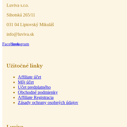
Luviva s.r.o.
Sihotská 265/11
031 04 Liptovský Mikuláš
info@luviva.sk
Facebook
Instagram
Užitočné linky
Affiliate účet
Môj účet
Učet predplatného
Obchodné podmienky
Affiliate Registracia
Zásady ochrany osobných údajov