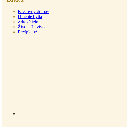
Luviva
Kreativny domov
Umenie bytia
Zdravé telo
Život s Luvivou
Predplatné