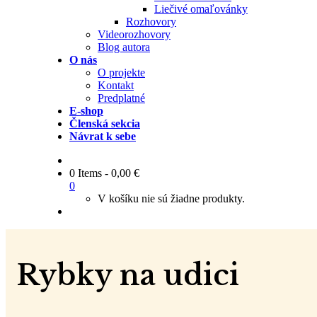
Liečivé omaľovánky
Rozhovory
Videorozhovory
Blog autora
O nás
O projekte
Kontakt
Predplatné
E-shop
Členská sekcia
Návrat k sebe
0 Items
-
0,00
€
0
V košíku nie sú žiadne produkty.
Rybky na udici