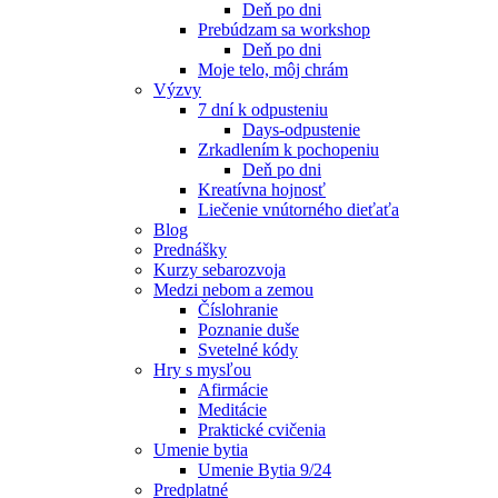
Deň po dni
Prebúdzam sa workshop
Deň po dni
Moje telo, môj chrám
Výzvy
7 dní k odpusteniu
Days-odpustenie
Zrkadlením k pochopeniu
Deň po dni
Kreatívna hojnosť
Liečenie vnútorného dieťaťa
Blog
Prednášky
Kurzy sebarozvoja
Medzi nebom a zemou
Číslohranie
Poznanie duše
Svetelné kódy
Hry s mysľou
Afirmácie
Meditácie
Praktické cvičenia
Umenie bytia
Umenie Bytia 9/24
Predplatné