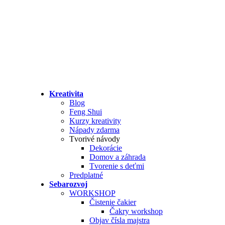
Kreativita
Blog
Feng Shui
Kurzy kreativity
Nápady zdarma
Tvorivé návody
Dekorácie
Domov a záhrada
Tvorenie s deťmi
Predplatné
Sebarozvoj
WORKSHOP
Čistenie čakier
Čakry workshop
Objav čísla majstra