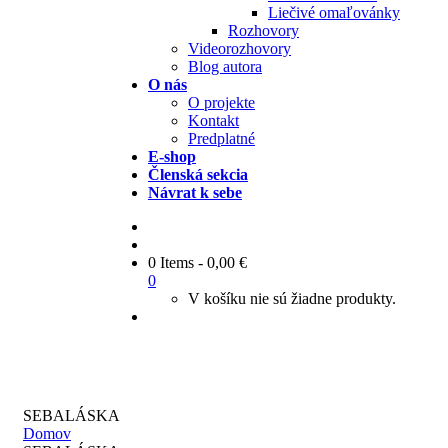
Liečivé omaľovánky
Rozhovory
Videorozhovory
Blog autora
O nás
O projekte
Kontakt
Predplatné
E-shop
Členská sekcia
Návrat k sebe
0 Items
-
0,00
€
0
V košíku nie sú žiadne produkty.
SEBALÁSKA
Domov