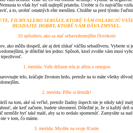
 Nemusia to však byť vaši najlepší priatelia. Urobte si čo najväčšiu vzd
taviť, a to, urobiť ostatných ešte menšími. Chráňte sa pred týmito ľuďmi 
NETE, FILMY ALEBO SERIÁLY, KTORÉ VÁM OSLABUJÚ V
HĽADAJTE HOBBY, KTORÉ VÁM DÁVA ZMYSEL.
10 spôsobov, ako sa stať sebavedomejším človekom
 ako môžu dospelí, ale aj deti získať väčšiu sebadôveru. Vyberte si j
sebavedomejšími, je dôležité len jedno: Spôsob, ktorí zvolíte vám musí 
trpezlivosť.
1. metóda: Vaše držanie tela je alfou a omegou
rovnajte telo, kráčajte životom hrdo, pretože na to máte všetky dôvo
vedomejším.
2. metóda: Píšte si denník!
eží na tom, aké sú veľké, pretože žiadny úspech nie je nikdy taký malý
nuť, ale keď začnete, budete ohromení. Dôležité je, že si každý deň uv
e nič nemôže byť také malé, aby sa to nedalo spomenúť. Zamyslite sa na
, nie v tom, čo máme.
3. metóda: Myslite na svoje šťastie