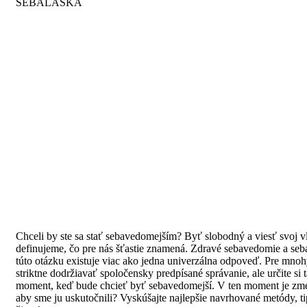
SEBALÁSKA
Chceli by ste sa stať sebavedomejším? Byť slobodný a viesť svoj vl
definujeme, čo pre nás šťastie znamená. Zdravé sebavedomie a seba
túto otázku existuje viac ako jedna univerzálna odpoveď. Pre mno
striktne dodržiavať spoločensky predpísané správanie, ale určite 
moment, keď bude chcieť byť sebavedomejší. V ten moment je zmen
aby sme ju uskutočnili? Vyskúšajte najlepšie navrhované metódy, tip