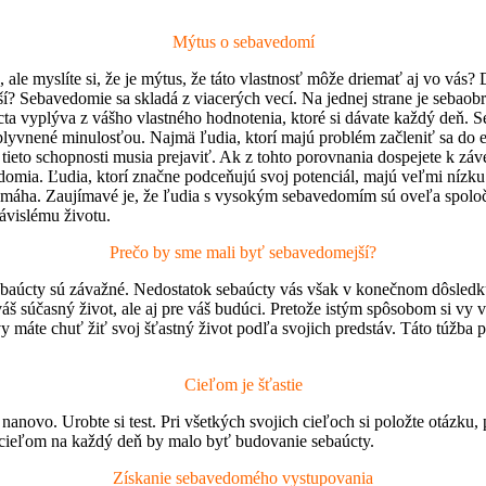
Mýtus o sebavedomí
, ale myslíte si, že je mýtus, že táto vlastnosť môže driemať aj vo vás?
? Sebavedomie sa skladá z viacerých vecí. Na jednej strane je sebaobr
ta vyplýva z vášho vlastného hodnotenia, ktoré si dávate každý deň. S
ovplyvnené minulosťou. Najmä ľudia, ktorí majú problém začleniť sa do 
 tieto schopnosti musia prejaviť. Ak z tohto porovnania dospejete k z
omia. Ľudia, ktorí značne podceňujú svoj potenciál, majú veľmi nízku
pomáha. Zaujímavé je, že ľudia s vysokým sebavedomím sú oveľa spoloče
závislému životu.
Prečo by sme mali byť sebavedomejší?
úcty sú závažné. Nedostatok sebaúcty vás však v konečnom dôsledku pr
áš súčasný život, ale aj pre váš budúci. Pretože istým spôsobom si vy vy
vy máte chuť žiť svoj šťastný život podľa svojich predstáv. Táto túžba 
Cieľom je šťastie
 nanovo. Urobte si test. Pri všetkých svojich cieľoch si položte otázku
m cieľom na každý deň by malo byť budovanie sebaúcty.
Získanie sebavedomého vystupovania