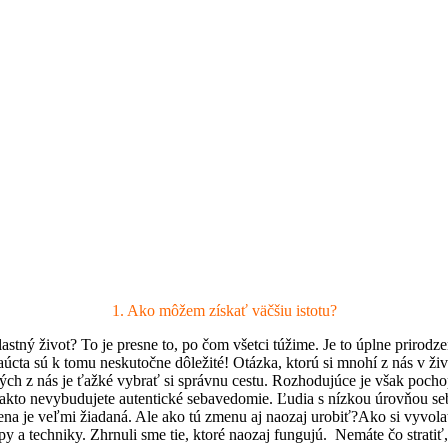
1. Ako môžem získať väčšiu istotu?
astný život? To je presne to, po čom všetci túžime. Je to úplne prirodz
úcta sú k tomu neskutočne dôležité! Otázka, ktorú si mnohí z nás v ži
hých z nás je ťažké vybrať si správnu cestu. Rozhodujúce je však poc
si takto nevybudujete autentické sebavedomie. Ľudia s nízkou úrovňou s
a je veľmi žiadaná. Ale ako tú zmenu aj naozaj urobiť?Ako si vyvola
y a techniky. Zhrnuli sme tie, ktoré naozaj fungujú. Nemáte čo stratiť,