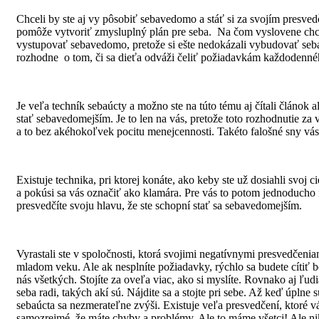
Chceli by ste aj vy pôsobiť sebavedomo a stáť si za svojím presve
pomôže vytvoriť zmysluplný plán pre seba. Na čom vyslovene chcet
vystupovať sebavedomo, pretože si ešte nedokázali vybudovať sebav
rozhodne o tom, či sa dieťa odváži čeliť požiadavkám každodenného
Je veľa techník sebaúcty a možno ste na túto tému aj čítali článok
stať sebavedomejším. Je to len na vás, pretože toto rozhodnutie z
a to bez akéhokoľvek pocitu menejcennosti. Takéto falošné sny vás
Existuje technika, pri ktorej konáte, ako keby ste už dosiahli svoj
a pokúsi sa vás označiť ako klamára. Pre vás to potom jednoducho
presvedčíte svoju hlavu, že ste schopní stať sa sebavedomejším.
Vyrastali ste v spoločnosti, ktorá svojimi negatívnymi presvedčen
mladom veku. Ale ak nesplníte požiadavky, rýchlo sa budete cítiť 
nás všetkých. Stojíte za oveľa viac, ako si myslíte. Rovnako aj ľ
seba radi, takých akí sú. Nájdite sa a stojte pri sebe. Až keď úplne
sebaúcta sa nezmerateľne zvýši. Existuje veľa presvedčení, ktoré vá
samozrejmé, že máte chyby a problémy. Ale to máme všetci! Ale ni