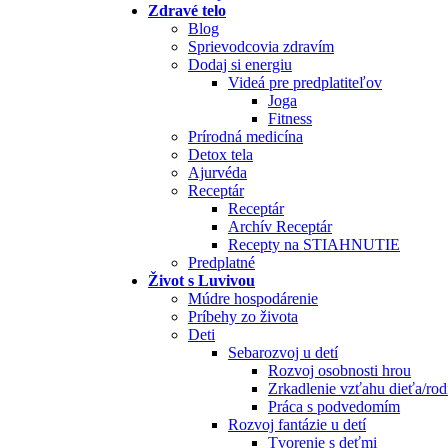
Zdravé telo
Blog
Sprievodcovia zdravím
Dodaj si energiu
Videá pre predplatiteľov
Joga
Fitness
Prírodná medicína
Detox tela
Ajurvéda
Receptár
Receptár
Archív Receptár
Recepty na STIAHNUTIE
Predplatné
Život s Luvivou
Múdre hospodárenie
Príbehy zo života
Deti
Sebarozvoj u detí
Rozvoj osobnosti hrou
Zrkadlenie vzťahu dieťa/rod
Práca s podvedomím
Rozvoj fantázie u detí
Tvorenie s deťmi