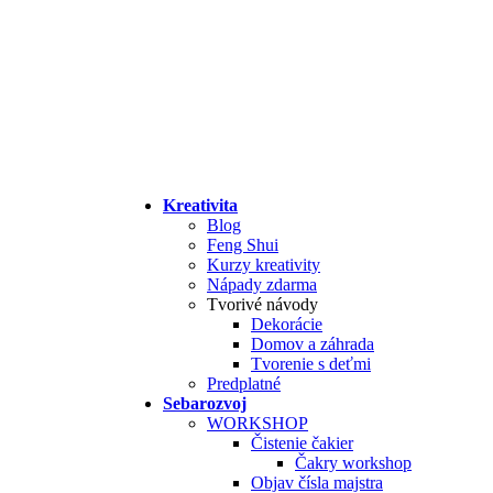
Kreativita
Blog
Feng Shui
Kurzy kreativity
Nápady zdarma
Tvorivé návody
Dekorácie
Domov a záhrada
Tvorenie s deťmi
Predplatné
Sebarozvoj
WORKSHOP
Čistenie čakier
Čakry workshop
Objav čísla majstra