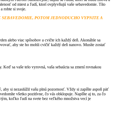
ialenosť od miest a ľudí, ktorí ovplyvňujú vaše sebavedomie. Títo
a robte si svoje.
AŠE SEBAVEDOMIE, POTOM JEDNODUCHO VYPNITE A
eden alebo viac spôsobov a cvičte ich každý deň. Akonáhle sa
vyhovovať, aby ste ho mohli cvičiť každý deň nanovo. Musíte zostať
dy. Keď sa vaše telo vyrovná, vaša sebaúcta sa zmení rovnakou
, aby si nezaslúžil vašu plnú pozornosť. Vždy si zapíšte aspoň päť
edomíte všetko pozitívne, čo vás obklopuje. Napíšte aj to, za čo
d tým, koľko ľudí na svete bez veľkého množstva vecí je