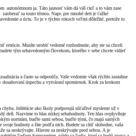
úcom autonómnom ja. Táto jasnosť vám dá váš cieľ a to vám zase
 zaoberať sa touto témou. Napr. pre mnohé deti je ťažké
vedomie a úctu. To je v týchto rokoch veľmi dôležité, pretože to
eniť emócie. Musíte urobiť vedomé rozhodnutie, aby ste sa chceli
azu budete tým sebavedomým človekom, ktorého v sebe chcete vidieť
 vizualizácia a často sa odporúča. Vaše vedomie však rýchlo zasiahne
te v dosahovaní úspechu a vytváraní spomienok. Krok za krokom
 chyba. Inštitúcie ako školy podporujú súťaživé myslenie už v
ždý deň. Nazvime to hlas nízkej sebahodnoty. Ten hlas ovplyvňuje
očenským normám, buďte sami sebou, buďte tými, čo majú samých
te svoje hodnoty a žite podľa nich. Budete sa cítiť slobodne, vaša
kže sa neskrývajte. Hlavne sa neskrývajte pred sebou. A je
e nabitým ľuďom Samozrejme, nájdu sa ľudia, ktorí sa budú znova a