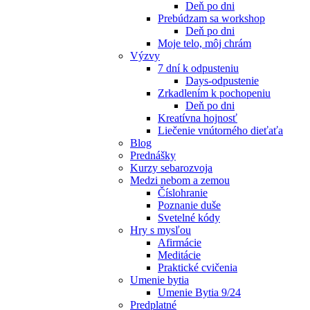
Deň po dni
Prebúdzam sa workshop
Deň po dni
Moje telo, môj chrám
Výzvy
7 dní k odpusteniu
Days-odpustenie
Zrkadlením k pochopeniu
Deň po dni
Kreatívna hojnosť
Liečenie vnútorného dieťaťa
Blog
Prednášky
Kurzy sebarozvoja
Medzi nebom a zemou
Číslohranie
Poznanie duše
Svetelné kódy
Hry s mysľou
Afirmácie
Meditácie
Praktické cvičenia
Umenie bytia
Umenie Bytia 9/24
Predplatné