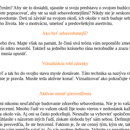
dčením? Aby ste to dosiahli, ujasnite si svoju predstavu o svojom bud
e popracovať, aby ste sa stali sebavedomejšími? Nikdy nie je neskoro
edomie. Deti sú závislé na svojom okolí, ich okolie v nich buduje seba
 života. Ide o motiváciu, smelosť a predovšetkým asertivitu.
Ako byť sebavedomejší?
 alebo dva. Majte však na pamäti, že čistá sivá teória vám nepomôže zm
a vás nikto neurobí. Taktiež sa jedného krásneho rána nezobudíte a zr
 musia opustiť.
Vizualizácia robí zázraky
 cieľ a tak ho do svojho stavu mysle dostávate. Táto technika sa nazýva
 nie je pravda. Musíte teda aktívne konať. Vizualizovať ako pokračuj
Aktívne meniť presvedčenia
iami nikomu neuľahčuje budovanie zdravého sebavedomia. Nie je to vaša
bezcenní. Mnoho ľudí vo vašom okolí žije touto vierou v nedostatok ka
udia okolo vás. Aj oni sa často podceňujú. Nesnažte sa vyhovieť spol
 súhlasíte s názorom iných ľudí, získate slobodu byť sám sebou. Definuj
s presvedčia, že ste bezcenní. Faktom je, že ste cenný tým, kým ste, ta
kto vám nemôže vziať to, čo vás osobne definuje. Vyhnite sa negatívn