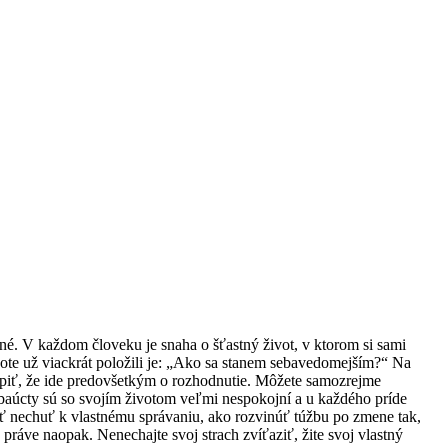
ené. V každom človeku je snaha o šťastný život, v ktorom si sami
vote už viackrát položili je: „Ako sa stanem sebavedomejším?“ Na
hopiť, že ide predovšetkým o rozhodnutie. Môžete samozrejme
ebaúcty sú so svojím životom veľmi nespokojní a u každého príde
ť nechuť k vlastnému správaniu, ako rozvinúť túžbu po zmene tak,
 práve naopak. Nenechajte svoj strach zvíťaziť, žite svoj vlastný