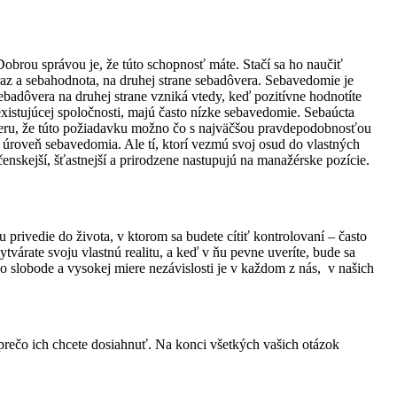
 Dobrou správou je, že túto schopnosť máte. Stačí sa ho naučiť
az a sebahodnota, na druhej strane sebadôvera. Sebavedomie je
ebadôvera na druhej strane vzniká vtedy, keď pozitívne hodnotíte
existujúcej spoločnosti, majú často nízke sebavedomie. Sebaúcta
áveru, že túto požiadavku možno čo s najväčšou pravdepodobnosťou
 úroveň sebavedomia. Ale tí, ktorí vezmú svoj osud do vlastných
nskejší, šťastnejší a prirodzene nastupujú na manažérske pozície.
ivedie do života, v ktorom sa budete cítiť kontrolovaní – často
tvárate svoju vlastnú realitu, a keď v ňu pevne uveríte, bude sa
po slobode a vysokej miere nezávislosti je v každom z nás, v našich
, prečo ich chcete dosiahnuť. Na konci všetkých vašich otázok