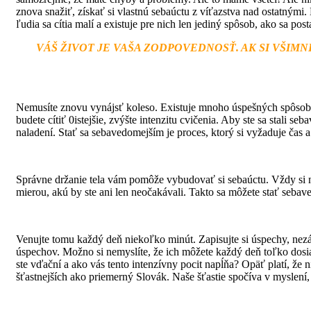
znova snažiť, získať si vlastnú sebaúctu z víťazstva nad ostatnými.
ľudia sa cítia malí a existuje pre nich len jediný spôsob, ako sa pos
VÁŠ ŽIVOT JE VAŠA ZODPOVEDNOSŤ. AK SI VŠIM
Nemusíte znovu vynájsť koleso. Existuje mnoho úspešných spôsobov,
budete cítiť 0istejšie, zvýšte intenzitu cvičenia. Aby ste sa stali 
naladení. Stať sa sebavedomejším je proces, ktorý si vyžaduje čas a 
Správne držanie tela vám pomôže vybudovať si sebaúctu. Vždy si na
mierou, akú by ste ani len neočakávali. Takto sa môžete stať seba
Venujte tomu každý deň niekoľko minút. Zapisujte si úspechy, nezál
úspechov. Možno si nemyslíte, že ich môžete každý deň toľko dosiah
ste vďační a ako vás tento intenzívny pocit napĺňa? Opäť platí, ž
šťastnejších ako priemerný Slovák. Naše šťastie spočíva v myslení