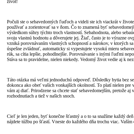
život!
Počuli ste o sebavedomých ľuďoch a videli ste ich viackrát v živote
používať a zorientovať sa v ňom. Čo to znamená byť sebavedomejší
výsledkom súhry týchto troch vlastností. Sebahodnota, alebo sebaúc
svoju vlastnú hodnotu a dôverujete jej. Žiaľ, často je to výrazne 
vzniká porovnávaním vlastných schopností a nárokov, v ktorých sa
úspešne zvládnuť, automaticky si vypestujete vysokú mieru sebaved
rúk, sa cítia lepšie, pohodlnejšie. Porovnávanie s inými ľuďmi ne
Stáva sa to pravidelne, nielen niekedy. Vedomý život vedie aj k ne
Táto otázka má veľmi jednoduchú odpoveď. Dôsledky bytia bez seba
dokonca ako obeť vašich vonkajších okolností. To platí nielen pre v
vám aj diať. Prirodzene sa chcete stať sebavedomejším, pretože aj 
rozhodnutiach a tiež v našich snoch.
Cieľ je len jeden, byť konečne šťastný a o to sa snažíme každý deň
nájdete túžbu po šťastí. Vneste do každého dňa trochu viac. Vaší