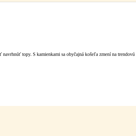
ôcť navrhnúť topy. S kamienkami sa obyčajná košeľa zmení na trendovú