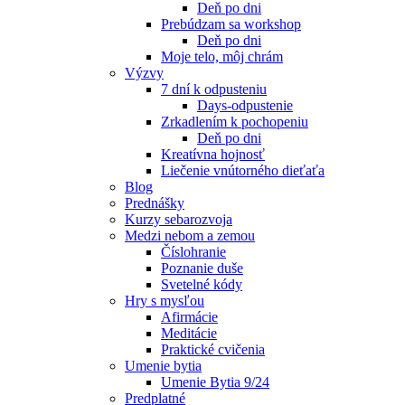
Deň po dni
Prebúdzam sa workshop
Deň po dni
Moje telo, môj chrám
Výzvy
7 dní k odpusteniu
Days-odpustenie
Zrkadlením k pochopeniu
Deň po dni
Kreatívna hojnosť
Liečenie vnútorného dieťaťa
Blog
Prednášky
Kurzy sebarozvoja
Medzi nebom a zemou
Číslohranie
Poznanie duše
Svetelné kódy
Hry s mysľou
Afirmácie
Meditácie
Praktické cvičenia
Umenie bytia
Umenie Bytia 9/24
Predplatné