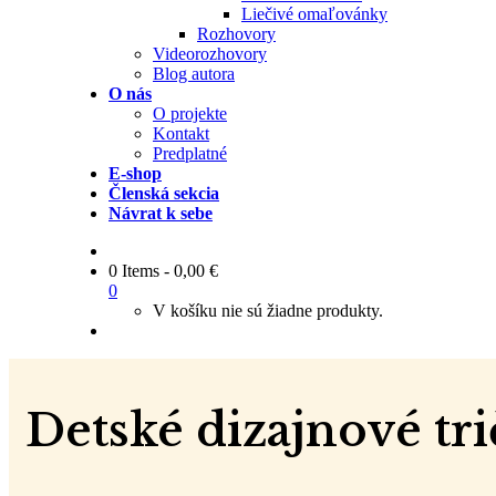
Liečivé omaľovánky
Rozhovory
Videorozhovory
Blog autora
O nás
O projekte
Kontakt
Predplatné
E-shop
Členská sekcia
Návrat k sebe
0 Items
-
0,00
€
0
V košíku nie sú žiadne produkty.
Detské dizajnové tri