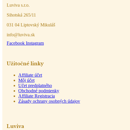
Luviva s.r.o.
Sihotská 265/11
031 04 Liptovský Mikuláš
info@luviva.sk
Facebook
Instagram
Užitočné linky
Affiliate účet
Môj účet
Učet predplatného
Obchodné podmienky
Affiliate Registracia
Zásady ochrany osobných údajov
Luviva