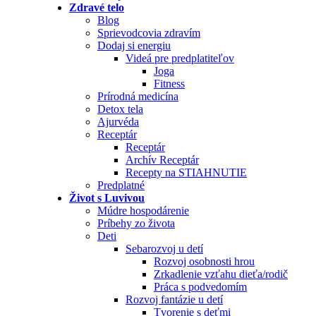
Zdravé telo
Blog
Sprievodcovia zdravím
Dodaj si energiu
Videá pre predplatiteľov
Joga
Fitness
Prírodná medicína
Detox tela
Ajurvéda
Receptár
Receptár
Archív Receptár
Recepty na STIAHNUTIE
Predplatné
Život s Luvivou
Múdre hospodárenie
Príbehy zo života
Deti
Sebarozvoj u detí
Rozvoj osobnosti hrou
Zrkadlenie vzťahu dieťa/rodič
Práca s podvedomím
Rozvoj fantázie u detí
Tvorenie s deťmi