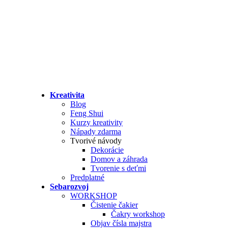
Kreativita
Blog
Feng Shui
Kurzy kreativity
Nápady zdarma
Tvorivé návody
Dekorácie
Domov a záhrada
Tvorenie s deťmi
Predplatné
Sebarozvoj
WORKSHOP
Čistenie čakier
Čakry workshop
Objav čísla majstra