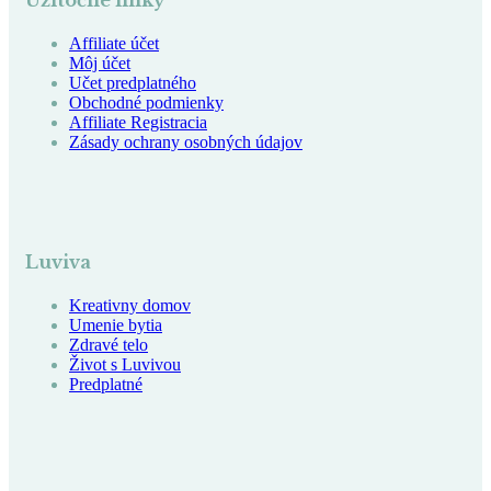
Užitočné linky
Affiliate účet
Môj účet
Učet predplatného
Obchodné podmienky
Affiliate Registracia
Zásady ochrany osobných údajov
Luviva
Kreativny domov
Umenie bytia
Zdravé telo
Život s Luvivou
Predplatné