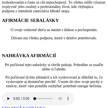
rozhodovaním a často sa cíti nepochopený. To všetko môže výrazne
ovplyvniť jeho osobný a profesionálny život, kde chýbajúca
podpora z minulosti zanecháva hlboké stopy.
AFIRMÁCIE SEBALÁSKY
O svoje vnútorné dieťa sa starám s láskou a pochopením.
Dávam mu všetku podporu, ktorú v detstve potrebovalo.
NAHRÁVKA AFIRMÁCIÍ
Pri počúvaní tejto nahrávky si chvíle pokoja. Pohodlne sa usaďte
alebo si ľahnite.
Pri počúvaní týchto afirmácií a ich vyslovovaní je dôležité to, čo
vyslovujete aj dostatočne precítiť. Vnorte do slov svoje pocity a
emócie, ktoré vám pomôžu rozhýbať potrebné energie liečenia.