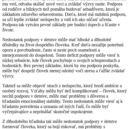
mu verí, odvaha skúšať nové veci a zvládať výzvy rastie. Podpora
od rodičov a blízkych tiež pomáha budovať sebadôveru, ktorá je
základom zdravého sebavedomia. Dieťa, ktoré má stabilnú podporu,
sa učí lepšie zvládať neúspechy a vidí ich ako súčasť učenia.
Podpora tak vytvára pevné základy pre budúci úspech a šťastie v
živote.
Nedostatok podpory v detstve môže mať hlboké a dlhodobé
dôsledky na život dospelého človeka. Keď dieťa nezažije potrebnú
oporu a povzbudenie, často si nesie pocit osamelosti a
menejcennosti do dospelosti. Tento deficit podpory môže viesť k
nízkej sebaúcte, kde človek pochybuje o svojich schopnostiach a
hodnotách. Bez pevnej základne, ktorú by mu podpora poskytla,
môže byť dospelý človek menej odolný voči stresu a ťažšie zvládať
výzvy.
Taktiež sa môže objaviť strach z neúspechu, ktorý brzdí ambície a
osobný rozvoj. Vzťahy môžu byť tiež komplikované – človek, ktorý
necítil podporu v detstve, môže mať problémy s dôverou a
hľadaním emocionálnej stability. Tento nedostatok môže viesť aj k
hľadaniu potvrdenia a uznania od iných ľudí, čo môže byť
vyčerpávajúce a neprinášať skutočné uspokojenie.
Z dlhodobého hľadiska tak môže nedostatok podpory v detstve
formovať človeka, ktorý sa bojí riskovať, má problémy s