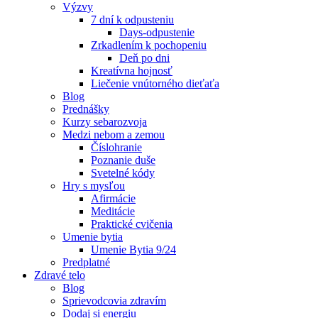
Výzvy
7 dní k odpusteniu
Days-odpustenie
Zrkadlením k pochopeniu
Deň po dni
Kreatívna hojnosť
Liečenie vnútorného dieťaťa
Blog
Prednášky
Kurzy sebarozvoja
Medzi nebom a zemou
Číslohranie
Poznanie duše
Svetelné kódy
Hry s mysľou
Afirmácie
Meditácie
Praktické cvičenia
Umenie bytia
Umenie Bytia 9/24
Predplatné
Zdravé telo
Blog
Sprievodcovia zdravím
Dodaj si energiu