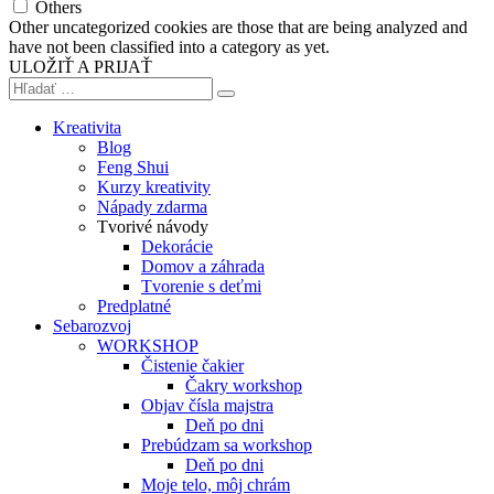
Others
Other uncategorized cookies are those that are being analyzed and
have not been classified into a category as yet.
ULOŽIŤ A PRIJAŤ
Kreativita
Blog
Feng Shui
Kurzy kreativity
Nápady zdarma
Tvorivé návody
Dekorácie
Domov a záhrada
Tvorenie s deťmi
Predplatné
Sebarozvoj
WORKSHOP
Čistenie čakier
Čakry workshop
Objav čísla majstra
Deň po dni
Prebúdzam sa workshop
Deň po dni
Moje telo, môj chrám