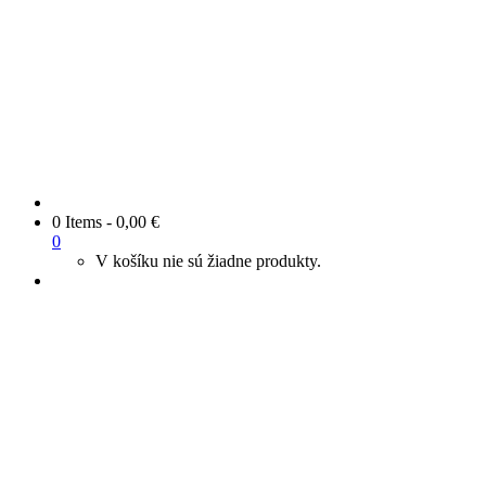
0 Items
-
0,00
€
0
V košíku nie sú žiadne produkty.