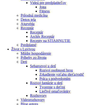
Videá pre predplatiteľov
Joga
Fitness
Prírodná medicína
Detox tela
Ajurvéda
Receptár
Receptár
Archív Receptár
Recepty na STIAHNUTIE
Predplatné
Život s Luvivou
Múdre hospodárenie
Príbehy zo života
Deti
Sebarozvoj u detí
Rozvoj osobnosti hrou
Zrkadlenie vzťahu dieťa/rodič
Práca s podvedomím
Rozvoj fantázie u detí
Tvorenie s deťmi
Liečivé omaľovánky
Rozhovory
Videorozhovory
Blog autora