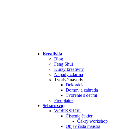
Kreativita
Blog
Feng Shui
Kurzy kreativity
Nápady zdarma
Tvorivé návody
Dekorácie
Domov a záhrada
Tvorenie s deťmi
Predplatné
Sebarozvoj
WORKSHOP
Čistenie čakier
Čakry workshop
Objav čísla majstra