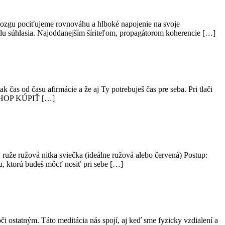
 mozgu pociťujeme rovnováhu a hlboké napojenie na svoje
olu súhlasia. Najoddanejším šíriteľom, propagátorom koherencie […]
čas od času afirmácie a že aj Ty potrebuješ čas pre seba. Pri tlači
KSHOP KÚPIŤ […]
 ruže ružová nitka sviečka (ideálne ružová alebo červená) Postup:
ku, ktorú budeš môcť nosiť pri sebe […]
i ostatným. Táto meditácia nás spojí, aj keď sme fyzicky vzdialení a