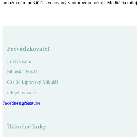
umožní nám prežiť čas venovaný vnútornému pokoji. Meditácia milujúce
Prevádzkovateľ
Luviva s.r.o.
Sihotská 265/11
031 04 Liptovský Mikuláš
info@luviva.sk
Facebook
Instagram
Youtube
Užitočné linky