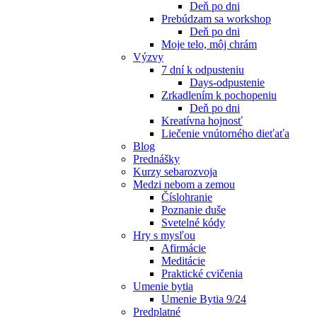
Deň po dni
Prebúdzam sa workshop
Deň po dni
Moje telo, môj chrám
Výzvy
7 dní k odpusteniu
Days-odpustenie
Zrkadlením k pochopeniu
Deň po dni
Kreatívna hojnosť
Liečenie vnútorného dieťaťa
Blog
Prednášky
Kurzy sebarozvoja
Medzi nebom a zemou
Číslohranie
Poznanie duše
Svetelné kódy
Hry s mysľou
Afirmácie
Meditácie
Praktické cvičenia
Umenie bytia
Umenie Bytia 9/24
Predplatné