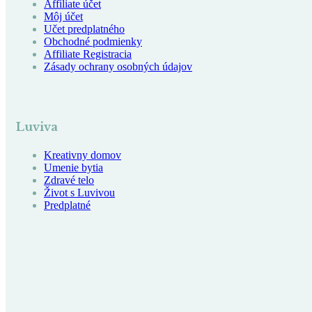
Affiliate účet
Môj účet
Učet predplatného
Obchodné podmienky
Affiliate Registracia
Zásady ochrany osobných údajov
Luviva
Kreativny domov
Umenie bytia
Zdravé telo
Život s Luvivou
Predplatné