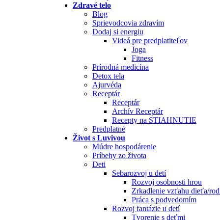
Zdravé telo
Blog
Sprievodcovia zdravím
Dodaj si energiu
Videá pre predplatiteľov
Joga
Fitness
Prírodná medicína
Detox tela
Ajurvéda
Receptár
Receptár
Archív Receptár
Recepty na STIAHNUTIE
Predplatné
Život s Luvivou
Múdre hospodárenie
Príbehy zo života
Deti
Sebarozvoj u detí
Rozvoj osobnosti hrou
Zrkadlenie vzťahu dieťa/rod
Práca s podvedomím
Rozvoj fantázie u detí
Tvorenie s deťmi