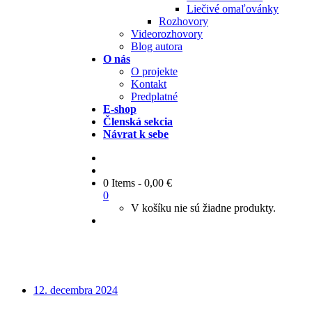
Liečivé omaľovánky
Rozhovory
Videorozhovory
Blog autora
O nás
O projekte
Kontakt
Predplatné
E-shop
Členská sekcia
Návrat k sebe
0 Items
-
0,00
€
0
V košíku nie sú žiadne produkty.
12. decembra 2024