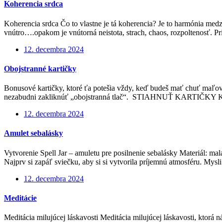
Koherencia srdca
Koherencia srdca Čo to vlastne je tá koherencia? Je to harmónia me
vnútro….opakom je vnútorná neistota, strach, chaos, rozpoltenosť. 
12. decembra 2024
Obojstranné kartičky
Bonusové kartičky, ktoré ťa potešia vždy, keď budeš mať chuť maľovať
nezabudni zakliknúť „obojstranná tlač“. STIAHNUŤ KARTIČKY K
12. decembra 2024
Amulet sebalásky
Vytvorenie Spell Jar – amuletu pre posilnenie sebalásky Materiál: ma
Najprv si zapáľ sviečku, aby si si vytvorila príjemnú atmosféru. Mysl
12. decembra 2024
Meditácie
Meditácia milujúcej láskavosti Meditácia milujúcej láskavosti, ktorá