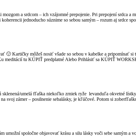
dzi mozgom a srdcom – ich vzájomné prepojenie. Pri prepojení srdca a
Pri koherencii jednoducho súznime so sebou samým – rozum aj srdce sp
 🙂 Kartičky môžeš nosiť všade so sebou v kabelke a pripomínať si tak 
u meditácií tu KÚPIŤ predplatné Alebo Prihlásiť sa KÚPIŤ WOR
lá sklenená/umelá fľaška niekoľko zrniek ryže levanduľa okvetné lístky
i na svoj zámer – posilnenie sebalásky, je kľúčové. Potom si zoberfľaš
 nám umožní spoločne objavovať krásu a silu lásky voči sebe samým a voč