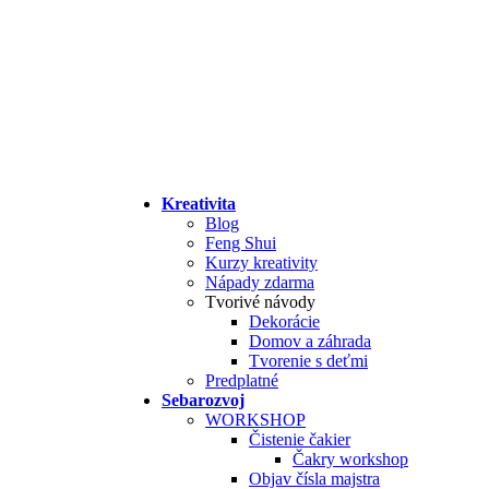
Kreativita
Blog
Feng Shui
Kurzy kreativity
Nápady zdarma
Tvorivé návody
Dekorácie
Domov a záhrada
Tvorenie s deťmi
Predplatné
Sebarozvoj
WORKSHOP
Čistenie čakier
Čakry workshop
Objav čísla majstra