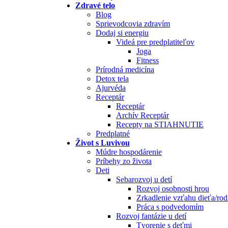
Zdravé telo
Blog
Sprievodcovia zdravím
Dodaj si energiu
Videá pre predplatiteľov
Joga
Fitness
Prírodná medicína
Detox tela
Ajurvéda
Receptár
Receptár
Archív Receptár
Recepty na STIAHNUTIE
Predplatné
Život s Luvivou
Múdre hospodárenie
Príbehy zo života
Deti
Sebarozvoj u detí
Rozvoj osobnosti hrou
Zrkadlenie vzťahu dieťa/rod
Práca s podvedomím
Rozvoj fantázie u detí
Tvorenie s deťmi