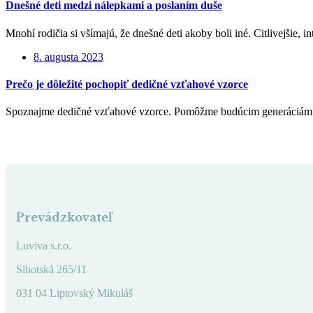
Dnešné deti medzi nálepkami a poslaním duše
Mnohí rodičia si všímajú, že dnešné deti akoby boli iné. Citlivejšie, 
8. augusta 2023
Prečo je dôležité pochopiť dedičné vzťahové vzorce
Spoznajme dedičné vzťahové vzorce. Pomôžme budúcim generáciám 
Prevádzkovateľ
Luviva s.r.o.
Sihotská 265/11
031 04 Liptovský Mikuláš