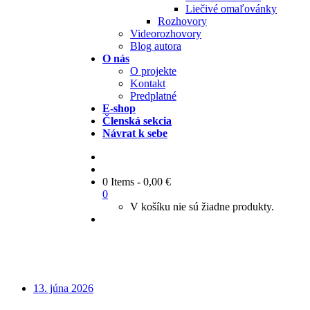
Liečivé omaľovánky
Rozhovory
Videorozhovory
Blog autora
O nás
O projekte
Kontakt
Predplatné
E-shop
Členská sekcia
Návrat k sebe
0 Items
-
0,00
€
0
V košíku nie sú žiadne produkty.
13. júna 2026