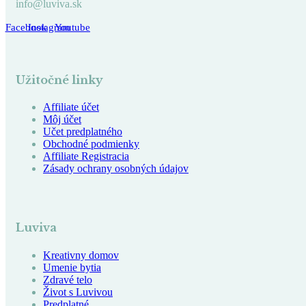
info@luviva.sk
Facebook
Instagram
Youtube
Užitočné linky
Affiliate účet
Môj účet
Učet predplatného
Obchodné podmienky
Affiliate Registracia
Zásady ochrany osobných údajov
Luviva
Kreativny domov
Umenie bytia
Zdravé telo
Život s Luvivou
Predplatné