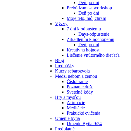
Deň po dni
Prebúdzam sa workshop
Deň po dni
Moje telo, môj chrám
Výzvy
7 dní k odpusteniu
Days-odpustenie
Zrkadlením k pochopeniu
Deň po dni
Kreatívna hojnosť
Liečenie vnútorného dieťaťa
Blog
Prednášky
Kurzy sebarozvoja
Medzi nebom a zemou
Číslohranie
Poznanie duše
Svetelné kódy
Hry s mysľou
Afirmácie
Meditácie
Praktické cvičenia
Umenie bytia
Umenie Bytia 9/24
Predplatné