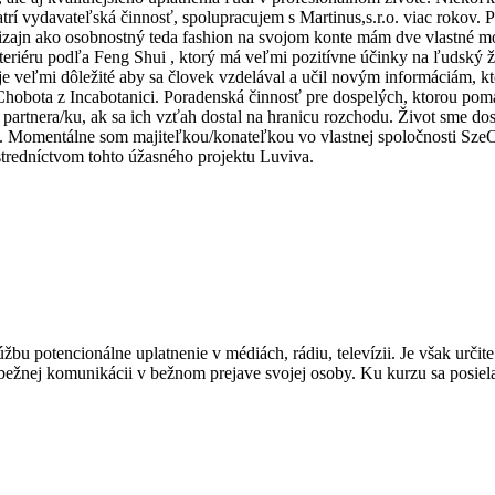
rí vydavateľská činnosť, spolupracujem s Martinus,s.r.o. viac rokov. 
zajn ako osobnostný teda fashion na svojom konte mám dve vlastné módn
xteriéru podľa Feng Shui , ktorý má veľmi pozitívne účinky na ľudsk
 veľmi dôležité aby sa človek vzdelával a učil novým informáciám, kto
bota z Incabotanici. Poradenská činnosť pre dospelých, ktorou pomáha
rtnera/ku, ak sa ich vzťah dostal na hranicu rozchodu. Život sme dosta
. Momentálne som majiteľkou/konateľkou vo vlastnej spoločnosti SzeOs 
tredníctvom tohto úžasného projektu Luviva.
túžbu potencionálne uplatnenie v médiách, rádiu, televízii. Je však urči
bežnej komunikácii v bežnom prejave svojej osoby. Ku kurzu sa posiel