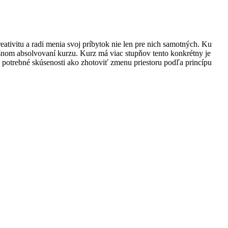
reativitu a radi menia svoj príbytok nie len pre nich samotných. Ku
pešnom absolvovaní kurzu. Kurz má viac stupňov tento konkrétny je
a potrebné skúsenosti ako zhotoviť zmenu priestoru podľa princípu