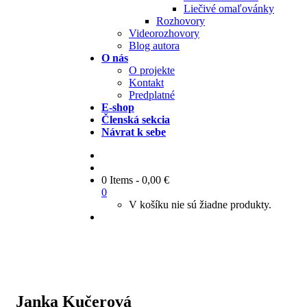
Liečivé omaľovánky
Rozhovory
Videorozhovory
Blog autora
O nás
O projekte
Kontakt
Predplatné
E-shop
Členská sekcia
Návrat k sebe
0 Items
-
0,00
€
0
V košíku nie sú žiadne produkty.
Janka Kučerová