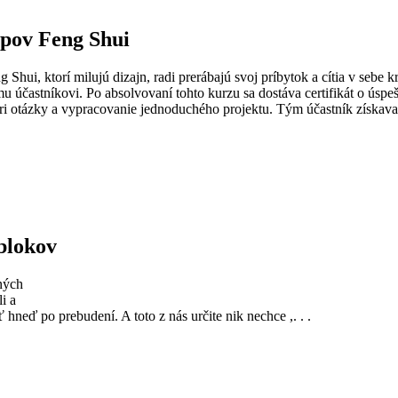
ípov Feng Shui
Shui, ktorí milujú dizajn, radi prerábajú svoj príbytok a cítia v sebe k
dému účastníkovi. Po absolvovaní tohto kurzu sa dostáva certifikát o ús
 tri otázky a vypracovanie jednoduchého projektu. Tým účastník získav
blokov
ných
i a
 hneď po prebudení. A toto z nás určite nik nechce ,. . .