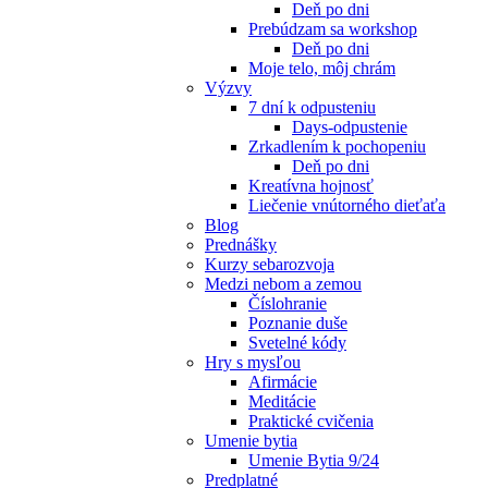
Deň po dni
Prebúdzam sa workshop
Deň po dni
Moje telo, môj chrám
Výzvy
7 dní k odpusteniu
Days-odpustenie
Zrkadlením k pochopeniu
Deň po dni
Kreatívna hojnosť
Liečenie vnútorného dieťaťa
Blog
Prednášky
Kurzy sebarozvoja
Medzi nebom a zemou
Číslohranie
Poznanie duše
Svetelné kódy
Hry s mysľou
Afirmácie
Meditácie
Praktické cvičenia
Umenie bytia
Umenie Bytia 9/24
Predplatné