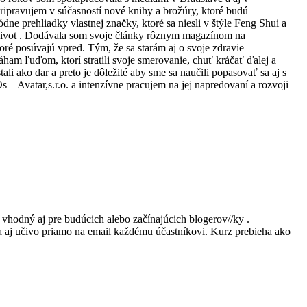
Pripravujem v súčasností nové knihy a brožúry, ktoré budú
e prehliadky vlastnej značky, ktoré sa niesli v štýle Feng Shui a
ý život . Dodávala som svoje články rôznym magazínom na
ré posúvajú vpred. Tým, že sa starám aj o svoje zdravie
m ľuďom, ktorí stratili svoje smerovanie, chuť kráčať ďalej a
li ako dar a preto je dôležité aby sme sa naučili popasovať sa aj s
– Avatar,s.r.o. a intenzívne pracujem na jej napredovaní a rozvoji
te vhodný aj pre budúcich alebo začínajúcich blogerov//ky .
a aj učivo priamo na email každému účastníkovi. Kurz prebieha ako