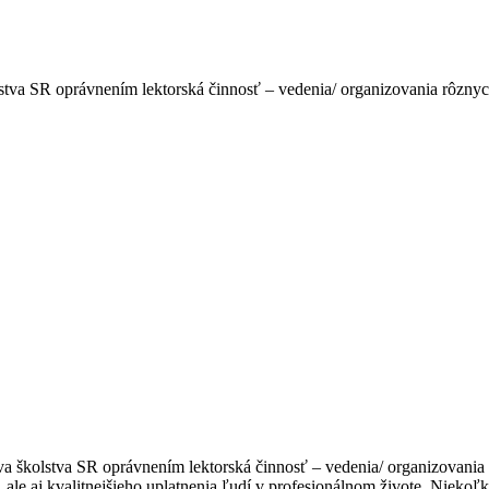
stva SR oprávnením lektorská činnosť – vedenia/ organizovania rôznyc
a školstva SR oprávnením lektorská činnosť – vedenia/ organizovania 
, ale aj kvalitnejšieho uplatnenia ľudí v profesionálnom živote. Niekoľ