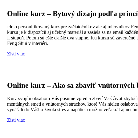
Online kurz – Bytový dizajn podľa princ
Ide o personifikovaný kurz pre začiatočníkov ale aj milovníkov Feng 
kurzu je k dispozícii aj učebný materiál a zasiela sa na email kaž
I. stupeň. Potom sú ešte ďalšie dva stupne. Ku kurzu sú záverečné
Feng Shui v interiéri.
Zisti viac
Online kurz – Ako sa zbaviť vnútorných 
Kurz svojím obsahom Vás posunie vpred a zbaví Váš život zbytoč
mentálnych smetí a vnútorných strachov, ktoré Vás nielen oslaboval
vynášali do Vášho života stres a napätie a možno veľakrát aj nechuť
Zisti viac