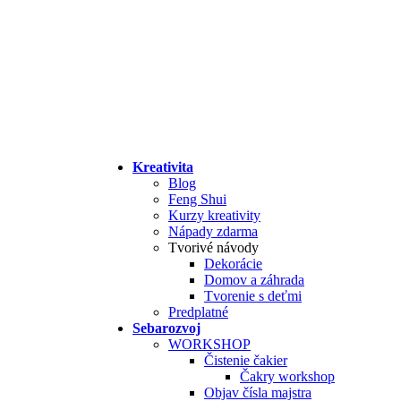
Kreativita
Blog
Feng Shui
Kurzy kreativity
Nápady zdarma
Tvorivé návody
Dekorácie
Domov a záhrada
Tvorenie s deťmi
Predplatné
Sebarozvoj
WORKSHOP
Čistenie čakier
Čakry workshop
Objav čísla majstra