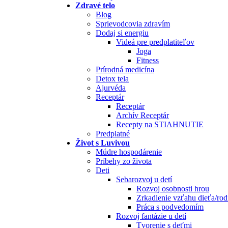
Zdravé telo
Blog
Sprievodcovia zdravím
Dodaj si energiu
Videá pre predplatiteľov
Joga
Fitness
Prírodná medicína
Detox tela
Ajurvéda
Receptár
Receptár
Archív Receptár
Recepty na STIAHNUTIE
Predplatné
Život s Luvivou
Múdre hospodárenie
Príbehy zo života
Deti
Sebarozvoj u detí
Rozvoj osobnosti hrou
Zrkadlenie vzťahu dieťa/rod
Práca s podvedomím
Rozvoj fantázie u detí
Tvorenie s deťmi