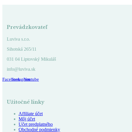
Prevádzkovateľ
Luviva s.r.o.
Sihotská 265/11
031 04 Liptovský Mikuláš
info@luviva.sk
Facebook
Instagram
Youtube
Užitočné linky
Affiliate účet
Môj účet
Učet predplatného
Obchodné podmienky