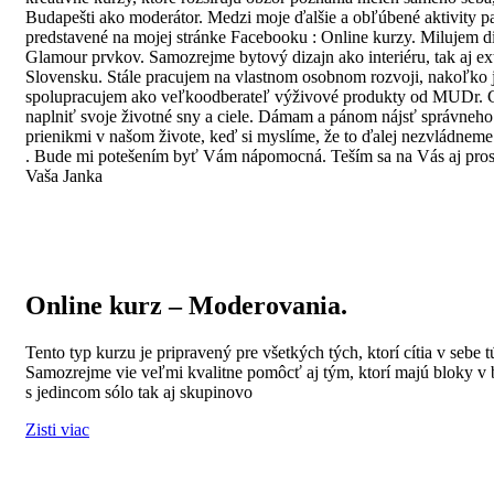
Budapešti ako moderátor. Medzi moje ďalšie a obľúbené aktivity pat
predstavené na mojej stránke Facebooku : Online kurzy. Milujem di
Glamour prvkov. Samozrejme bytový dizajn ako interiéru, tak aj e
Slovensku. Stále pracujem na vlastnom osobnom rozvoji, nakoľko je
spolupracujem ako veľkoodberateľ výživové produkty od MUDr. Cho
naplniť svoje životné sny a ciele. Dámam a pánom nájsť správneho pa
prienikmi v našom živote, keď si myslíme, že to ďalej nezvládneme
. Bude mi potešením byť Vám nápomocná. Teším sa na Vás aj pros
Vaša Janka
Online kurz – Moderovania.
Tento typ kurzu je pripravený pre všetkých tých, ktorí cítia v sebe 
Samozrejme vie veľmi kvalitne pomôcť aj tým, ktorí majú bloky v 
s jedincom sólo tak aj skupinovo
Zisti viac