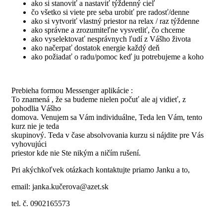
ako si stanoviť a nastaviť týždenný cieľ
čo všetko si viete pre seba urobiť pre radosť/denne
ako si vytvoriť vlastný priestor na relax / raz týždenne
ako správne a zrozumiteľne vysvetliť, čo chceme
ako vyselektovať nesprávnych ľudí z Vášho života
ako načerpať dostatok energie každý deň
ako požiadať o radu/pomoc keď ju potrebujeme a koho
Prebieha formou Messenger aplikácie :
To znamená , že sa budeme nielen počuť ale aj vidieť, z
pohodlia Vášho
domova. Venujem sa Vám individuálne, Teda len Vám, tento
kurz nie je teda
skupinový. Teda v čase absolvovania kurzu si nájdite pre Vás
vyhovujúci
priestor kde nie Ste nikým a ničím rušení.
Pri akýchkoľvek otázkach kontaktujte priamo Janku a to,
email: janka.kučerova@azet.sk
tel. č. 0902165573