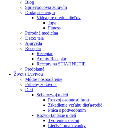
Blog
Sprievodcovia zdravím
Dodaj si energiu
Videá pre predplatiteľov
Joga
Fitness
Prírodná medicína
Detox tela
Ajurvéda
Receptár
Receptár
Archív Receptár
Recepty na STIAHNUTIE
Predplatné
Život s Luvivou
Múdre hospodárenie
Príbehy zo života
Deti
Sebarozvoj u detí
Rozvoj osobnosti hrou
Zrkadlenie vzťahu dieťa/rodič
Práca s podvedomím
Rozvoj fantázie u detí
Tvorenie s deťmi
Liečivé omaľovánky