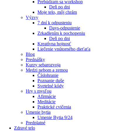
Prebúdzam sa workshop
Deň po dni
Moje telo, môj chrám
Výzvy
7 dní k odpusteniu
Days-odpustenie
Zrkadlením k pochopeniu
Deň po dni
Kreatívna hojnosť
Liečenie vnútorného dieťaťa
Blog
Prednášky
Kurzy sebarozvoja
Medzi nebom a zemou
Číslohranie
Poznanie duše
Svetelné kódy
Hry s mysľou
Afirmácie
Meditácie
Praktické cvičenia
Umenie bytia
Umenie Bytia 9/24
Predplatné
Zdravé telo