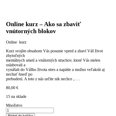
Online kurz – Ako sa zbaviť
vnútorných blokov
Online kurz
Kurz svojím obsahom Vás posunie vpred a zbaví Váš život
zbytočných
mentálnych smetí a vnútorných strachov, ktoré Vás nielen
oslabovali a
vynášali do Vášho života stres a napätie a možno veľakrát aj
nechuť hneď po
prebudení. A toto z nás určite nik nechce ,. . .
80,00
€
15 na sklade
Množstvo
Pridať do košíka