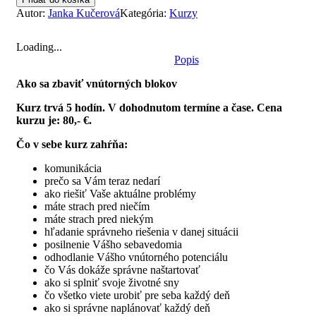
Autor:
Janka Kučerová
Kategória:
Kurzy
Loading...
Popis
Ako sa zbaviť vnútorných blokov
Kurz trvá 5 hodín. V dohodnutom termíne a čase. Cena
kurzu je: 80,- €.
Čo v sebe kurz zahŕňa:
komunikácia
prečo sa Vám teraz nedarí
ako riešiť Vaše aktuálne problémy
máte strach pred niečím
máte strach pred niekým
hľadanie správneho riešenia v danej situácii
posilnenie Vášho sebavedomia
odhodlanie Vášho vnútorného potenciálu
čo Vás dokáže správne naštartovať
ako si splniť svoje životné sny
čo všetko viete urobiť pre seba každý deň
ako si správne naplánovať každý deň