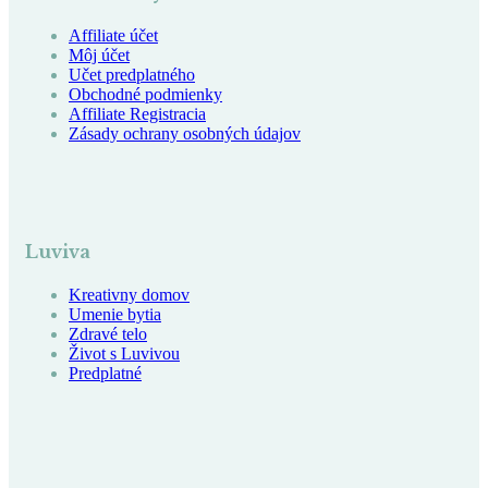
Affiliate účet
Môj účet
Učet predplatného
Obchodné podmienky
Affiliate Registracia
Zásady ochrany osobných údajov
Luviva
Kreativny domov
Umenie bytia
Zdravé telo
Život s Luvivou
Predplatné