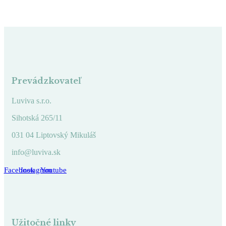
Prevádzkovateľ
Luviva s.r.o.
Sihotská 265/11
031 04 Liptovský Mikuláš
info@luviva.sk
Facebook
Instagram
Youtube
Užitočné linky