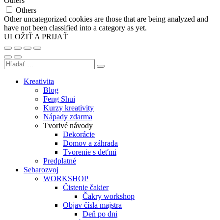
Others
Others
Other uncategorized cookies are those that are being analyzed and
have not been classified into a category as yet.
ULOŽIŤ A PRIJAŤ
Kreativita
Blog
Feng Shui
Kurzy kreativity
Nápady zdarma
Tvorivé návody
Dekorácie
Domov a záhrada
Tvorenie s deťmi
Predplatné
Sebarozvoj
WORKSHOP
Čistenie čakier
Čakry workshop
Objav čísla majstra
Deň po dni