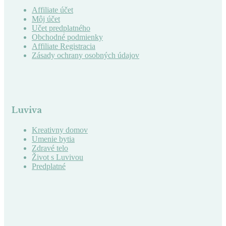
Affiliate účet
Môj účet
Učet predplatného
Obchodné podmienky
Affiliate Registracia
Zásady ochrany osobných údajov
Luviva
Kreativny domov
Umenie bytia
Zdravé telo
Život s Luvivou
Predplatné