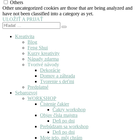
Others
Other uncategorized cookies are those that are being analyzed and
have not been classified into a category as yet.
ULOŽIŤ A PRIJAŤ
Kreativita
Blog
Feng Shui
Kurzy kreativity
Nápady zdarma
Tvorivé návody
Dekorácie
Domov a záhrada
Tvorenie s deťmi
Predplatné
Sebarozvoj
WORKSHOP
Čistenie čakier
Čakry workshop
Objav čísla majstra
Deň po dni
Prebúdzam sa workshop
Deň po dni
Moje telo, môj chrám