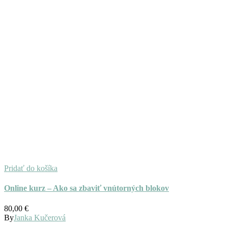
Pridať do košíka
Online kurz – Ako sa zbaviť vnútorných blokov
80,00
€
By
Janka Kučerová