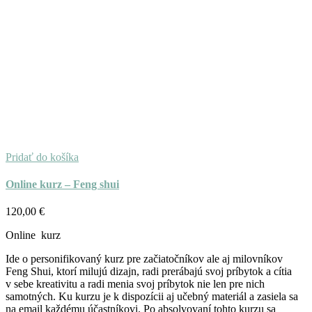
Pridať do košíka
Online kurz – Feng shui
120,00
€
Online kurz
Ide o personifikovaný kurz pre začiatočníkov ale aj milovníkov
Feng Shui, ktorí milujú dizajn, radi prerábajú svoj príbytok a cítia
v sebe kreativitu a radi menia svoj príbytok nie len pre nich
samotných. Ku kurzu je k dispozícii aj učebný materiál a zasiela sa
na email každému účastníkovi. Po absolvovaní tohto kurzu sa