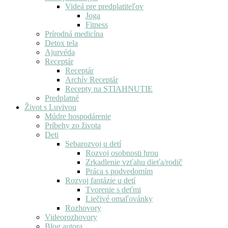
Videá pre predplatiteľov
Joga
Fitness
Prírodná medicína
Detox tela
Ajurvéda
Receptár
Receptár
Archív Receptár
Recepty na STIAHNUTIE
Predplatné
Život s Luvivou
Múdre hospodárenie
Príbehy zo života
Deti
Sebarozvoj u detí
Rozvoj osobnosti hrou
Zrkadlenie vzťahu dieťa/rodič
Práca s podvedomím
Rozvoj fantázie u detí
Tvorenie s deťmi
Liečivé omaľovánky
Rozhovory
Videorozhovory
Blog autora