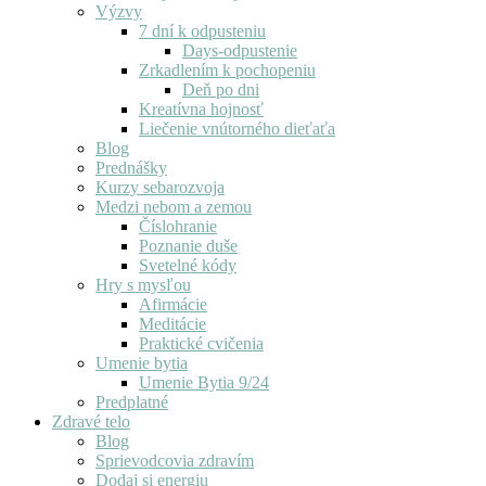
Výzvy
7 dní k odpusteniu
Days-odpustenie
Zrkadlením k pochopeniu
Deň po dni
Kreatívna hojnosť
Liečenie vnútorného dieťaťa
Blog
Prednášky
Kurzy sebarozvoja
Medzi nebom a zemou
Číslohranie
Poznanie duše
Svetelné kódy
Hry s mysľou
Afirmácie
Meditácie
Praktické cvičenia
Umenie bytia
Umenie Bytia 9/24
Predplatné
Zdravé telo
Blog
Sprievodcovia zdravím
Dodaj si energiu