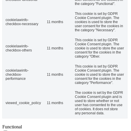
the category "Functional".
This cookie is set by GDPR
Cookie Consent plugin. The
cookielawinfo-
11 months
cookies is used to store the
checkbox-necessary
user consent for the cookies in
the category "Necessary".
This cookie is set by GDPR
Cookie Consent plugin. The
cookielawinfo-
11 months
cookie is used to store the user
checkbox-others
consent for the cookies in the
category "Other.
This cookie is set by GDPR
cookielawinfo-
Cookie Consent plugin. The
checkbox-
11 months
cookie is used to store the user
performance
consent for the cookies in the
category "Performance".
The cookie is set by the GDPR
Cookie Consent plugin and is
used to store whether or not
viewed_cookie_policy
11 months
user has consented to the use
of cookies. It does not store
any personal data.
Functional