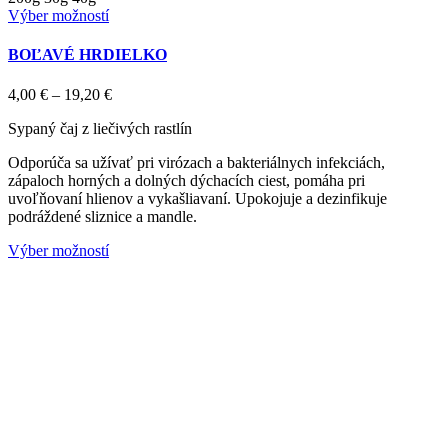
Tento
Výber možností
produkt
má
BOĽAVÉ HRDIELKO
viacero
variantov.
Price
4,00
€
–
19,20
€
Možnosti
range:
si
Sypaný čaj z liečivých rastlín
4,00 €
môžete
through
vybrať
Odporúča sa užívať pri virózach a bakteriálnych infekciách,
19,20 €
na
zápaloch horných a dolných dýchacích ciest, pomáha pri
stránke
uvoľňovaní hlienov a vykašliavaní. Upokojuje a dezinfikuje
produktu.
podráždené sliznice a mandle.
Tento
Výber možností
produkt
má
viacero
variantov.
Možnosti
si
môžete
vybrať
na
stránke
produktu.