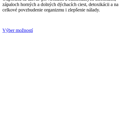
na
zápaloch horných a dolných dýchacích ciest, detoxikácii a na
stránke
celkové povzbudenie organizmu i zlepšenie nálady.
produktu.
Tento
Výber možností
produkt
má
viacero
variantov.
Možnosti
si
môžete
vybrať
na
stránke
produktu.