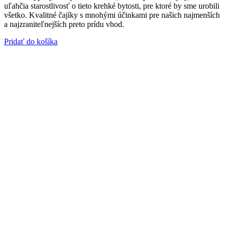
uľahčia starostlivosť o tieto krehké bytosti, pre ktoré by sme urobili
všetko. Kvalitné čajíky s mnohými účinkami pre našich najmenších
a najzraniteľnejších preto prídu vhod.
Pridať do košíka