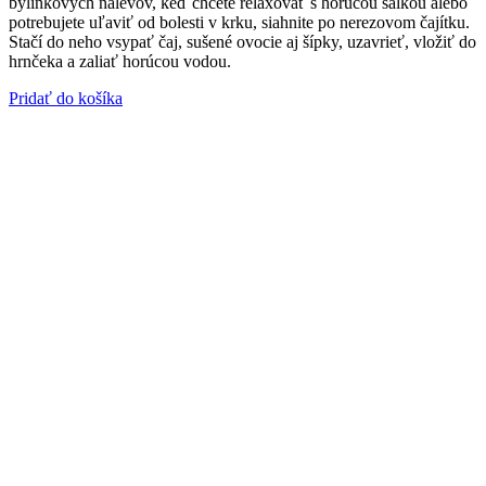
bylinkových nálevov, keď chcete relaxovať s horúcou šálkou alebo
potrebujete uľaviť od bolesti v krku, siahnite po nerezovom čajítku.
Stačí do neho vsypať čaj, sušené ovocie aj šípky, uzavrieť, vložiť do
hrnčeka a zaliať horúcou vodou.
Pridať do košíka