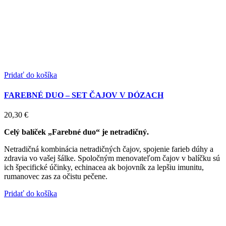
Pridať do košíka
FAREBNÉ DUO – SET ČAJOV V DÓZACH
20,30
€
Celý balíček „Farebné duo“ je netradičný.
Netradičná kombinácia netradičných čajov, spojenie farieb dúhy a
zdravia vo vašej šálke. Spoločným menovateľom čajov v balíčku sú
ich špecifické účinky, echinacea ak bojovník za lepšiu imunitu,
rumanovec zas za očistu pečene.
Pridať do košíka