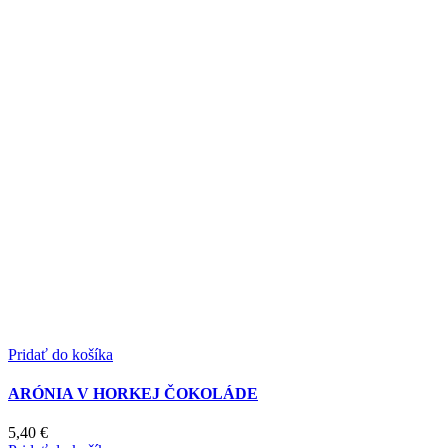
vybrať
na
stránke
produktu.
Pridať do košíka
ARÓNIA V HORKEJ ČOKOLÁDE
5,40
€