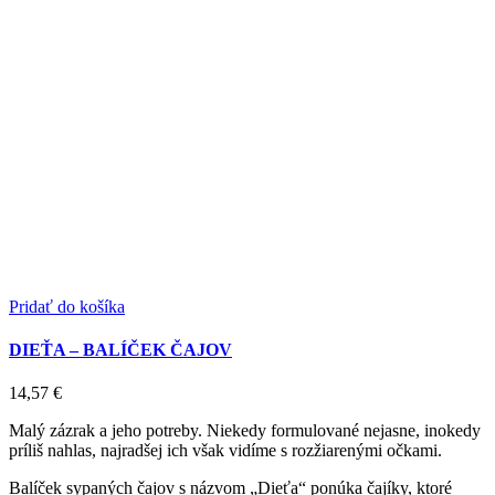
Pridať do košíka
DIEŤA – BALÍČEK ČAJOV
14,57
€
Malý zázrak a jeho potreby. Niekedy formulované nejasne, inokedy
príliš nahlas, najradšej ich však vidíme s rozžiarenými očkami.
Balíček sypaných čajov s názvom „Dieťa“ ponúka čajíky, ktoré