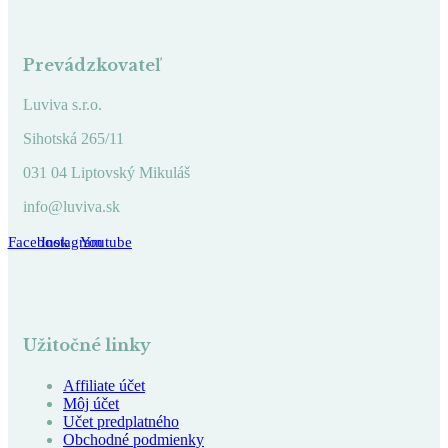
môžete
vybrať
na
stránke
Prevádzkovateľ
produktu.
Luviva s.r.o.
Sihotská 265/11
031 04 Liptovský Mikuláš
info@luviva.sk
Facebook
Instagram
Youtube
Užitočné linky
Affiliate účet
Môj účet
Učet predplatného
Obchodné podmienky