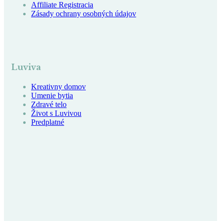
Affiliate Registracia
Zásady ochrany osobných údajov
Luviva
Kreativny domov
Umenie bytia
Zdravé telo
Život s Luvivou
Predplatné