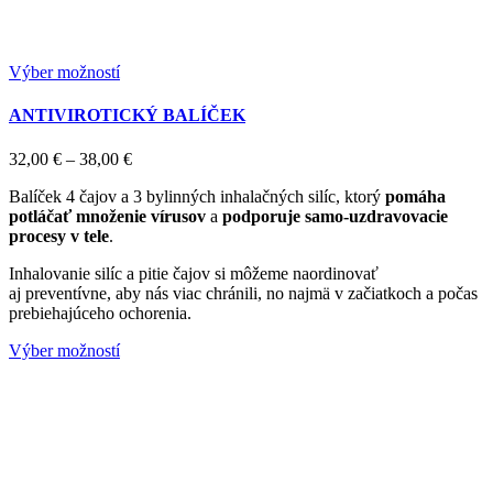
Tento
Výber možností
produkt
má
ANTIVIROTICKÝ BALÍČEK
viacero
variantov.
Price
32,00
€
–
38,00
€
Možnosti
range:
si
Balíček 4 čajov a 3 bylinných inhalačných silíc, ktorý
pomáha
32,00 €
môžete
potláčať množenie vírusov
a
podporuje samo-uzdravovacie
through
vybrať
procesy v tele
.
38,00 €
na
stránke
Inhalovanie silíc a pitie čajov si môžeme naordinovať
produktu.
aj preventívne, aby nás viac chránili, no najmä v začiatkoch a počas
prebiehajúceho ochorenia.
Tento
Výber možností
produkt
má
viacero
variantov.
Možnosti
si
môžete