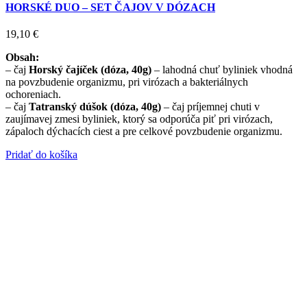
HORSKÉ DUO – SET ČAJOV V DÓZACH
19,10
€
Obsah:
– čaj
Horský čajíček (dóza, 40g)
– lahodná chuť byliniek vhodná
na povzbudenie organizmu, pri virózach a bakteriálnych
ochoreniach.
– čaj
Tatranský dúšok (dóza, 40g)
– čaj príjemnej chuti v
zaujímavej zmesi byliniek, ktorý sa odporúča piť pri virózach,
zápaloch dýchacích ciest a pre celkové povzbudenie organizmu.
Pridať do košíka