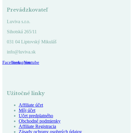
Prevádzkovateľ
Luviva s.r.o.
Sihotská 265/11
031 04 Liptovský Mikuláš
info@luviva.sk
Facebook
Instagram
Youtube
Užitočné linky
Affiliate účet
Môj účet
Učet predplatného
Obchodné podmienky
Affiliate Registracia
Zásady ochrany osobných údajov