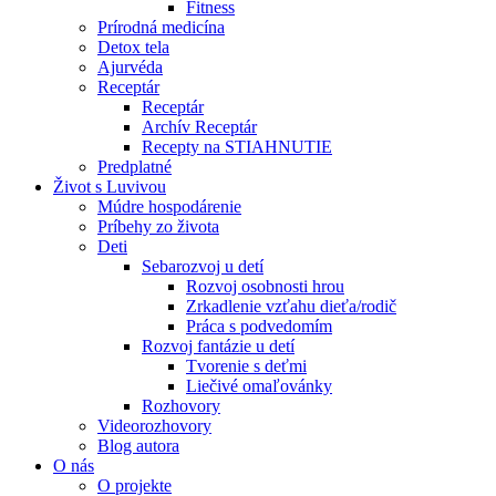
Fitness
Prírodná medicína
Detox tela
Ajurvéda
Receptár
Receptár
Archív Receptár
Recepty na STIAHNUTIE
Predplatné
Život s Luvivou
Múdre hospodárenie
Príbehy zo života
Deti
Sebarozvoj u detí
Rozvoj osobnosti hrou
Zrkadlenie vzťahu dieťa/rodič
Práca s podvedomím
Rozvoj fantázie u detí
Tvorenie s deťmi
Liečivé omaľovánky
Rozhovory
Videorozhovory
Blog autora
O nás
O projekte