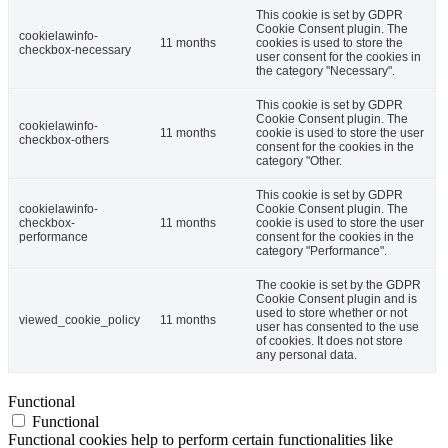
This cookie is set by GDPR
Cookie Consent plugin. The
cookielawinfo-
11 months
cookies is used to store the
checkbox-necessary
user consent for the cookies in
the category "Necessary".
This cookie is set by GDPR
Cookie Consent plugin. The
cookielawinfo-
11 months
cookie is used to store the user
checkbox-others
consent for the cookies in the
category "Other.
This cookie is set by GDPR
cookielawinfo-
Cookie Consent plugin. The
checkbox-
11 months
cookie is used to store the user
performance
consent for the cookies in the
category "Performance".
The cookie is set by the GDPR
Cookie Consent plugin and is
used to store whether or not
viewed_cookie_policy
11 months
user has consented to the use
of cookies. It does not store
any personal data.
Functional
Functional
Functional cookies help to perform certain functionalities like