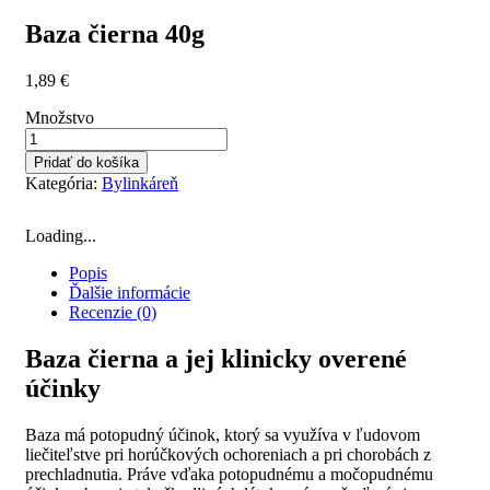
Baza čierna 40g
1,89
€
Množstvo
Pridať do košíka
Kategória:
Bylinkáreň
Loading...
Popis
Ďalšie informácie
Recenzie (0)
Baza čierna a jej klinicky overené
účinky
Baza má potopudný účinok, ktorý sa využíva v ľudovom
liečiteľstve pri horúčkových ochoreniach a pri chorobách z
prechladnutia. Práve vďaka potopudnému a močopudnému