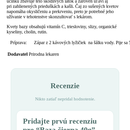
účinku zbavuje telo škodlivých látok a zároveň uľaví aj
pri zahlienených prieduškách a kašli. Čaj zo sušených kvetov
napomáha okysličeniu a prekrveniu, preto je potrebné jeho
užívanie v tehotenstve skonzultovať s lekárom.
Kvety bazy obsahujú vitamín C, triesloviny, slizy, organické
kyseliny, cholin, rutin.
Príprava:
Zápar z 2 kávových lyžičiek na šálku vody. Pije sa 
Dodavatel
Prirodna lekaren
Recenzie
Nikto zatiaľ nepridal hodnotenie.
Pridajte prvú recenziu
pre “Baza čierna 40g”