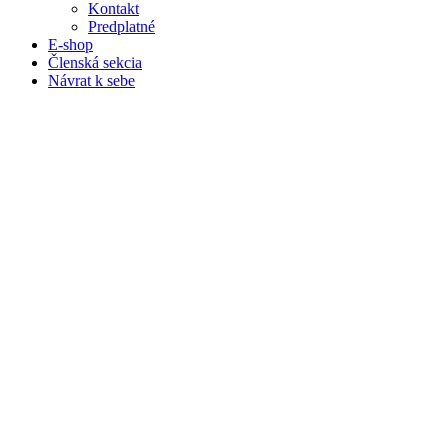
Kontakt
Predplatné
E-shop
Členská sekcia
Návrat k sebe