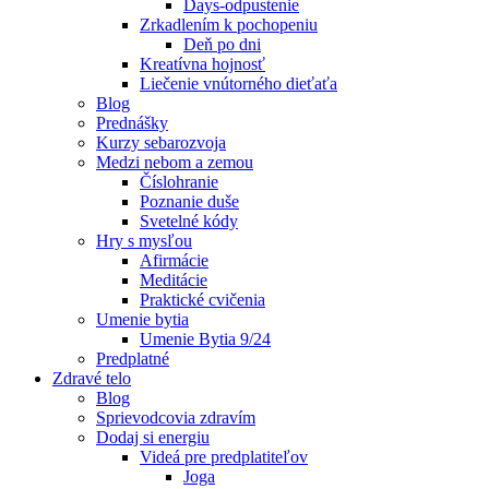
Days-odpustenie
Zrkadlením k pochopeniu
Deň po dni
Kreatívna hojnosť
Liečenie vnútorného dieťaťa
Blog
Prednášky
Kurzy sebarozvoja
Medzi nebom a zemou
Číslohranie
Poznanie duše
Svetelné kódy
Hry s mysľou
Afirmácie
Meditácie
Praktické cvičenia
Umenie bytia
Umenie Bytia 9/24
Predplatné
Zdravé telo
Blog
Sprievodcovia zdravím
Dodaj si energiu
Videá pre predplatiteľov
Joga