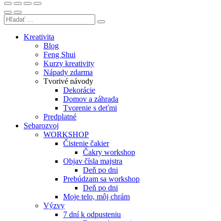
Kreativita
Blog
Feng Shui
Kurzy kreativity
Nápady zdarma
Tvorivé návody
Dekorácie
Domov a záhrada
Tvorenie s deťmi
Predplatné
Sebarozvoj
WORKSHOP
Čistenie čakier
Čakry workshop
Objav čísla majstra
Deň po dni
Prebúdzam sa workshop
Deň po dni
Moje telo, môj chrám
Výzvy
7 dní k odpusteniu