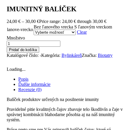
IMUNITNÝ BALÍČEK
24,00
€
–
30,00
€
Price range: 24,00 € through 30,00 €
Bez ľanového vrecka
S ľanovým vreckom
lanove-vrecko
Clear
Množstvo
Pridať do košíka
Katalógové číslo:
-
Kategória:
Bylinkáreň
Značka:
Biotatry
Loading...
Popis
Ďalšie informácie
Recenzie (0)
Balíček produktov určených na posilnenie imunity
Pravidelné pitie kvalitných čajov zbavuje telo škodlivín a čaje v
správnej kombinácii blahodarne pôsobia aj na náš imunitný
systém.
Práve preto sme pre Vás pripravili balíček čajov, ktoré sú