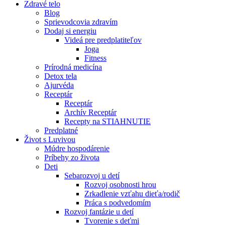
Zdravé telo
Blog
Sprievodcovia zdravím
Dodaj si energiu
Videá pre predplatiteľov
Joga
Fitness
Prírodná medicína
Detox tela
Ajurvéda
Receptár
Receptár
Archív Receptár
Recepty na STIAHNUTIE
Predplatné
Život s Luvivou
Múdre hospodárenie
Príbehy zo života
Deti
Sebarozvoj u detí
Rozvoj osobnosti hrou
Zrkadlenie vzťahu dieťa/rodič
Práca s podvedomím
Rozvoj fantázie u detí
Tvorenie s deťmi