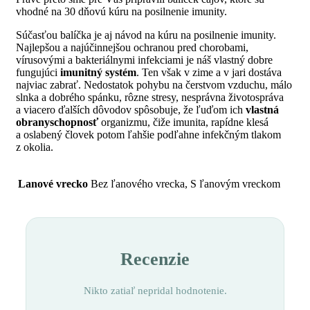
vhodné na 30 dňovú kúru na posilnenie imunity.
Súčasťou balíčka je aj návod na kúru na posilnenie imunity.
Najlepšou a najúčinnejšou ochranou pred chorobami,
vírusovými a bakteriálnymi infekciami je náš vlastný dobre
fungujúci
imunitný systém
. Ten však v zime a v jari dostáva
najviac zabrať. Nedostatok pohybu na čerstvom vzduchu, málo
slnka a dobrého spánku, rôzne stresy, nesprávna životospráva
a viacero ďalších dôvodov spôsobuje, že ľuďom ich
vlastná
obranyschopnosť
organizmu, čiže imunita, rapídne klesá
a oslabený človek potom ľahšie podľahne infekčným tlakom
z okolia.
Lanové vrecko
Bez ľanového vrecka, S ľanovým vreckom
Recenzie
Nikto zatiaľ nepridal hodnotenie.