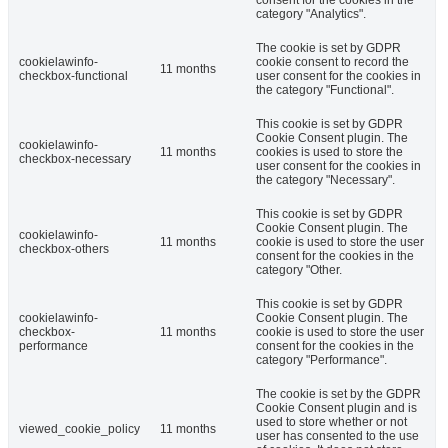
consent for the cookies in the
category "Analytics".
The cookie is set by GDPR
cookielawinfo-
cookie consent to record the
11 months
checkbox-functional
user consent for the cookies in
the category "Functional".
This cookie is set by GDPR
Cookie Consent plugin. The
cookielawinfo-
11 months
cookies is used to store the
checkbox-necessary
user consent for the cookies in
the category "Necessary".
This cookie is set by GDPR
Cookie Consent plugin. The
cookielawinfo-
11 months
cookie is used to store the user
checkbox-others
consent for the cookies in the
category "Other.
This cookie is set by GDPR
cookielawinfo-
Cookie Consent plugin. The
checkbox-
11 months
cookie is used to store the user
performance
consent for the cookies in the
category "Performance".
The cookie is set by the GDPR
Cookie Consent plugin and is
used to store whether or not
viewed_cookie_policy
11 months
user has consented to the use