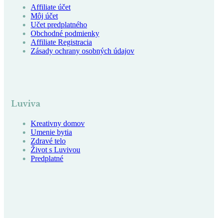
Affiliate účet
Môj účet
Učet predplatného
Obchodné podmienky
Affiliate Registracia
Zásady ochrany osobných údajov
Luviva
Kreativny domov
Umenie bytia
Zdravé telo
Život s Luvivou
Predplatné