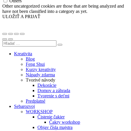
Others
Other uncategorized cookies are those that are being analyzed and
have not been classified into a category as yet.
ULOŽIŤ A PRIJAŤ
Kreativita
Blog
Feng Shui
Kurzy kreativity
Nápady zdarma
Tvorivé návody
Dekorácie
Domov a záhrada
Tvorenie s deťmi
Predplatné
Sebarozvoj
WORKSHOP
Čistenie čakier
Čakry workshop
Objav čísla majstra