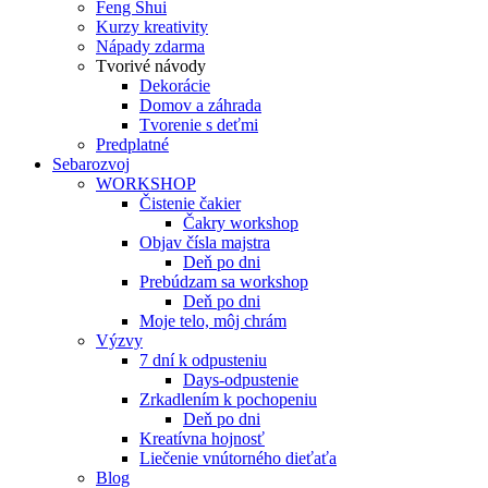
Feng Shui
Kurzy kreativity
Nápady zdarma
Tvorivé návody
Dekorácie
Domov a záhrada
Tvorenie s deťmi
Predplatné
Sebarozvoj
WORKSHOP
Čistenie čakier
Čakry workshop
Objav čísla majstra
Deň po dni
Prebúdzam sa workshop
Deň po dni
Moje telo, môj chrám
Výzvy
7 dní k odpusteniu
Days-odpustenie
Zrkadlením k pochopeniu
Deň po dni
Kreatívna hojnosť
Liečenie vnútorného dieťaťa
Blog