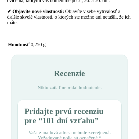
cvičenia, ktorými vás odmeníme po 5., 20. a 50. dni.
✔ Objavíte nové vlastnosti:
Objavíte v sebe vytrvalosť a
ďalšie skvelé vlastnosti, o ktorých ste možno ani netušili, že ich
máte.
Hmotnosť
0,250 g
Recenzie
Nikto zatiaľ nepridal hodnotenie.
Pridajte prvú recenziu
pre “101 dní vzťahu”
Vaša e-mailová adresa nebude zverejnená.
Vyžadované polia sú označené
*