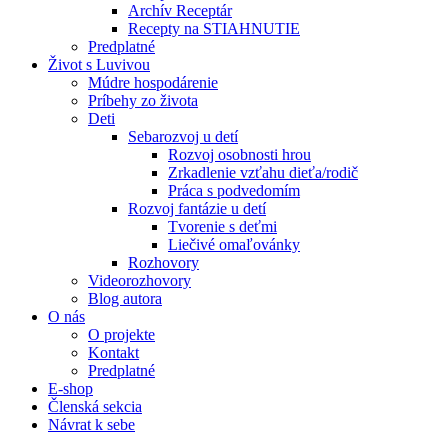
Archív Receptár
Recepty na STIAHNUTIE
Predplatné
Život s Luvivou
Múdre hospodárenie
Príbehy zo života
Deti
Sebarozvoj u detí
Rozvoj osobnosti hrou
Zrkadlenie vzťahu dieťa/rodič
Práca s podvedomím
Rozvoj fantázie u detí
Tvorenie s deťmi
Liečivé omaľovánky
Rozhovory
Videorozhovory
Blog autora
O nás
O projekte
Kontakt
Predplatné
E-shop
Členská sekcia
Návrat k sebe