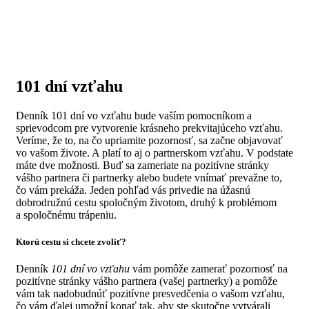
101 dní vzťahu
Denník 101 dní vo vzťahu bude vaším pomocníkom a
sprievodcom pre vytvorenie krásneho prekvitajúceho vzťahu.
Veríme, že to, na čo upriamite pozornosť, sa začne objavovať
vo vašom živote. A platí to aj o partnerskom vzťahu. V podstate
máte dve možnosti. Buď sa zameriate na pozitívne stránky
vášho partnera či partnerky alebo budete vnímať prevažne to,
čo vám prekáža. Jeden pohľad vás privedie na úžasnú
dobrodružnú cestu spoločným životom, druhý k problémom
a spoločnému trápeniu.
Ktorú cestu si chcete zvoliť?
Denník
101 dní vo vzťahu
vám pomôže zamerať pozornosť na
pozitívne stránky vášho partnera (vašej partnerky) a pomôže
vám tak nadobudnúť pozitívne presvedčenia o vašom vzťahu,
čo vám ďalej umožní konať tak, aby ste skutočne vytvárali