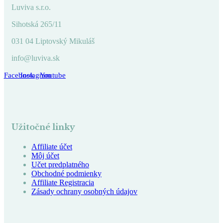
Luviva s.r.o.
Sihotská 265/11
031 04 Liptovský Mikuláš
info@luviva.sk
Facebook
Instagram
Youtube
Užitočné linky
Affiliate účet
Môj účet
Učet predplatného
Obchodné podmienky
Affiliate Registracia
Zásady ochrany osobných údajov