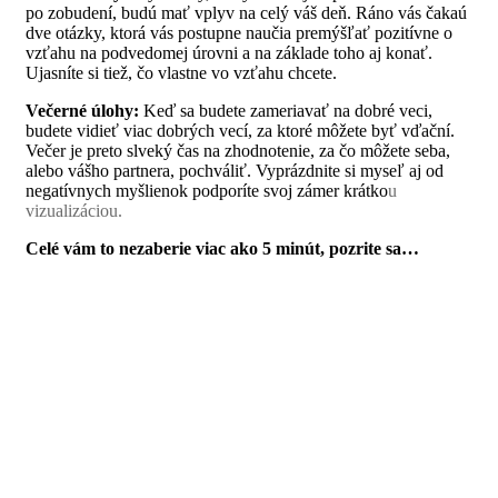
po zobudení, budú mať vplyv na celý váš deň. Ráno vás čakaú
dve otázky, ktorá vás postupne naučia premýšľať pozitívne o
vzťahu na podvedomej úrovni a na základe toho aj konať.
Ujasníte si tiež, čo vlastne vo vzťahu chcete.
Večerné úlohy:
Keď sa budete zameriavať na dobré veci,
budete vidieť viac dobrých vecí, za ktoré môžete byť vďační.
Večer je preto slveký čas na zhodnotenie, za čo môžete seba,
alebo vášho partnera, pochváliť. Vyprázdnite si myseľ aj od
negatívnych myšlienok podporíte svoj zámer krátko
u
vizualizáciou.
Celé vám to nezaberie viac ako 5 minút, pozrite sa…