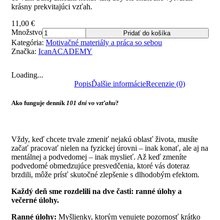
krásny prekvitajúci vzťah.
11,00
€
Množstvo
Pridať do košíka
Kategória:
Motivačné materiály a práca so sebou
Značka:
IcanACADEMY
Loading...
Popis
Ďalšie informácie
Recenzie (0)
Ako funguje denník
101 dní vo vzťahu
?
Vždy, keď chcete trvale zmeniť nejakú oblasť života, musíte
začať pracovať nielen na fyzickej úrovni – inak konať, ale aj na
mentálnej a podvedomej – inak myslieť. Až keď zmeníte
podvedomé obmedzujúce presvedčenia, ktoré vás doteraz
brzdili, môže prísť skutočné zlepšenie s dlhodobým efektom.
Každý deň sme rozdelili na dve časti: ranné úlohy a
večerné úlohy.
Ranné úlohy:
Myšlienky, ktorým venujete pozornosť krátko