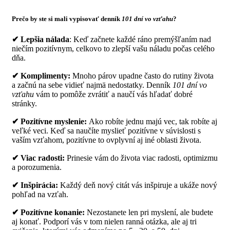
Prečo by ste si mali vypisovať denník
101 dní vo vzťahu
?
✔ Lepšia nálada
: Keď začnete každé ráno premýšľaním nad
niečím pozitívnym, celkovo to zlepší vašu náladu počas celého
dňa.
✔ Komplimenty:
Mnoho párov upadne často do rutiny života
a začnú na sebe vidieť najmä nedostatky. Denník
101 dní vo
vzťahu
vám to pomôže zvrátiť a naučí vás hľadať dobré
stránky.
✔ Pozitívne myslenie:
Ako robíte jednu majú vec, tak robíte aj
veľké veci. Keď sa naučíte myslieť pozitívne v súvislosti s
vaším vzťahom, pozitívne to ovplyvní aj iné oblasti života.
✔ Viac radosti:
Prinesie vám do života viac radosti, optimizmu
a porozumenia.
✔ Inšpirácia:
Každý deň nový citát vás inšpiruje a ukáže nový
pohľad na vzťah.
✔ Pozitívne konanie:
Nezostanete len pri myslení, ale budete
aj konať. Podporí vás v tom nielen ranná otázka, ale aj tri