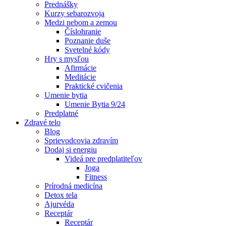
Prednášky
Kurzy sebarozvoja
Medzi nebom a zemou
Číslohranie
Poznanie duše
Svetelné kódy
Hry s mysľou
Afirmácie
Meditácie
Praktické cvičenia
Umenie bytia
Umenie Bytia 9/24
Predplatné
Zdravé telo
Blog
Sprievodcovia zdravím
Dodaj si energiu
Videá pre predplatiteľov
Joga
Fitness
Prírodná medicína
Detox tela
Ajurvéda
Receptár
Receptár