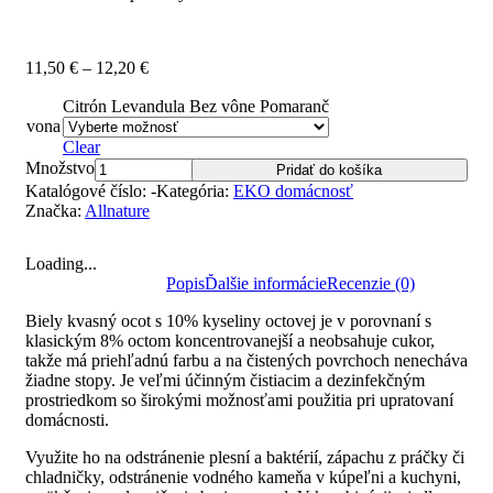
Price
11,50
€
–
12,20
€
range:
Citrón
Levandula
11,50 €
Bez vône
Pomaranč
vona
through
12,20 €
Clear
Množstvo
Pridať do košíka
Katalógové číslo:
-
Kategória:
EKO domácnosť
Značka:
Allnature
Loading...
Popis
Ďalšie informácie
Recenzie (0)
Biely kvasný ocot s 10% kyseliny octovej je v porovnaní s
klasickým 8% octom koncentrovanejší a neobsahuje cukor,
takže má priehľadnú farbu a na čistených povrchoch nenecháva
žiadne stopy. Je veľmi účinným čistiacim a dezinfekčným
prostriedkom so širokými možnosťami použitia pri upratovaní
domácnosti.
Využite ho na odstránenie plesní a baktérií, zápachu z práčky či
chladničky, odstránenie vodného kameňa v kúpeľni a kuchyni,