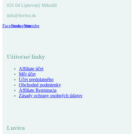
031 04 Liptovský Mikuláš
info@luviva.sk
Facebook
Instagram
Youtube
Užitočné linky
Affiliate účet
Môj účet
Učet predplatného
Obchodné podmienky
Affiliate Registracia
Zásady ochrany osobných údajov
Luviva