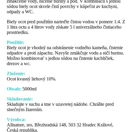
zmäkčenie vody, ničenie buriny a pod. V kombinácii s jedlou
sódou biely ocot skvele čistí povrchy v kúpeľni av kuchyni,
odpady a WC.
Biely ocot pred použitím narieďte čistou vodou v pomere 1:4. Z
1 litra octu a 4 litrov vody získate 5 l univerzálneho čistiaceho
prostriedku.
Použitie:
Biely ocot je vhodný na odstránenie vodného kameňa, čistenie
odpadov a proti zápachu. Navyše zmäkčuje vodu a ničí burinu.
Možno kombinovať s jedlou sódou na čistenie kachličiek,
drezov a wc.
Zloženie:
Ocot kvasný liehový 10%.
Obsah:
5000ml
Skladovanie:
Skladujte v suchu a tme v uzavretej nádobe. Chráňte pred
slnečným žiarením.
Výrobca:
Allnature, sro, Březhradská 148, 503 32 Hradec Králové,
Česká republika.