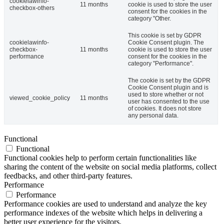
cookielawinfo-
11 months
cookie is used to store the user
checkbox-others
consent for the cookies in the
category "Other.
This cookie is set by GDPR
cookielawinfo-
Cookie Consent plugin. The
checkbox-
11 months
cookie is used to store the user
performance
consent for the cookies in the
category "Performance".
The cookie is set by the GDPR
Cookie Consent plugin and is
used to store whether or not
viewed_cookie_policy
11 months
user has consented to the use
of cookies. It does not store
any personal data.
Functional
Functional
Functional cookies help to perform certain functionalities like
sharing the content of the website on social media platforms, collect
feedbacks, and other third-party features.
Performance
Performance
Performance cookies are used to understand and analyze the key
performance indexes of the website which helps in delivering a
better user experience for the visitors.