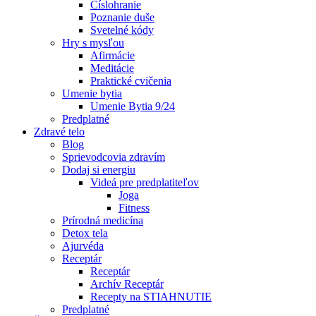
Číslohranie
Poznanie duše
Svetelné kódy
Hry s mysľou
Afirmácie
Meditácie
Praktické cvičenia
Umenie bytia
Umenie Bytia 9/24
Predplatné
Zdravé telo
Blog
Sprievodcovia zdravím
Dodaj si energiu
Videá pre predplatiteľov
Joga
Fitness
Prírodná medicína
Detox tela
Ajurvéda
Receptár
Receptár
Archív Receptár
Recepty na STIAHNUTIE
Predplatné