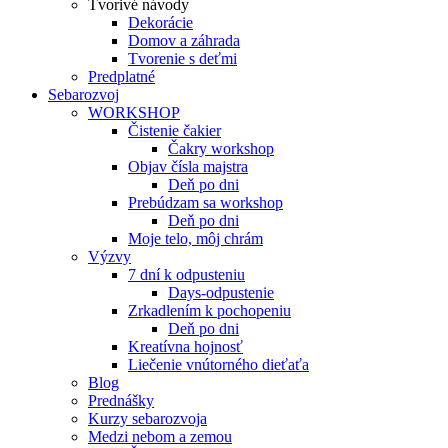
Tvorivé návody
Dekorácie
Domov a záhrada
Tvorenie s deťmi
Predplatné
Sebarozvoj
WORKSHOP
Čistenie čakier
Čakry workshop
Objav čísla majstra
Deň po dni
Prebúdzam sa workshop
Deň po dni
Moje telo, môj chrám
Výzvy
7 dní k odpusteniu
Days-odpustenie
Zrkadlením k pochopeniu
Deň po dni
Kreatívna hojnosť
Liečenie vnútorného dieťaťa
Blog
Prednášky
Kurzy sebarozvoja
Medzi nebom a zemou