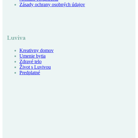
Zásady ochrany osobných údajov
Luviva
Kreativny domov
Umenie bytia
Zdravé telo
Život s Luvivou
Predplatné