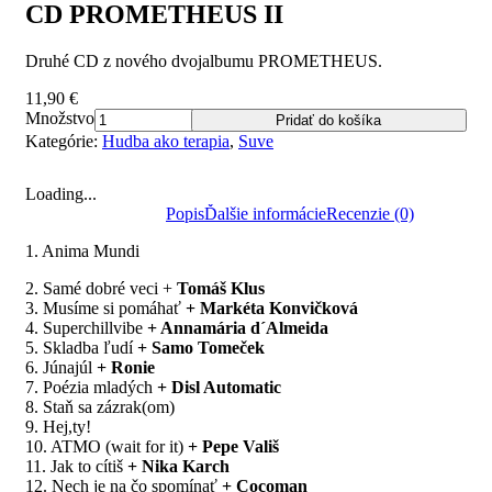
CD PROMETHEUS II
Druhé CD z nového dvojalbumu PROMETHEUS.
11,90
€
Množstvo
Pridať do košíka
Kategórie:
Hudba ako terapia
,
Suve
Loading...
Popis
Ďalšie informácie
Recenzie (0)
1. Anima Mundi
2. Samé dobré veci +
Tomáš Klus
3. Musíme si pomáhať
+ Markéta Konvičková
4. Superchillvibe
+ Annamária d´Almeida
5. Skladba ľudí
+ Samo Tomeček
6. Júnajúl
+ Ronie
7. Poézia mladých
+ Disl Automatic
8. Staň sa zázrak(om)
9. Hej,ty!
10. ATMO (wait for it)
+ Pepe Vališ
11. Jak to cítiš
+ Nika Karch
12. Nech je na čo spomínať
+ Cocoman