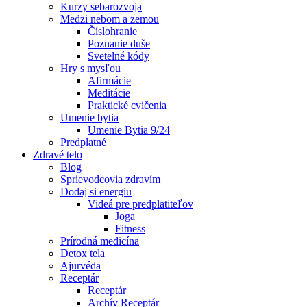
Kurzy sebarozvoja
Medzi nebom a zemou
Číslohranie
Poznanie duše
Svetelné kódy
Hry s mysľou
Afirmácie
Meditácie
Praktické cvičenia
Umenie bytia
Umenie Bytia 9/24
Predplatné
Zdravé telo
Blog
Sprievodcovia zdravím
Dodaj si energiu
Videá pre predplatiteľov
Joga
Fitness
Prírodná medicína
Detox tela
Ajurvéda
Receptár
Receptár
Archív Receptár