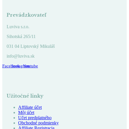
Prevádzkovateľ
Luviva s.r.o.
Sihotská 265/11
031 04 Liptovský Mikuláš
info@luviva.sk
Facebook
Instagram
Youtube
Užitočné linky
Affiliate účet
Môj účet
Učet predplatného
Obchodné podmienky
Affiliate Registracia