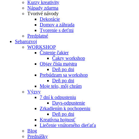
Kurzy kreativity
Nápady zdarma
Tvorivé návody
Dekorácie
Domov a záhrada
Tvorenie s deťmi
Predplatné
Sebarozvoj
WORKSHOP
Čistenie čakier
Čakry workshop
Objav čísla majstra
Deň po dni
Prebúdzam sa workshop
Deň po dni
Moje telo, môj chrám
Výzvy
7 dní k odpusteniu
Days-odpustenie
Zrkadlením k pochopeniu
Deň po dni
Kreatívna hojnosť
Liečenie vnútorného dieťaťa
Blog
Prednášky