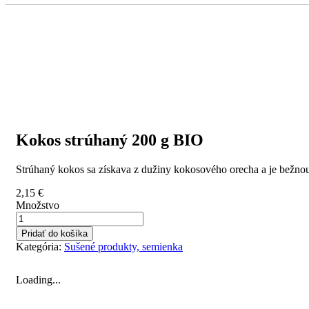
Kokos strúhaný 200 g BIO
Strúhaný kokos sa získava z dužiny kokosového orecha a je bežn
2,15
€
Množstvo
Pridať do košíka
Kategória:
Sušené produkty, semienka
Loading...