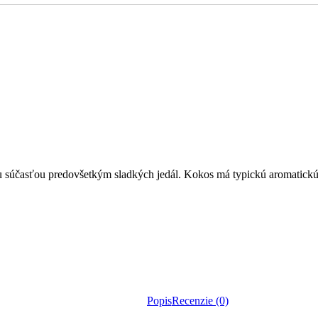
ou súčasťou predovšetkým sladkých jedál. Kokos má typickú aromatic
Popis
Recenzie (0)