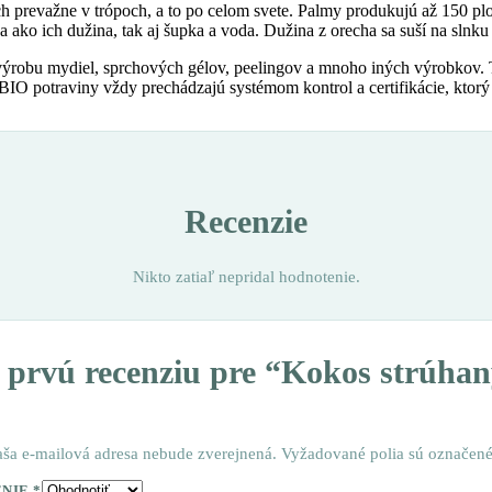
 prevažne v trópoch, a to po celom svete. Palmy produkujú až 150 plo
 ako ich dužina, tak aj šupka a voda. Dužina z orecha sa suší na slnku
ýrobu mydiel, sprchových gélov, peelingov a mnoho iných výrobkov. T
O potraviny vždy prechádzajú systémom kontrol a certifikácie, ktorý 
Recenzie
Nikto zatiaľ nepridal hodnotenie.
e prvú recenziu pre “Kokos strúhan
aša e-mailová adresa nebude zverejnená.
Vyžadované polia sú označen
ENIE
*