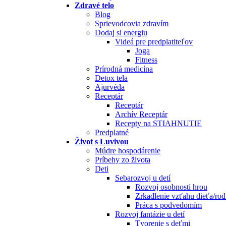
Zdravé telo
Blog
Sprievodcovia zdravím
Dodaj si energiu
Videá pre predplatiteľov
Joga
Fitness
Prírodná medicína
Detox tela
Ajurvéda
Receptár
Receptár
Archív Receptár
Recepty na STIAHNUTIE
Predplatné
Život s Luvivou
Múdre hospodárenie
Príbehy zo života
Deti
Sebarozvoj u detí
Rozvoj osobnosti hrou
Zrkadlenie vzťahu dieťa/rod
Práca s podvedomím
Rozvoj fantázie u detí
Tvorenie s deťmi