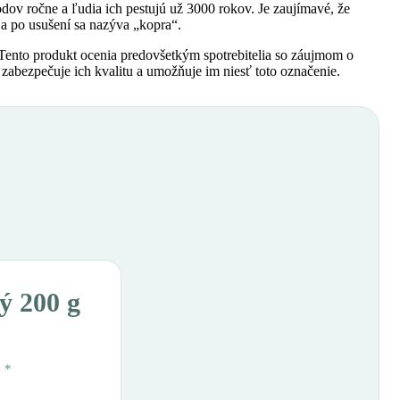
dov ročne a ľudia ich pestujú už 3000 rokov. Je zaujímavé, že
 a po usušení sa nazýva „kopra“.
ento produkt ocenia predovšetkým spotrebitelia so záujmom o
zabezpečuje ich kvalitu a umožňuje im niesť toto označenie.
ý 200 g
é
*