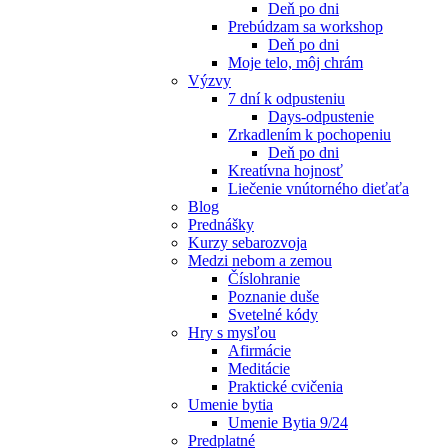
Deň po dni
Prebúdzam sa workshop
Deň po dni
Moje telo, môj chrám
Výzvy
7 dní k odpusteniu
Days-odpustenie
Zrkadlením k pochopeniu
Deň po dni
Kreatívna hojnosť
Liečenie vnútorného dieťaťa
Blog
Prednášky
Kurzy sebarozvoja
Medzi nebom a zemou
Číslohranie
Poznanie duše
Svetelné kódy
Hry s mysľou
Afirmácie
Meditácie
Praktické cvičenia
Umenie bytia
Umenie Bytia 9/24
Predplatné