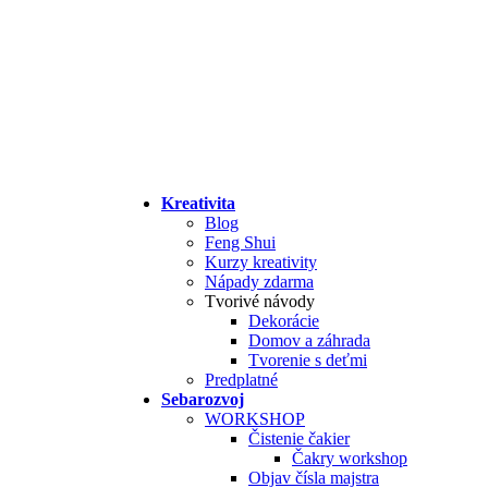
Kreativita
Blog
Feng Shui
Kurzy kreativity
Nápady zdarma
Tvorivé návody
Dekorácie
Domov a záhrada
Tvorenie s deťmi
Predplatné
Sebarozvoj
WORKSHOP
Čistenie čakier
Čakry workshop
Objav čísla majstra