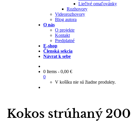
Liečivé omaľovánky
Rozhovory
Videorozhovory
Blog autora
O nás
O projekte
Kontakt
Predplatné
E-shop
Členská sekcia
Návrat k sebe
0 Items
-
0,00
€
0
V košíku nie sú žiadne produkty.
Kokos strúhaný 200