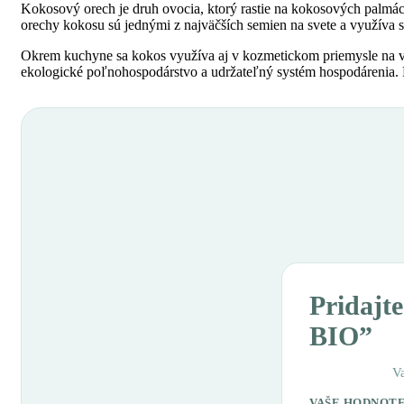
Kokosový orech je druh ovocia, ktorý rastie na kokosových palmách
orechy kokosu sú jednými z najväčších semien na svete a využíva sa
Okrem kuchyne sa kokos využíva aj v kozmetickom priemysle na v
ekologické poľnohospodárstvo a udržateľný systém hospodárenia. BI
Pridajt
BIO”
V
VAŠE HODNOT