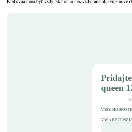
Kráľovná musí byť vždy tak trochu iná, vždy rada objavuje nové ch
Pridajt
queen 1
V
VAŠE HODNOT
VAŠA RECENZI