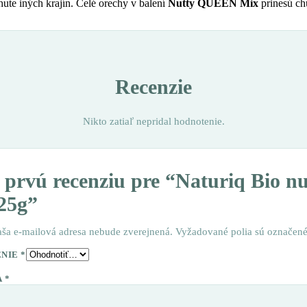
ute iných krajín. Celé orechy v balení
Nutty QUEEN Mix
prinesú ch
Recenzie
Nikto zatiaľ nepridal hodnotenie.
e prvú recenziu pre “Naturiq Bio n
25g”
aša e-mailová adresa nebude zverejnená.
Vyžadované polia sú označen
ENIE
*
A
*