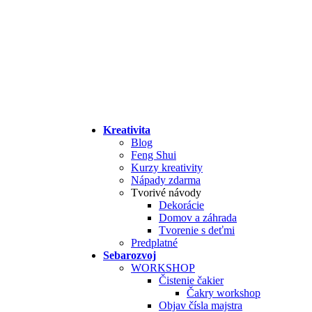
Kreativita
Blog
Feng Shui
Kurzy kreativity
Nápady zdarma
Tvorivé návody
Dekorácie
Domov a záhrada
Tvorenie s deťmi
Predplatné
Sebarozvoj
WORKSHOP
Čistenie čakier
Čakry workshop
Objav čísla majstra