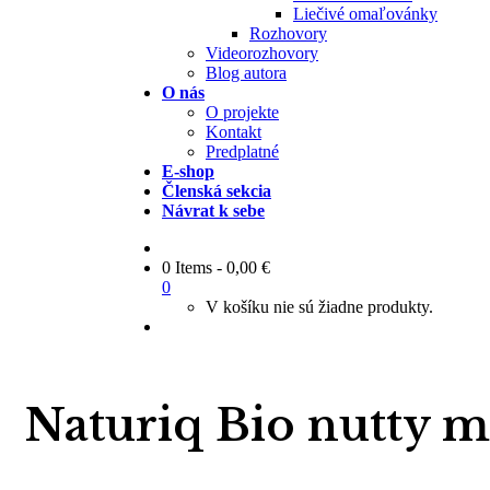
Liečivé omaľovánky
Rozhovory
Videorozhovory
Blog autora
O nás
O projekte
Kontakt
Predplatné
E-shop
Členská sekcia
Návrat k sebe
0 Items
-
0,00
€
0
V košíku nie sú žiadne produkty.
Naturiq Bio nutty m