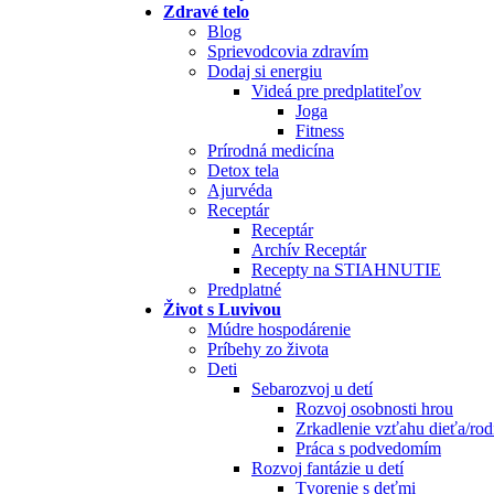
Zdravé telo
Blog
Sprievodcovia zdravím
Dodaj si energiu
Videá pre predplatiteľov
Joga
Fitness
Prírodná medicína
Detox tela
Ajurvéda
Receptár
Receptár
Archív Receptár
Recepty na STIAHNUTIE
Predplatné
Život s Luvivou
Múdre hospodárenie
Príbehy zo života
Deti
Sebarozvoj u detí
Rozvoj osobnosti hrou
Zrkadlenie vzťahu dieťa/rod
Práca s podvedomím
Rozvoj fantázie u detí
Tvorenie s deťmi