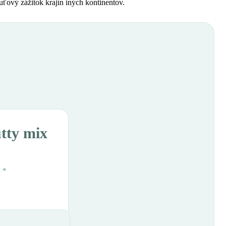
uťový zážitok krajín iných kontinentov.
utty mix
é
*