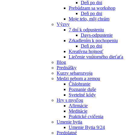
Deň po dni
Prebúdzam sa workshop
Deň po dni
Moje telo, môj chrám
Výzvy
7 dní k odpusteniu
Days-odpustenie
Zrkadlením k pochopeniu
Deň po dni
Kreatívna hojnosť
Liečenie vnútorného dieťaťa
Blog
Prednášky
Kurzy sebarozvoja
Medzi nebom a zemou
Číslohranie
Poznanie duše
Svetelné kódy
Hry s mysľou
Afirmácie
Meditácie
Praktické cvičenia
Umenie bytia
Umenie Bytia 9/24
Predplatné