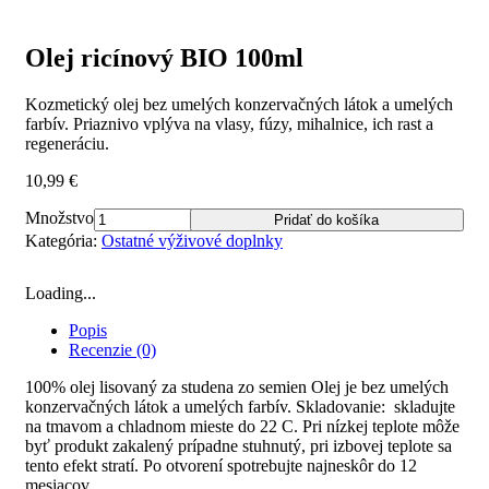
Olej ricínový BIO 100ml
Kozmetický olej bez umelých konzervačných látok a umelých
farbív. Priaznivo vplýva na vlasy, fúzy, mihalnice, ich rast a
regeneráciu.
10,99
€
Množstvo
Pridať do košíka
Kategória:
Ostatné výživové doplnky
Loading...
Popis
Recenzie (0)
100% olej lisovaný za studena zo semien Olej je bez umelých
konzervačných látok a umelých farbív. Skladovanie: skladujte
na tmavom a chladnom mieste do 22 C. Pri nízkej teplote môže
byť produkt zakalený prípadne stuhnutý, pri izbovej teplote sa
tento efekt stratí. Po otvorení spotrebujte najneskôr do 12
mesiacov.