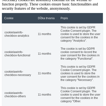
function properly. These cookies ensure basic functionalities and
security features of the website, anonymously.
Cookie
Dĺžka trvania
Popis
This cookie is set by GDPR
Cookie Consent plugin. The
cookielawinfo-
11 months
cookie is used to store the user
checkbox-analytics
consent for the cookies in the
category "Analytics".
The cookie is set by GDPR
cookielawinfo-
cookie consent to record the
11 months
checkbox-functional
user consent for the cookies in
the category "Functional".
This cookie is set by GDPR
Cookie Consent plugin. The
cookielawinfo-
11 months
cookies is used to store the
checkbox-necessary
user consent for the cookies in
the category "Necessary".
This cookie is set by GDPR
Cookie Consent plugin. The
cookielawinfo-
11 months
cookie is used to store the user
checkbox-others
consent for the cookies in the
category "Other.