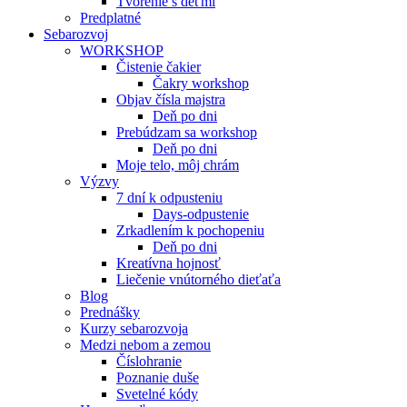
Tvorenie s deťmi
Predplatné
Sebarozvoj
WORKSHOP
Čistenie čakier
Čakry workshop
Objav čísla majstra
Deň po dni
Prebúdzam sa workshop
Deň po dni
Moje telo, môj chrám
Výzvy
7 dní k odpusteniu
Days-odpustenie
Zrkadlením k pochopeniu
Deň po dni
Kreatívna hojnosť
Liečenie vnútorného dieťaťa
Blog
Prednášky
Kurzy sebarozvoja
Medzi nebom a zemou
Číslohranie
Poznanie duše
Svetelné kódy