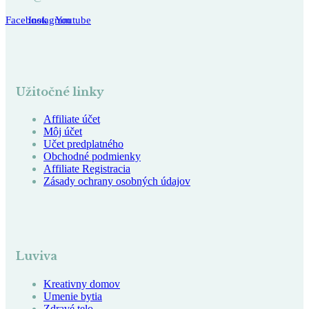
Facebook
Instagram
Youtube
Užitočné linky
Affiliate účet
Môj účet
Učet predplatného
Obchodné podmienky
Affiliate Registracia
Zásady ochrany osobných údajov
Luviva
Kreativny domov
Umenie bytia
Zdravé telo