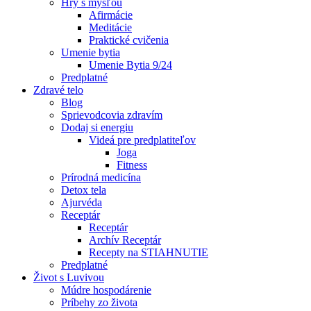
Hry s mysľou
Afirmácie
Meditácie
Praktické cvičenia
Umenie bytia
Umenie Bytia 9/24
Predplatné
Zdravé telo
Blog
Sprievodcovia zdravím
Dodaj si energiu
Videá pre predplatiteľov
Joga
Fitness
Prírodná medicína
Detox tela
Ajurvéda
Receptár
Receptár
Archív Receptár
Recepty na STIAHNUTIE
Predplatné
Život s Luvivou
Múdre hospodárenie
Príbehy zo života