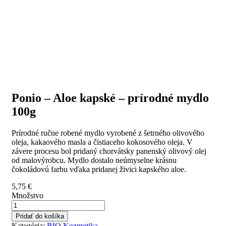
Ponio – Aloe kapské – prírodné mydlo
100g
Prírodné ručne robené mydlo vyrobené z šetrného olivového
oleja, kakaového masla a čistiaceho kokosového oleja. V
závere procesu bol pridaný chorvátsky panenský olivový olej
od malovýrobcu. Mydlo dostalo neúmyselne krásnu
čokoládovú farbu vďaka pridanej živici kapského aloe.
5,75
€
Množstvo
Pridať do košíka
Kategória:
BIO Kozmetika