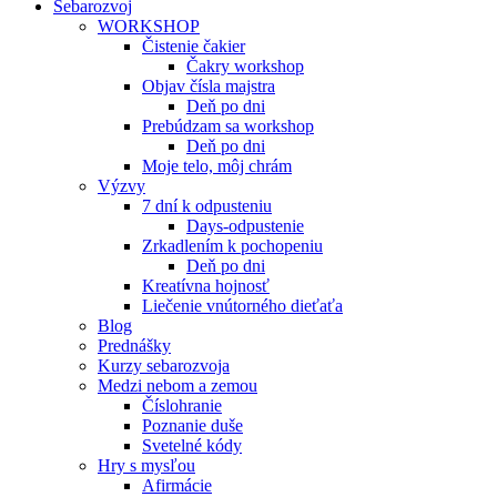
Sebarozvoj
WORKSHOP
Čistenie čakier
Čakry workshop
Objav čísla majstra
Deň po dni
Prebúdzam sa workshop
Deň po dni
Moje telo, môj chrám
Výzvy
7 dní k odpusteniu
Days-odpustenie
Zrkadlením k pochopeniu
Deň po dni
Kreatívna hojnosť
Liečenie vnútorného dieťaťa
Blog
Prednášky
Kurzy sebarozvoja
Medzi nebom a zemou
Číslohranie
Poznanie duše
Svetelné kódy
Hry s mysľou
Afirmácie