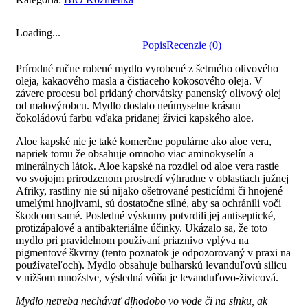
Loading...
Popis
Recenzie (0)
Prírodné ručne robené mydlo vyrobené z šetrného olivového
oleja, kakaového masla a čistiaceho kokosového oleja. V
závere procesu bol pridaný chorvátsky panenský olivový olej
od malovýrobcu. Mydlo dostalo neúmyselne krásnu
čokoládovú farbu vďaka pridanej živici kapského aloe.
Aloe kapské nie je také komerčne populárne ako aloe vera,
napriek tomu že obsahuje omnoho viac aminokyselín a
minerálnych látok. Aloe kapské na rozdiel od aloe vera rastie
vo svojojm prirodzenom prostredí výhradne v oblastiach južnej
Afriky, rastliny nie sú nijako ošetrované pesticídmi či hnojené
umelými hnojivami, sú dostatočne silné, aby sa ochránili voči
škodcom samé. Posledné výskumy potvrdili jej antiseptické,
protizápalové a antibakteriálne účinky. Ukázalo sa, že toto
mydlo pri pravidelnom používaní priaznivo vplýva na
pigmentové škvrny (tento poznatok je odpozorovaný v praxi na
používateľoch). Mydlo obsahuje bulharskú levanduľovú silicu
v nižšom množstve, výsledná vôňa je levanduľovo-živicová.
Mydlo netreba nechávať dlhodobo vo vode či na slnku, ak