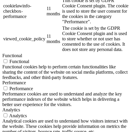
This cookie is set by GDPR
cookielawinfo-
Cookie Consent plugin. The cookie
11
checkbox-
is used to store the user consent for
months
performance
the cookies in the category
"Performance".
The cookie is set by the GDPR
Cookie Consent plugin and is used
11
viewed_cookie_policy
to store whether or not user has
months
consented to the use of cookies. It
does not store any personal data.
Functional
Functional
Functional cookies help to perform certain functionalities like
sharing the content of the website on social media platforms, collect
feedbacks, and other third-party features.
Performance
Performance
Performance cookies are used to understand and analyze the key
performance indexes of the website which helps in delivering a
better user experience for the visitors.
Analytics
Analytics
Analytical cookies are used to understand how visitors interact with
the website. These cookies help provide information on metrics the
number of visitors, bounce rate, traffic source, etc.