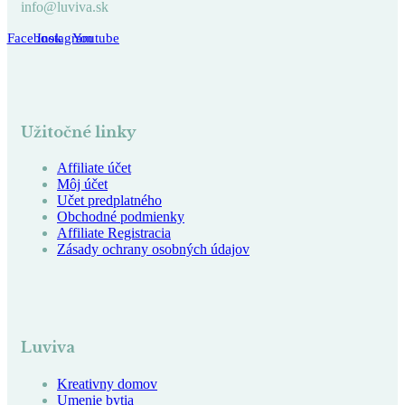
info@luviva.sk
Facebook
Instagram
Youtube
Užitočné linky
Affiliate účet
Môj účet
Učet predplatného
Obchodné podmienky
Affiliate Registracia
Zásady ochrany osobných údajov
Luviva
Kreativny domov
Umenie bytia