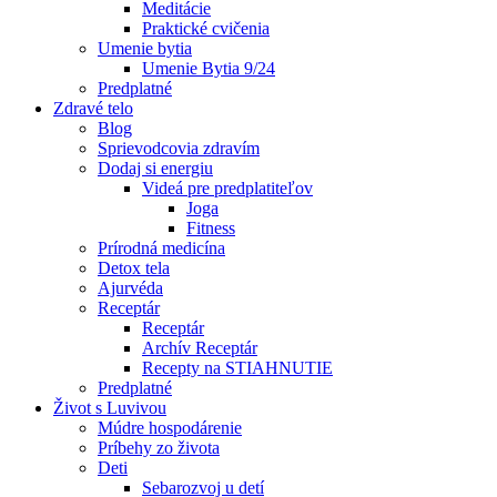
Meditácie
Praktické cvičenia
Umenie bytia
Umenie Bytia 9/24
Predplatné
Zdravé telo
Blog
Sprievodcovia zdravím
Dodaj si energiu
Videá pre predplatiteľov
Joga
Fitness
Prírodná medicína
Detox tela
Ajurvéda
Receptár
Receptár
Archív Receptár
Recepty na STIAHNUTIE
Predplatné
Život s Luvivou
Múdre hospodárenie
Príbehy zo života
Deti
Sebarozvoj u detí