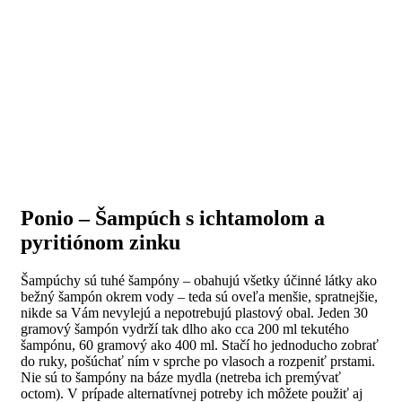
Ponio – Šampúch s ichtamolom a
pyritiónom zinku
Šampúchy sú tuhé šampóny – obahujú všetky účinné látky ako
bežný šampón okrem vody – teda sú oveľa menšie, spratnejšie,
nikde sa Vám nevylejú a nepotrebujú plastový obal. Jeden 30
gramový šampón vydrží tak dlho ako cca 200 ml tekutého
šampónu, 60 gramový ako 400 ml. Stačí ho jednoducho zobrať
do ruky, pošúchať ním v sprche po vlasoch a rozpeniť prstami.
Nie sú to šampóny na báze mydla (netreba ich premývať
octom). V prípade alternatívnej potreby ich môžete použiť aj