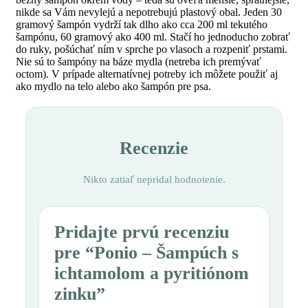
nikde sa Vám nevylejú a nepotrebujú plastový obal. Jeden 30
gramový šampón vydrží tak dlho ako cca 200 ml tekutého
šampónu, 60 gramový ako 400 ml. Stačí ho jednoducho zobrať
do ruky, pošúchať ním v sprche po vlasoch a rozpeniť prstami.
Nie sú to šampóny na báze mydla (netreba ich premývať
octom). V prípade alternatívnej potreby ich môžete použiť aj
ako mydlo na telo alebo ako šampón pre psa.
Recenzie
Nikto zatiaľ nepridal hodnotenie.
Pridajte prvú recenziu
pre “Ponio – Šampúch s
ichtamolom a pyritiónom
zinku”