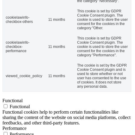
the category "Necessary".
This cookie is set by GDPR
Cookie Consent plugin. The
cookielawinfo-
11 months
cookie is used to store the user
checkbox-others
consent for the cookies in the
category "Other.
This cookie is set by GDPR
cookielawinfo-
Cookie Consent plugin. The
checkbox-
11 months
cookie is used to store the user
performance
consent for the cookies in the
category "Performance".
The cookie is set by the GDPR
Cookie Consent plugin and is
used to store whether or not
viewed_cookie_policy
11 months
user has consented to the use
of cookies. It does not store
any personal data.
Functional
Functional
Functional cookies help to perform certain functionalities like
sharing the content of the website on social media platforms, collect
feedbacks, and other third-party features.
Performance
Performance