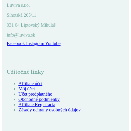
Luviva s.r.o.
Sihotská 265/11
031 04 Liptovský Mikuláš
info@luviva.sk
Facebook
Instagram
Youtube
Užitočné linky
Affiliate účet
Môj účet
Učet predplatného
Obchodné podmienky
Affiliate Registracia
Zásady ochrany osobných údajov