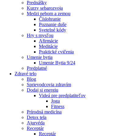
Prednášky
Kurzy sebarozvoja
Medzi nebom a zemou
Číslohranie
Poznanie duše
Svetelné kódy
Hry s mysľou
Afirmácie
Meditácie
Praktické cvičenia
Umenie bytia
Umenie Bytia 9/24
Predplatné
Zdravé telo
Blog
Sprievodcovia zdravím
Dodaj si energiu
Videá pre predplatiteľov
Joga
Fitness
Prírodná medicína
Detox tela
Ajurvéda
Receptár
Receptár