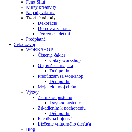
Feng Shui
Kurzy kreativity
Nápady zdarma
Tvorivé návody
Dekorácie
Domov a záhrada
Tvorenie s deťmi
Predplatné
Sebarozvoj
WORKSHOP
Čistenie čakier
Čakry workshop
Objav čísla majstra
Deň po dni
Prebúdzam sa workshop
Deň po dni
Moje telo, môj chrám
Výzvy
7 dní k odpusteniu
Days-odpustenie
Zrkadlením k pochopeniu
Deň po dni
Kreatívna hojnosť
Liečenie vnútorného dieťaťa
Blog