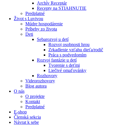
Archív Receptár
Recepty na STIAHNUTIE
Predplatné
Život s Luvivou
Múdre hospodárenie
Príbehy zo života
Deti
Sebarozvoj u detí
Rozvoj osobnosti hrou
Zrkadlenie vzťahu dieťa/rodič
Práca s podvedomím
Rozvoj fantázie u detí
Tvorenie s deťmi
Liečivé omaľovánky
Rozhovory
Videorozhovory
Blog autora
O nás
O projekte
Kontakt
Predplatné
E-shop
Členská sekcia
Návrat k sebe