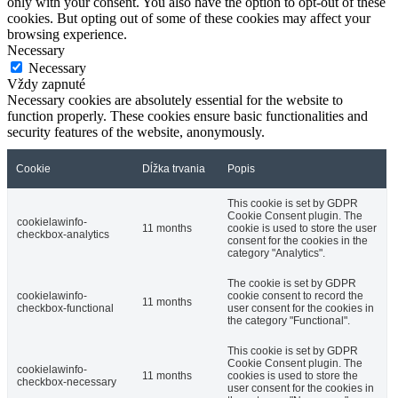
only with your consent. You also have the option to opt-out of these
cookies. But opting out of some of these cookies may affect your
browsing experience.
Necessary
Necessary
Vždy zapnuté
Necessary cookies are absolutely essential for the website to
function properly. These cookies ensure basic functionalities and
security features of the website, anonymously.
Cookie
Dĺžka trvania
Popis
This cookie is set by GDPR
Cookie Consent plugin. The
cookielawinfo-
11 months
cookie is used to store the user
checkbox-analytics
consent for the cookies in the
category "Analytics".
The cookie is set by GDPR
cookielawinfo-
cookie consent to record the
11 months
checkbox-functional
user consent for the cookies in
the category "Functional".
This cookie is set by GDPR
Cookie Consent plugin. The
cookielawinfo-
11 months
cookies is used to store the
checkbox-necessary
user consent for the cookies in