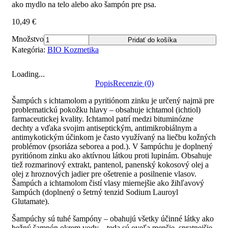
ako mydlo na telo alebo ako šampón pre psa.
10,49
€
Množstvo
Pridať do košíka
Kategória:
BIO Kozmetika
Loading...
Popis
Recenzie (0)
Šampúch s ichtamolom a pyritiónom zinku je určený najmä pre
problematickú pokožku hlavy – obsahuje ichtamol (ichtiol)
farmaceutickej kvality. Ichtamol patrí medzi bituminózne
dechty a vďaka svojim antiseptickým, antimikrobiálnym a
antimykotickým účinkom je často využívaný na liečbu kožných
problémov (psoriáza seborea a pod.). V šampúchu je doplnený
pyritiónom zinku ako aktívnou látkou proti lupinám. Obsahuje
tiež rozmarinový extrakt, pantenol, panenský kokosový olej a
olej z hroznových jadier pre ošetrenie a posilnenie vlasov.
Šampúch a ichtamolom čistí vlasy miernejšie ako žihľavový
šampúch (doplnený o šetrný tenzid Sodium Lauroyl
Glutamate).
Šampúchy sú tuhé šampóny – obahujú všetky účinné látky ako
bežný šampón okrem vody – teda sú oveľa menšie, spratnejšie,