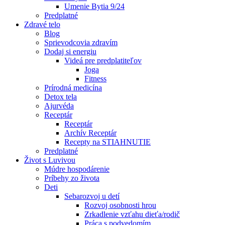
Umenie Bytia 9/24
Predplatné
Zdravé telo
Blog
Sprievodcovia zdravím
Dodaj si energiu
Videá pre predplatiteľov
Joga
Fitness
Prírodná medicína
Detox tela
Ajurvéda
Receptár
Receptár
Archív Receptár
Recepty na STIAHNUTIE
Predplatné
Život s Luvivou
Múdre hospodárenie
Príbehy zo života
Deti
Sebarozvoj u detí
Rozvoj osobnosti hrou
Zrkadlenie vzťahu dieťa/rodič
Práca s podvedomím