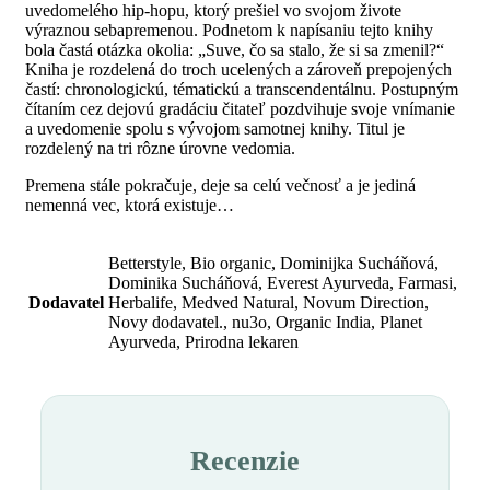
uvedomelého hip-hopu, ktorý prešiel vo svojom živote
výraznou sebapremenou. Podnetom k napísaniu tejto knihy
bola častá otázka okolia: „Suve, čo sa stalo, že si sa zmenil?“
Kniha je rozdelená do troch ucelených a zároveň prepojených
častí: chronologickú, tématickú a transcendentálnu. Postupným
čítaním cez dejovú gradáciu čitateľ pozdvihuje svoje vnímanie
a uvedomenie spolu s vývojom samotnej knihy. Titul je
rozdelený na tri rôzne úrovne vedomia.
Premena stále pokračuje, deje sa celú večnosť a je jediná
nemenná vec, ktorá existuje…
Betterstyle, Bio organic, Dominijka Sucháňová,
Dominika Sucháňová, Everest Ayurveda, Farmasi,
Dodavatel
Herbalife, Medved Natural, Novum Direction,
Novy dodavatel., nu3o, Organic India, Planet
Ayurveda, Prirodna lekaren
Recenzie