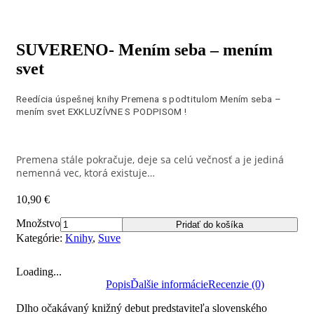
SUVERENO- Mením seba – mením
svet
Reedícia úspešnej knihy Premena s podtitulom Mením seba –
mením svet EXKLUZÍVNE S PODPISOM !
Premena stále pokračuje, deje sa celú večnosť a je jediná
nemenná vec, ktorá existuje…
10,90
€
Množstvo
Pridať do košíka
Kategórie:
Knihy
,
Suve
Loading...
Popis
Ďalšie informácie
Recenzie (0)
Dlho očakávaný knižný debut predstaviteľa slovenského