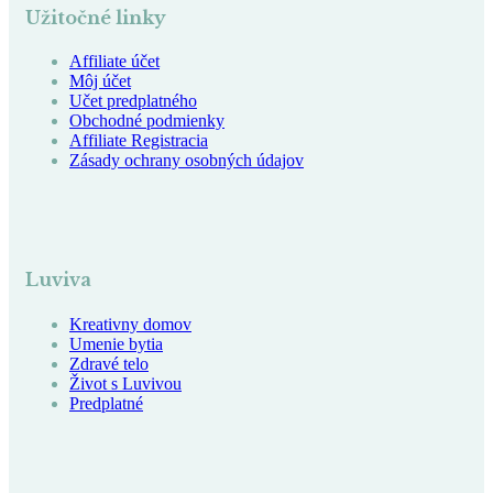
Užitočné linky
Affiliate účet
Môj účet
Učet predplatného
Obchodné podmienky
Affiliate Registracia
Zásady ochrany osobných údajov
Luviva
Kreativny domov
Umenie bytia
Zdravé telo
Život s Luvivou
Predplatné