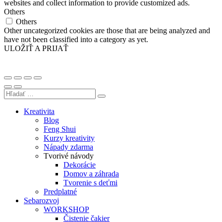
websites and collect information to provide customized ads.
Others
Others
Other uncategorized cookies are those that are being analyzed and
have not been classified into a category as yet.
ULOŽIŤ A PRIJAŤ
Kreativita
Blog
Feng Shui
Kurzy kreativity
Nápady zdarma
Tvorivé návody
Dekorácie
Domov a záhrada
Tvorenie s deťmi
Predplatné
Sebarozvoj
WORKSHOP
Čistenie čakier