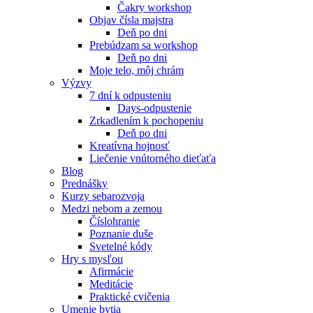
Čakry workshop
Objav čísla majstra
Deň po dni
Prebúdzam sa workshop
Deň po dni
Moje telo, môj chrám
Výzvy
7 dní k odpusteniu
Days-odpustenie
Zrkadlením k pochopeniu
Deň po dni
Kreatívna hojnosť
Liečenie vnútorného dieťaťa
Blog
Prednášky
Kurzy sebarozvoja
Medzi nebom a zemou
Číslohranie
Poznanie duše
Svetelné kódy
Hry s mysľou
Afirmácie
Meditácie
Praktické cvičenia
Umenie bytia