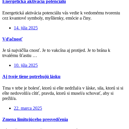
Energetická aktivácia potenciálu
Energetická aktivácia potenciálu vás vedie k vedomému tvoreniu
cez kvantové symboly, myšlienky, emócie a činy.
14. júla 2025
Vďačnosť
Je tá najväčšia cnosť. Je to vakcína aj protijed. Je to brána k
trvalému šťastiu …
10. júla 2025
Aj tvoje tiene potrebujú lásku
Tma v tebe je bolesť, ktorú si ešte nedržal/a v láske, sila, ktorú si si
ešte nedovolil/a cítiť, pravda, ktorú si musel/a schovať, aby si
prežil/a.
22. marca 2025
Zmena limitujúceho presvedčenia