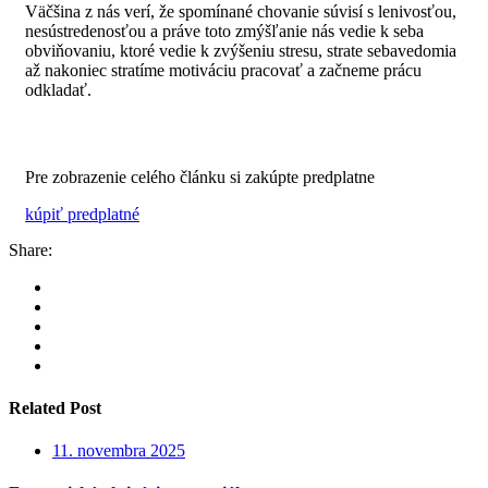
Väčšina z nás verí, že spomínané chovanie súvisí s lenivosťou,
nesústredenosťou a práve toto zmýšľanie nás vedie k seba
obviňovaniu, ktoré vedie k zvýšeniu stresu, strate sebavedomia
až nakoniec stratíme motiváciu pracovať a začneme prácu
odkladať.
Pre zobrazenie celého článku si zakúpte predplatne
kúpiť predplatné
Share:
Related Post
11. novembra 2025