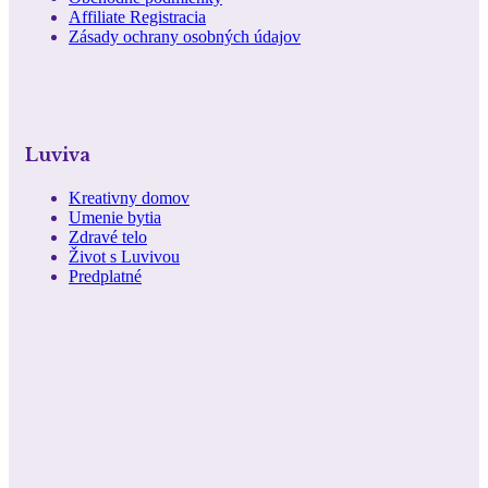
Affiliate Registracia
Zásady ochrany osobných údajov
Luviva
Kreativny domov
Umenie bytia
Zdravé telo
Život s Luvivou
Predplatné