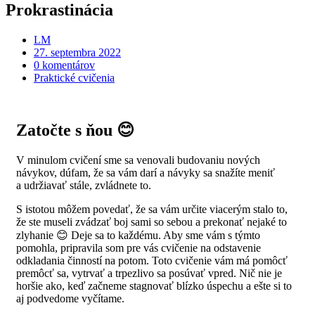
Prokrastinácia
LM
27. septembra 2022
0 komentárov
Praktické cvičenia
Zatočte s ňou 😊
V minulom cvičení sme sa venovali budovaniu nových
návykov, dúfam, že sa vám darí a návyky sa snažíte meniť
a udržiavať stále, zvládnete to.
S istotou môžem povedať, že sa vám určite viacerým stalo to,
že ste museli zvádzať boj sami so sebou a prekonať nejaké to
zlyhanie 😊 Deje sa to každému. Aby sme vám s týmto
pomohla, pripravila som pre vás cvičenie na odstavenie
odkladania činností na potom. Toto cvičenie vám má pomôcť
premôcť sa, vytrvať a trpezlivo sa posúvať vpred. Nič nie je
horšie ako, keď začneme stagnovať blízko úspechu a ešte si to
aj podvedome vyčítame.