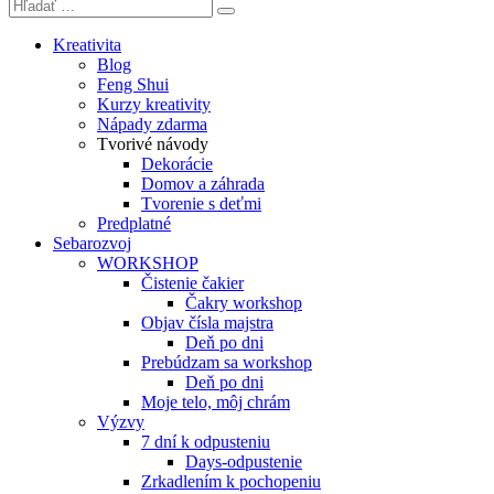
Kreativita
Blog
Feng Shui
Kurzy kreativity
Nápady zdarma
Tvorivé návody
Dekorácie
Domov a záhrada
Tvorenie s deťmi
Predplatné
Sebarozvoj
WORKSHOP
Čistenie čakier
Čakry workshop
Objav čísla majstra
Deň po dni
Prebúdzam sa workshop
Deň po dni
Moje telo, môj chrám
Výzvy
7 dní k odpusteniu
Days-odpustenie
Zrkadlením k pochopeniu