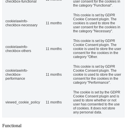
checkbox-functional
user consent for the cookies in
the category "Functional".
This cookie is set by GDPR
Cookie Consent plugin. The
cookielawinfo-
11 months
cookies is used to store the
checkbox-necessary
user consent for the cookies in
the category "Necessary".
This cookie is set by GDPR
Cookie Consent plugin. The
cookielawinfo-
11 months
cookie is used to store the user
checkbox-others
consent for the cookies in the
category "Other.
This cookie is set by GDPR
cookielawinfo-
Cookie Consent plugin. The
checkbox-
11 months
cookie is used to store the user
performance
consent for the cookies in the
category "Performance".
The cookie is set by the GDPR
Cookie Consent plugin and is
used to store whether or not
viewed_cookie_policy
11 months
user has consented to the use
of cookies. It does not store
any personal data.
Functional