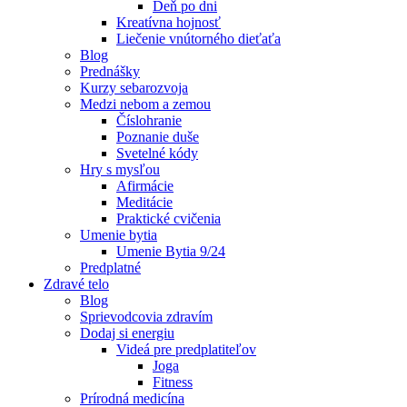
Deň po dni
Kreatívna hojnosť
Liečenie vnútorného dieťaťa
Blog
Prednášky
Kurzy sebarozvoja
Medzi nebom a zemou
Číslohranie
Poznanie duše
Svetelné kódy
Hry s mysľou
Afirmácie
Meditácie
Praktické cvičenia
Umenie bytia
Umenie Bytia 9/24
Predplatné
Zdravé telo
Blog
Sprievodcovia zdravím
Dodaj si energiu
Videá pre predplatiteľov
Joga
Fitness
Prírodná medicína