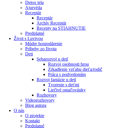
Detox tela
Ajurvéda
Receptár
Receptár
Archív Receptár
Recepty na STIAHNUTIE
Predplatné
Život s Luvivou
Múdre hospodárenie
Príbehy zo života
Deti
Sebarozvoj u detí
Rozvoj osobnosti hrou
Zrkadlenie vzťahu dieťa/rodič
Práca s podvedomím
Rozvoj fantázie u detí
Tvorenie s deťmi
Liečivé omaľovánky
Rozhovory
Videorozhovory
Blog autora
O nás
O projekte
Kontakt
Predplatné