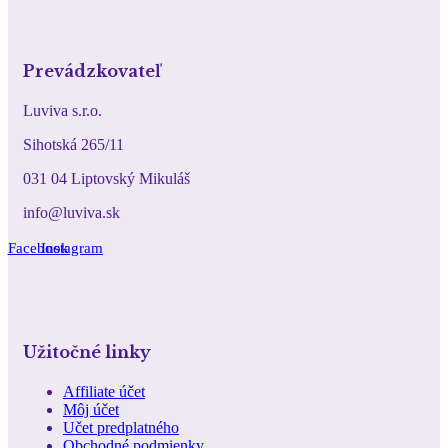
Prevádzkovateľ
Luviva s.r.o.
Sihotská 265/11
031 04 Liptovský Mikuláš
info@luviva.sk
Facebook
Instagram
Užitočné linky
Affiliate účet
Môj účet
Učet predplatného
Obchodné podmienky