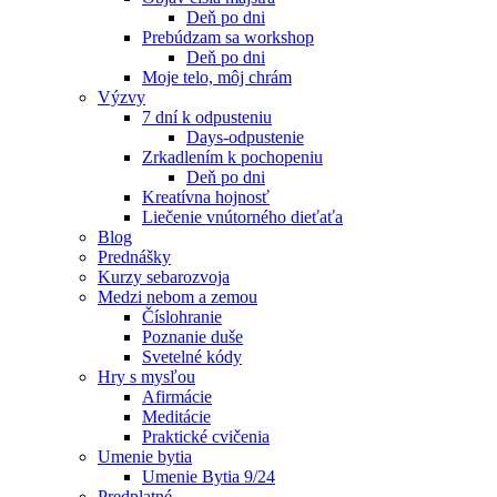
Deň po dni
Prebúdzam sa workshop
Deň po dni
Moje telo, môj chrám
Výzvy
7 dní k odpusteniu
Days-odpustenie
Zrkadlením k pochopeniu
Deň po dni
Kreatívna hojnosť
Liečenie vnútorného dieťaťa
Blog
Prednášky
Kurzy sebarozvoja
Medzi nebom a zemou
Číslohranie
Poznanie duše
Svetelné kódy
Hry s mysľou
Afirmácie
Meditácie
Praktické cvičenia
Umenie bytia
Umenie Bytia 9/24
Predplatné