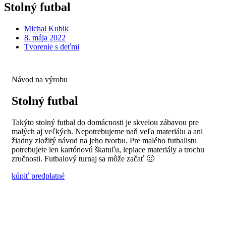
Stolný futbal
Michal Kubik
8. mája 2022
Tvorenie s deťmi
Návod na výrobu
Stolný futbal
Takýto stolný futbal do domácnosti je skvelou zábavou pre
malých aj veľkých. Nepotrebujeme naň veľa materiálu a ani
žiadny zložitý návod na jeho tvorbu. Pre malého futbalistu
potrebujete len kartónovú škatuľu, lepiace materiály a trochu
zručnosti. Futbalový turnaj sa môže začať 🙂
kúpiť predplatné