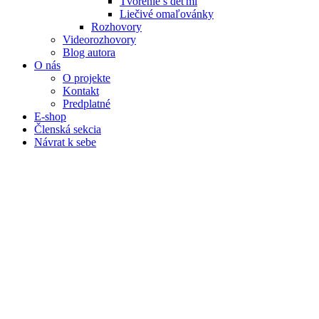
Tvorenie s deťmi
Liečivé omaľovánky
Rozhovory
Videorozhovory
Blog autora
O nás
O projekte
Kontakt
Predplatné
E-shop
Členská sekcia
Návrat k sebe