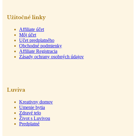
Užitočné linky
Affiliate účet
Môj účet
Učet predplatného
Obchodné podmienky
Affiliate Registracia
Zásady ochrany osobných údajov
Luviva
Kreativny domov
Umenie bytia
Zdravé telo
Život s Luvivou
Predplatné