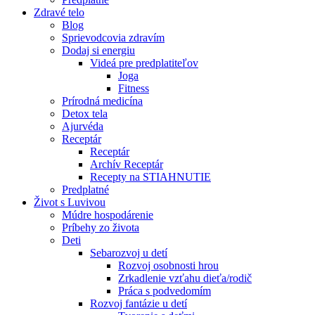
Zdravé telo
Blog
Sprievodcovia zdravím
Dodaj si energiu
Videá pre predplatiteľov
Joga
Fitness
Prírodná medicína
Detox tela
Ajurvéda
Receptár
Receptár
Archív Receptár
Recepty na STIAHNUTIE
Predplatné
Život s Luvivou
Múdre hospodárenie
Príbehy zo života
Deti
Sebarozvoj u detí
Rozvoj osobnosti hrou
Zrkadlenie vzťahu dieťa/rodič
Práca s podvedomím
Rozvoj fantázie u detí