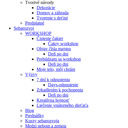
Tvorivé návody
Dekorácie
Domov a záhrada
Tvorenie s deťmi
Predplatné
Sebarozvoj
WORKSHOP
Čistenie čakier
Čakry workshop
Objav čísla majstra
Deň po dni
Prebúdzam sa workshop
Deň po dni
Moje telo, môj chrám
Výzvy
7 dní k odpusteniu
Days-odpustenie
Zrkadlením k pochopeniu
Deň po dni
Kreatívna hojnosť
Liečenie vnútorného dieťaťa
Blog
Prednášky
Kurzy sebarozvoja
Medzi nebom a zemou