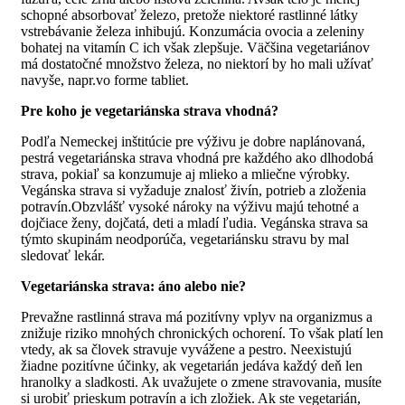
schopné absorbovať železo, pretože niektoré rastlinné látky
vstrebávanie železa inhibujú. Konzumácia ovocia a zeleniny
bohatej na vitamín C ich však zlepšuje. Väčšina vegetariánov
má dostatočné množstvo železa, no niektorí by ho mali užívať
navyše, napr.vo forme tabliet.
Pre koho je vegetariánska strava vhodná?
Podľa Nemeckej inštitúcie pre výživu je dobre naplánovaná,
pestrá vegetariánska strava vhodná pre každého ako dlhodobá
strava, pokiaľ sa konzumuje aj mlieko a mliečne výrobky.
Vegánska strava si vyžaduje znalosť živín, potrieb a zloženia
potravín.Obzvlášť vysoké nároky na výživu majú tehotné a
dojčiace ženy, dojčatá, deti a mladí ľudia. Vegánska strava sa
týmto skupinám neodporúča, vegetariánsku stravu by mal
sledovať lekár.
Vegetariánska strava: áno alebo nie?
Prevažne rastlinná strava má pozitívny vplyv na organizmus a
znižuje riziko mnohých chronických ochorení. To však platí len
vtedy, ak sa človek stravuje vyvážene a pestro. Neexistujú
žiadne pozitívne účinky, ak vegetarián jedáva každý deň len
hranolky a sladkosti. Ak uvažujete o zmene stravovania, musíte
si urobiť prieskum potravín a ich zložiek. Ak ste vegetarián,