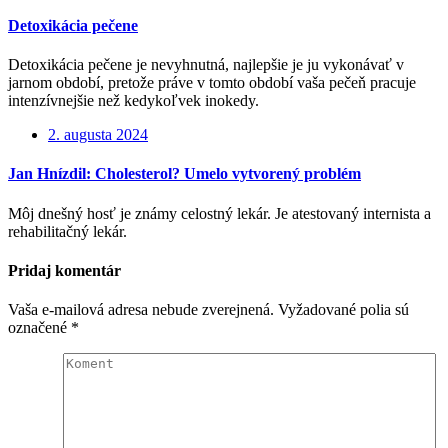
Detoxikácia pečene
Detoxikácia pečene je nevyhnutná, najlepšie je ju vykonávať v
jarnom období, pretože práve v tomto období vaša pečeň pracuje
intenzívnejšie než kedykoľvek inokedy.
2. augusta 2024
Jan Hnízdil: Cholesterol? Umelo vytvorený problém
Môj dnešný hosť je známy celostný lekár. Je atestovaný internista a
rehabilitačný lekár.
Pridaj komentár
Vaša e-mailová adresa nebude zverejnená.
Vyžadované polia sú
označené
*