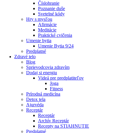
Číslohranie
Poznanie duše
Svetelné kódy
Hry s mysľou
Afirmácie
Meditácie
Praktické cvičenia
Umenie bytia
Umenie Bytia 9/24
Predplatné
Zdravé telo
Blog
Sprievodcovia zdravím
Dodaj si energiu
Videá pre predplatiteľov
Joga
Fitness
Prírodná medicína
Detox tela
Ajurvéda
Receptár
Receptár
Archív Receptár
Recepty na STIAHNUTIE
Predplatné