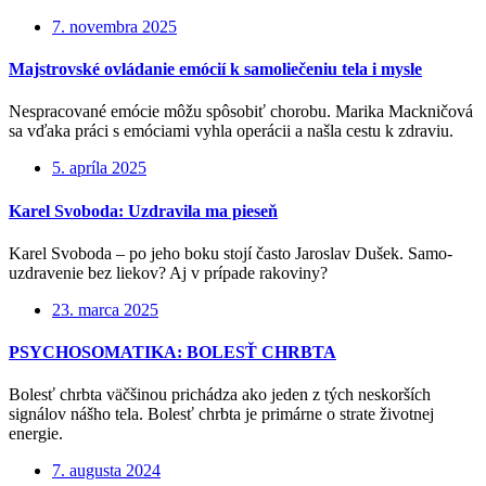
7. novembra 2025
Majstrovské ovládanie emócií k samoliečeniu tela i mysle
Nespracované emócie môžu spôsobiť chorobu. Marika Mackničová
sa vďaka práci s emóciami vyhla operácii a našla cestu k zdraviu.
5. apríla 2025
Karel Svoboda: Uzdravila ma pieseň
Karel Svoboda – po jeho boku stojí často Jaroslav Dušek. Samo-
uzdravenie bez liekov? Aj v prípade rakoviny?
23. marca 2025
PSYCHOSOMATIKA: BOLESŤ CHRBTA
Bolesť chrbta väčšinou prichádza ako jeden z tých neskorších
signálov nášho tela. Bolesť chrbta je primárne o strate životnej
energie.
7. augusta 2024