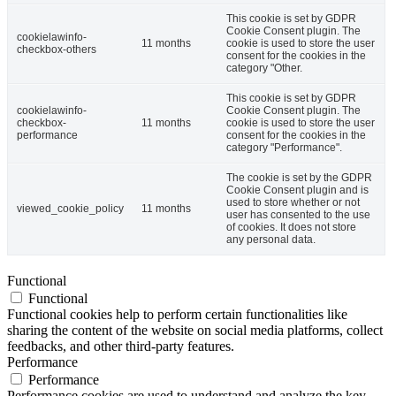
This cookie is set by GDPR
Cookie Consent plugin. The
cookielawinfo-
11 months
cookie is used to store the user
checkbox-others
consent for the cookies in the
category "Other.
This cookie is set by GDPR
cookielawinfo-
Cookie Consent plugin. The
checkbox-
11 months
cookie is used to store the user
performance
consent for the cookies in the
category "Performance".
The cookie is set by the GDPR
Cookie Consent plugin and is
used to store whether or not
viewed_cookie_policy
11 months
user has consented to the use
of cookies. It does not store
any personal data.
Functional
Functional
Functional cookies help to perform certain functionalities like
sharing the content of the website on social media platforms, collect
feedbacks, and other third-party features.
Performance
Performance
Performance cookies are used to understand and analyze the key