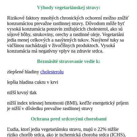
Výhody vegetariánskej stravy:
Rizikové faktory mnohých chronických ochorení možno znížiť
konzumáciou prevažne rastlinnej stravy. Dôvodom môže byť
vysoká konzumácia potravín znižujúcich cholesterol, ako sú
sójové bôby, strukoviny, orechy a rastlinné oleje. Vegetariáni
jedia menej celkových a nasýtených tukov. Nasýtené tuky sa
väčšinou nachádzajú v živočíšnych produktoch. Vysoká
konzumácia má negatívny vplyv na zdravie srdca.
Bezmäsité stravovanie vedie k:
zlepšené hladiny
cholesterolu
lepšia hladina cukru v krvi
nižší krvný tlak
nižší index telesnej hmotnosti (BMI), keďže energetický príjem
je nižší v dôsledku prevažne rastlinnej stravy
Ochrana pred srdcovými chorobami
Ľudia, ktorí jedia vegetariánsku stravu, majú o 22% nižšie
riziko chorôb srdca, ako je ischemická choroba srdca (ICHS),