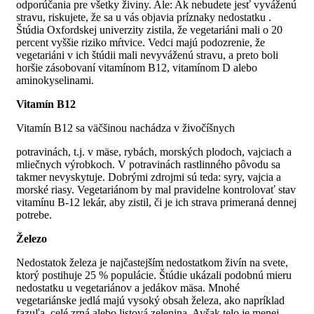
odporúčania pre všetky živiny. Ale: Ak nebudete jesť vyváženú
stravu, riskujete, že sa u vás objavia príznaky nedostatku .
Štúdia Oxfordskej univerzity zistila, že vegetariáni mali o 20
percent vyššie riziko mŕtvice. Vedci majú podozrenie, že
vegetariáni v ich štúdii mali nevyváženú stravu, a preto boli
horšie zásobovaní vitamínom B12, vitamínom D alebo
aminokyselinami.
Vitamín B12
Vitamín B12 sa väčšinou nachádza v živočíšnych
potravinách, t.j. v mäse, rybách, morských plodoch, vajciach a
mliečnych výrobkoch. V potravinách rastlinného pôvodu sa
takmer nevyskytuje. Dobrými zdrojmi sú teda: syry, vajcia a
morské riasy. Vegetariánom by mal pravidelne kontrolovať stav
vitamínu B-12 lekár, aby zistil, či je ich strava primeraná dennej
potrebe.
Železo
Nedostatok železa je najčastejším nedostatkom živín na svete,
ktorý postihuje 25 % populácie. Štúdie ukázali podobnú mieru
nedostatku u vegetariánov a jedákov mäsa. Mnohé
vegetariánske jedlá majú vysoký obsah železa, ako napríklad
fazuľa, celé zrná alebo listová zelenina. Avšak telo je menej