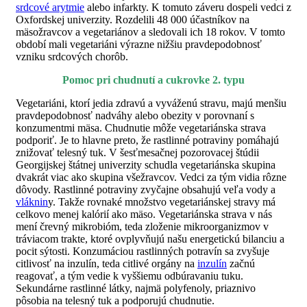
srdcové arytmie
alebo infarkty. K tomuto záveru dospeli vedci z
Oxfordskej univerzity. Rozdelili 48 000 účastníkov na
mäsožravcov a vegetariánov a sledovali ich 18 rokov. V tomto
období mali vegetariáni výrazne nižšiu pravdepodobnosť
vzniku srdcových chorôb.
Pomoc pri chudnutí a cukrovke 2. typu
Vegetariáni, ktorí jedia zdravú a vyváženú stravu, majú menšiu
pravdepodobnosť nadváhy alebo obezity v porovnaní s
konzumentmi mäsa. Chudnutie môže vegetariánska strava
podporiť. Je to hlavne preto, že rastlinné potraviny pomáhajú
znižovať telesný tuk. V šesťmesačnej pozorovacej štúdii
Georgijskej štátnej univerzity schudla vegetariánska skupina
dvakrát viac ako skupina všežravcov. Vedci za tým vidia rôzne
dôvody. Rastlinné potraviny zvyčajne obsahujú veľa vody a
vláknin
y. Takže rovnaké množstvo vegetariánskej stravy má
celkovo menej kalórií ako mäso. Vegetariánska strava v nás
mení črevný mikrobióm, teda zloženie mikroorganizmov v
tráviacom trakte, ktoré ovplyvňujú našu energetickú bilanciu a
pocit sýtosti. Konzumáciou rastlinných potravín sa zvyšuje
citlivosť na inzulín, teda citlivé orgány na
inzulín
začnú
reagovať, a tým vedie k vyššiemu odbúravaniu tuku.
Sekundárne rastlinné látky, najmä polyfenoly, priaznivo
pôsobia na telesný tuk a podporujú chudnutie.