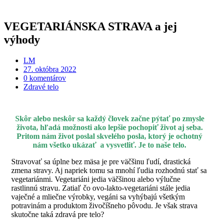
VEGETARIÁNSKA STRAVA a jej
výhody
LM
27. októbra 2022
0 komentárov
Zdravé telo
Skôr alebo neskôr sa každý človek začne pýtať po zmysle
života, hľadá možnosti ako lepšie pochopiť život aj seba.
Pritom nám život poslal skvelého posla, ktorý je ochotný
nám všetko ukázať a vysvetliť. Je to naše telo.
Stravovať sa úplne bez mäsa je pre väčšinu ľudí, drastická
zmena stravy. Aj napriek tomu sa mnohí ľudia rozhodnú stať sa
vegetariánmi. Vegetariáni jedia väčšinou alebo výlučne
rastlinnú stravu. Zatiaľ čo ovo-lakto-vegetariáni stále jedia
vaječné a mliečne výrobky, vegáni sa vyhýbajú všetkým
potravinám a produktom živočíšneho pôvodu. Je však strava
skutočne taká zdravá pre telo?