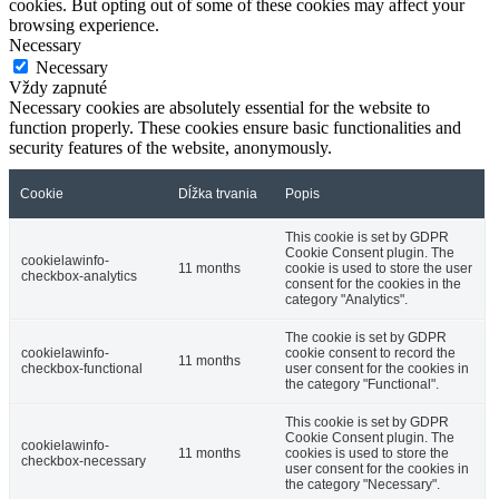
cookies. But opting out of some of these cookies may affect your
browsing experience.
Necessary
Necessary
Vždy zapnuté
Necessary cookies are absolutely essential for the website to
function properly. These cookies ensure basic functionalities and
security features of the website, anonymously.
Cookie
Dĺžka trvania
Popis
This cookie is set by GDPR
Cookie Consent plugin. The
cookielawinfo-
11 months
cookie is used to store the user
checkbox-analytics
consent for the cookies in the
category "Analytics".
The cookie is set by GDPR
cookielawinfo-
cookie consent to record the
11 months
checkbox-functional
user consent for the cookies in
the category "Functional".
This cookie is set by GDPR
Cookie Consent plugin. The
cookielawinfo-
11 months
cookies is used to store the
checkbox-necessary
user consent for the cookies in
the category "Necessary".