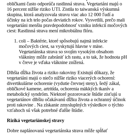
obličkami často odporúča rastlinná strava. Vegetariáni majú o
16 percent nižšie riziko UTI. Zistila to taiwanská výskumná
skupina, ktorá analyzovala stravu viac ako 12 000 ľudí a
účinky na ich telo počas deviatich rokov. Vysvetlili, prečo mali
vegetariáni menšiu pravdepodobnosť vzniku infekcií močových
ciest: Rastlinná strava mení mikrobiálnu flóru.
coli – Baktérie, ktoré spôsobujú najmä infekcie
močových ciest, sa vyskytujú hlavne v mäse.
Vegetariánska strava so svojím vysokým obsahom
vlákniny môže zabrániť ich rastu, a to tak, že hodnota pH
v čreve je vďaka vláknine znížená.
Dlhšia dĺžka života a riziko rakoviny Existujú dôkazy, že
vegetariáni majú o niečo nižšie riziko viacerých ochorení:
divertikulárne ochorenie (vydutie črevnej steny), šedý zákal,
obličkové kamene, artritída, ochorenia mäkkých tkanív a
metabolický syndróm. Niektoré pozorovacie štúdie zisťujú u
vegetariánov dlhšiu očakávanú dĺžku života a ochranný účinok
proti rakovine . Na získanie zmysluplných výsledkov o týchto
vzťahoch sú však potrebné ďalšie štúdie.
Riziká vegetariánskej stravy
Dobre naplánovaná vegetariánska strava môže spĺňať