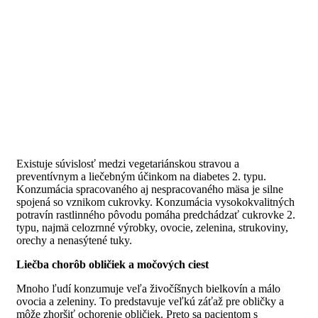
Existuje súvislosť medzi vegetariánskou stravou a
preventívnym a liečebným účinkom na diabetes 2. typu.
Konzumácia spracovaného aj nespracovaného mäsa je silne
spojená so vznikom cukrovky. Konzumácia vysokokvalitných
potravín rastlinného pôvodu pomáha predchádzať cukrovke 2.
typu, najmä celozrnné výrobky, ovocie, zelenina, strukoviny,
orechy a nenasýtené tuky.
Liečba chorôb obličiek a močových ciest
Mnoho ľudí konzumuje veľa živočíšnych bielkovín a málo
ovocia a zeleniny. To predstavuje veľkú záťaž pre obličky a
môže zhoršiť ochorenie obličiek. Preto sa pacientom s