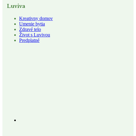
Luviva
Kreativny domov
Umenie bytia
Zdravé telo
Život s Luvivou
Predplatné