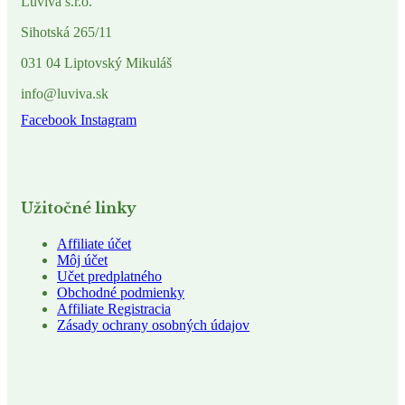
Luviva s.r.o.
Sihotská 265/11
031 04 Liptovský Mikuláš
info@luviva.sk
Facebook
Instagram
Užitočné linky
Affiliate účet
Môj účet
Učet predplatného
Obchodné podmienky
Affiliate Registracia
Zásady ochrany osobných údajov