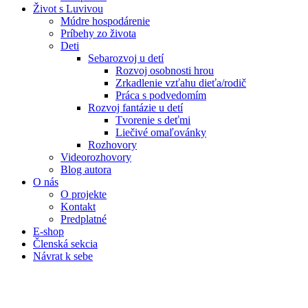
Život s Luvivou
Múdre hospodárenie
Príbehy zo života
Deti
Sebarozvoj u detí
Rozvoj osobnosti hrou
Zrkadlenie vzťahu dieťa/rodič
Práca s podvedomím
Rozvoj fantázie u detí
Tvorenie s deťmi
Liečivé omaľovánky
Rozhovory
Videorozhovory
Blog autora
O nás
O projekte
Kontakt
Predplatné
E-shop
Členská sekcia
Návrat k sebe