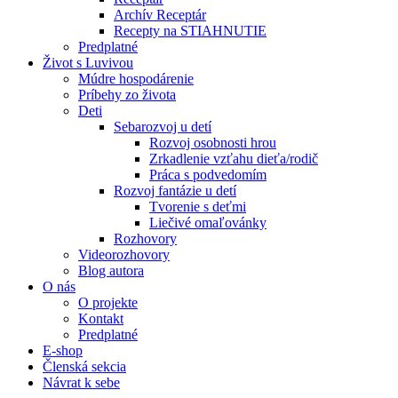
Archív Receptár
Recepty na STIAHNUTIE
Predplatné
Život s Luvivou
Múdre hospodárenie
Príbehy zo života
Deti
Sebarozvoj u detí
Rozvoj osobnosti hrou
Zrkadlenie vzťahu dieťa/rodič
Práca s podvedomím
Rozvoj fantázie u detí
Tvorenie s deťmi
Liečivé omaľovánky
Rozhovory
Videorozhovory
Blog autora
O nás
O projekte
Kontakt
Predplatné
E-shop
Členská sekcia
Návrat k sebe