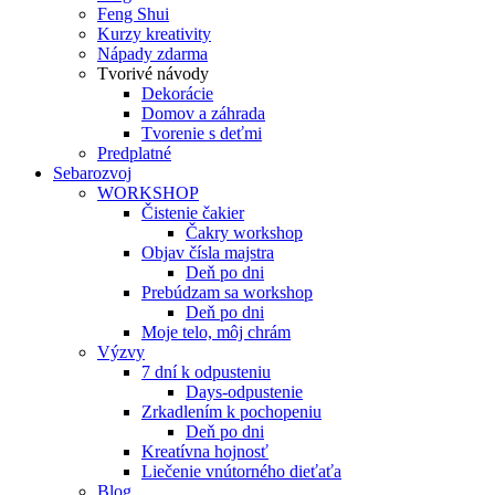
Feng Shui
Kurzy kreativity
Nápady zdarma
Tvorivé návody
Dekorácie
Domov a záhrada
Tvorenie s deťmi
Predplatné
Sebarozvoj
WORKSHOP
Čistenie čakier
Čakry workshop
Objav čísla majstra
Deň po dni
Prebúdzam sa workshop
Deň po dni
Moje telo, môj chrám
Výzvy
7 dní k odpusteniu
Days-odpustenie
Zrkadlením k pochopeniu
Deň po dni
Kreatívna hojnosť
Liečenie vnútorného dieťaťa
Blog