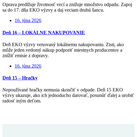
Oprava predlžuje životnosť vecí a znižuje množstvo odpadu. Zapoj
sa do 17. dňa EKO výzvy a daj veciam druhú šancu.
16. júna 2026
Deň 16 – LOKÁLNE NAKUPOVANIE
Deň EKO výzvy venovaný lokálnemu nakupovaniu. Zisti, ako
môže jeden vedomý nákup podporiť miestnych producentov a
znížiť emisie z dopravy.
16. júna 2026
Deň 15 – Hračky
Nepoužívané hračky nemusia skončiť v odpade. Deň 15 EKO
výzvy ukazuje, ako ich jednoducho darovať, posunúť ďalej a urobiť
radosť iným deťom.