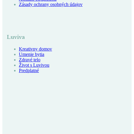
Zásady ochrany osobných údajov
Luviva
Kreativny domov
Umenie bytia
Zdravé telo
Život s Luvivou
Predplatné