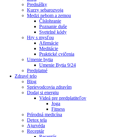
Prednášky
Kurzy sebarozvoja
Medzi nebom a zemou
Číslohranie
Poznanie duše
Svetelné kódy
Hry s mysľou
Afirmácie
Meditácie
Praktické cvičenia
Umenie bytia
Umenie Bytia 9/24
Predplatné
Zdravé telo
Blog
Sprievodcovia zdravím
Dodaj si energiu
Videá pre predplatiteľov
Joga
Fitness
Prírodná medicína
Detox tela
Ajurvéda
Receptár
Receptár