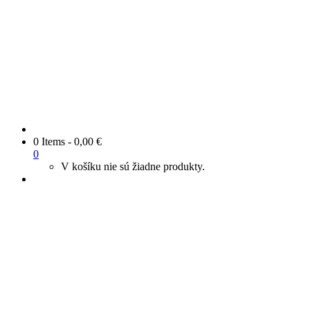
0 Items
-
0,00
€
0
V košíku nie sú žiadne produkty.