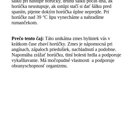
šálku pri nástupe horúčky, druhú šálku počas dňa, ak
horúčka neustupuje, ak ustúpi stačí si dať šálku pred
spaním, pijeme dokým horúčka úplne neprejde. Pri
horúčke nad 39 °C lipu vynecháme a nahradíme
rumančekom.
Prečo tento čaj:
Táto unikátna zmes byliniek vás v
krátkom čase zbaví horúčky. Zmes je nápomocná pri
angínach, zápaloch priedušiek, nachladnutí a podobne.
Napomáha zrážať horúčku, tlmí bolesti hrdla a podporuje
vykašliavanie. Má močopudné vlastnosti a podporuje
obranyschopnosť organizmu.