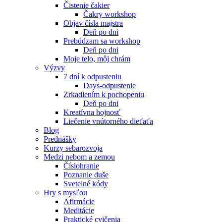
Čistenie čakier
Čakry workshop
Objav čísla majstra
Deň po dni
Prebúdzam sa workshop
Deň po dni
Moje telo, môj chrám
Výzvy
7 dní k odpusteniu
Days-odpustenie
Zrkadlením k pochopeniu
Deň po dni
Kreatívna hojnosť
Liečenie vnútorného dieťaťa
Blog
Prednášky
Kurzy sebarozvoja
Medzi nebom a zemou
Číslohranie
Poznanie duše
Svetelné kódy
Hry s mysľou
Afirmácie
Meditácie
Praktické cvičenia