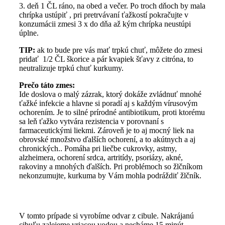
3. deň 1 ČL ráno, na obed a večer. Po troch dňoch by mala
chrípka ustúpiť , pri pretrvávaní ťažkostí pokračujte v
konzumácii zmesi 3 x do dňa až kým chrípka neustúpi
úplne.
TIP:
ak to bude pre vás mať trpkú chuť, môžete do zmesi
pridať 1/2 ČL škorice a pár kvapiek šťavy z citróna, to
neutralizuje trpkú chuť kurkumy.
Prečo táto zmes:
Ide doslova o malý zázrak, ktorý dokáže zvládnuť mnohé
ťažké infekcie a hlavne si poradí aj s každým vírusovým
ochorením. Je to silné prírodné antibiotikum, proti ktorému
sa leň ťažko vytvára rezistencia v porovnaní s
farmaceutickými liekmi. Zároveň je to aj mocný liek na
obrovské množstvo ďalších ochorení, a to akútnych a aj
chronických.. Pomáha pri liečbe cukrovky, astmy,
alzheimera, ochorení srdca, artritídy, psoriázy, akné,
rakoviny a mnohých ďalších. Pri problémoch so žlčníkom
nekonzumujte, kurkuma by Vám mohla podráždiť žlčník.
V tomto prípade si vyrobíme odvar z cibule. Nakrájanú
cibuľu zalejeme vriacou vodou a necháme 15 minút