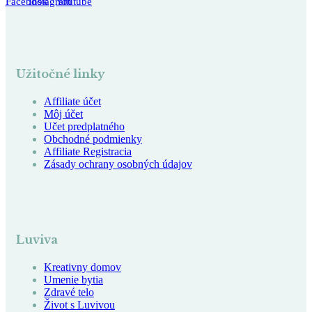
Facebook
Instagram
Youtube
Užitočné linky
Affiliate účet
Môj účet
Učet predplatného
Obchodné podmienky
Affiliate Registracia
Zásady ochrany osobných údajov
Luviva
Kreativny domov
Umenie bytia
Zdravé telo
Život s Luvivou