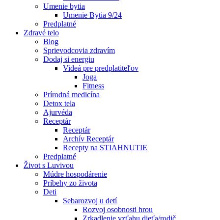
Umenie bytia
Umenie Bytia 9/24
Predplatné
Zdravé telo
Blog
Sprievodcovia zdravím
Dodaj si energiu
Videá pre predplatiteľov
Joga
Fitness
Prírodná medicína
Detox tela
Ajurvéda
Receptár
Receptár
Archív Receptár
Recepty na STIAHNUTIE
Predplatné
Život s Luvivou
Múdre hospodárenie
Príbehy zo života
Deti
Sebarozvoj u detí
Rozvoj osobnosti hrou
Zrkadlenie vzťahu dieťa/rodič