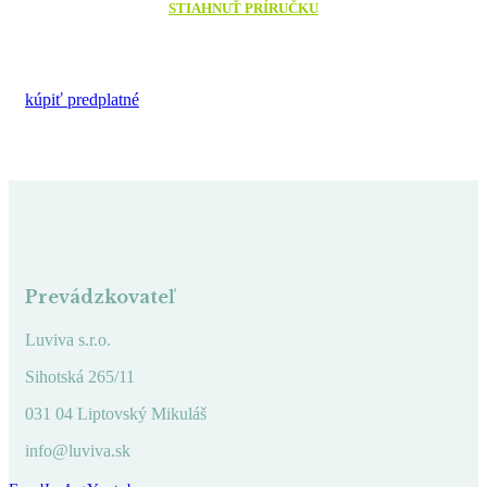
STIAHNUŤ PRÍRUČKU
kúpiť predplatné
Prevádzkovateľ
Luviva s.r.o.
Sihotská 265/11
031 04 Liptovský Mikuláš
info@luviva.sk