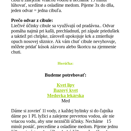
lúhovať, scedíme a osladíme medom. Pijeme 3x do dňa,
jeden odvar = jedna cibuľa.
Prečo odvar z cibule:
Liečivé účinky cibule sa využívajú od pradávna.. Odvar
pomáha najmä pri kašli, prechladnutí, pri zápale priedušiek
a taktiež pri chrípke, zároveň upokojuje krk a zmierňuje
opuch nosovej sliznice. Ak vám chuť cibule nevyhovuje,
môžete pridať kúsok zázvoru alebo škoricu na zjemnenie
chuti.
Horúčka:
Budeme potrebovať:
Kvet lipy
Bazový kvet
Medovka lekárska
Med
Dáme si zovrieť 1l vody, z každej bylinky si do čajníka
dáme po 1 PL lyžici a zalejeme prevretou vodou, ale nie
vriacou vodu, aby sme nezničili účinky. Necháme 15
minút postáť, precedíme a osladíme medom. Pijeme jednu