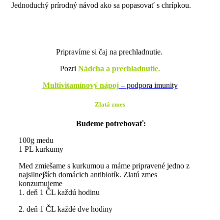
Jednoduchý prírodný návod ako sa popasovať s chrípkou.
Pripravíme si čaj na prechladnutie.
Pozri
Nádcha a prechladnutie.
Multivitamínový nápoj
–
podpora imunity
Zlatá zmes
Budeme potrebovať:
100g medu
1 PL kurkumy
Med zmiešame s kurkumou a máme pripravené jedno z
najsilnejších domácich antibiotík. Zlatú zmes
konzumujeme
1. deň 1 ČL každú hodinu
2. deň 1 ČL každé dve hodiny