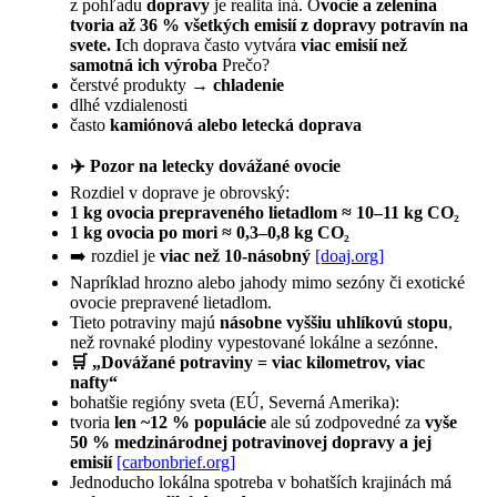
z pohľadu
dopravy
je realita iná. O
vocie a zelenina
tvoria až 36 % všetkých emisií z dopravy potravín na
svete. I
ch doprava často vytvára
viac emisií než
samotná ich výroba
Prečo?
čerstvé produkty →
chladenie
dlhé vzdialenosti
často
kamiónová alebo letecká doprava
✈️ Pozor na letecky dovážané ovocie
Rozdiel v doprave je obrovský:
1 kg ovocia prepraveného lietadlom ≈ 10–11 kg CO₂
1 kg ovocia po mori ≈ 0,3–0,8 kg CO₂
➡️ rozdiel je
viac než 10-násobný
[doaj.org]
Napríklad hrozno alebo jahody mimo sezóny či exotické
ovocie prepravené lietadlom.
Tieto potraviny majú
násobne vyššiu uhlíkovú stopu
,
než rovnaké plodiny vypestované lokálne a sezónne.
🛒 „Dovážané potraviny = viac kilometrov, viac
nafty“
bohatšie regióny sveta (EÚ, Severná Amerika):
tvoria
len ~12 % populácie
ale sú zodpovedné za
vyše
50 % medzinárodnej potravinovej dopravy a jej
emisií
[carbonbrief.org]
Jednoducho lokálna spotreba v bohatších krajinách má