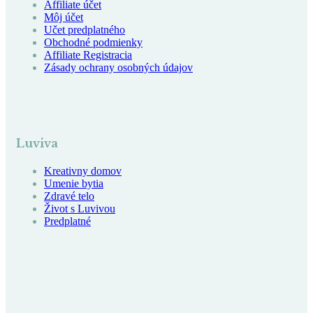
Affiliate účet
Môj účet
Učet predplatného
Obchodné podmienky
Affiliate Registracia
Zásady ochrany osobných údajov
Luviva
Kreativny domov
Umenie bytia
Zdravé telo
Život s Luvivou
Predplatné