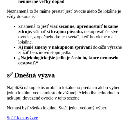
neúmerne veľký dopad
.
Neznamená to že máme prestať jesť ovocie alebo že lokálne je
vždy dokonalé.
Znamená to
jesť viac sezónne, uprednostniť lokálne
zdroje,
všímať si
krajinu pôvodu,
nekupovať čerstvé
ovocie „z opačného konca sveta“, keď ho vieme mať
lokálne.
Aj
malé zmeny v nákupnom správaní
dokážu výrazne
znížiť benzínovú stopu jedla.
„Najekologickejšie jedlo je často to, ktoré nemuselo
cestovať.“
✅ Dnešná výzva
Najbližší nákup skús urobiť u lokálneho predajcu alebo vyber
jednu lokálnu vec namiesto dovážanej. Alebo iba jednoducho
nekupuj dovezené ovocie v tejto sezóne.
Nemusí byť všetko lokálne. Stačí jeden vedomý výber.
Späť k ekovýzve