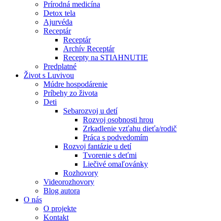
Prírodná medicína
Detox tela
Ajurvéda
Receptár
Receptár
Archív Receptár
Recepty na STIAHNUTIE
Predplatné
Život s Luvivou
Múdre hospodárenie
Príbehy zo života
Deti
Sebarozvoj u detí
Rozvoj osobnosti hrou
Zrkadlenie vzťahu dieťa/rodič
Práca s podvedomím
Rozvoj fantázie u detí
Tvorenie s deťmi
Liečivé omaľovánky
Rozhovory
Videorozhovory
Blog autora
O nás
O projekte
Kontakt