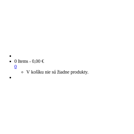
0 Items
-
0,00
€
0
V košíku nie sú žiadne produkty.