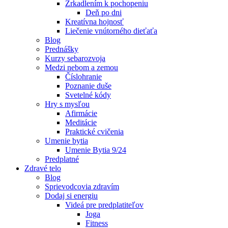
Zrkadlením k pochopeniu
Deň po dni
Kreatívna hojnosť
Liečenie vnútorného dieťaťa
Blog
Prednášky
Kurzy sebarozvoja
Medzi nebom a zemou
Číslohranie
Poznanie duše
Svetelné kódy
Hry s mysľou
Afirmácie
Meditácie
Praktické cvičenia
Umenie bytia
Umenie Bytia 9/24
Predplatné
Zdravé telo
Blog
Sprievodcovia zdravím
Dodaj si energiu
Videá pre predplatiteľov
Joga
Fitness