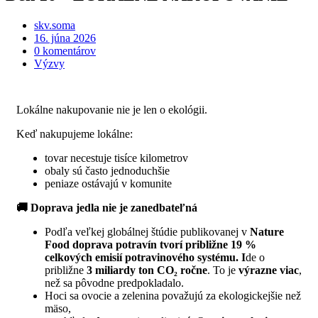
skv.soma
16. júna 2026
0 komentárov
Výzvy
Lokálne nakupovanie nie je len o ekológii.
Keď nakupujeme lokálne:
tovar necestuje tisíce kilometrov
obaly sú často jednoduchšie
peniaze ostávajú v komunite
🚚 Doprava jedla nie je zanedbateľná
Podľa veľkej globálnej štúdie publikovanej v
Nature
Food
doprava potravín tvorí približne 19 %
celkových emisií potravinového systému.
I
de o
približne
3 miliardy ton CO₂ ročne
. To je
výrazne viac
,
než sa pôvodne predpokladalo.
Hoci sa ovocie a zelenina považujú za ekologickejšie než
mäso,