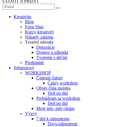
ULOŽIŤ A PRIJAŤ
Kreativita
Blog
Feng Shui
Kurzy kreativity
Nápady zdarma
Tvorivé návody
Dekorácie
Domov a záhrada
Tvorenie s deťmi
Predplatné
Sebarozvoj
WORKSHOP
Čistenie čakier
Čakry workshop
Objav čísla majstra
Deň po dni
Prebúdzam sa workshop
Deň po dni
Moje telo, môj chrám
Výzvy
7 dní k odpusteniu
Days-odpustenie