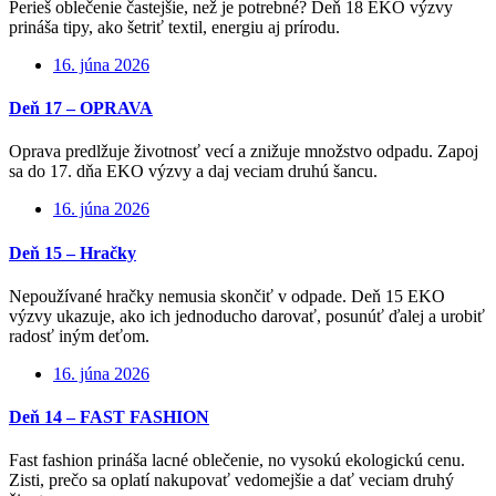
Perieš oblečenie častejšie, než je potrebné? Deň 18 EKO výzvy
prináša tipy, ako šetriť textil, energiu aj prírodu.
16. júna 2026
Deň 17 – OPRAVA
Oprava predlžuje životnosť vecí a znižuje množstvo odpadu. Zapoj
sa do 17. dňa EKO výzvy a daj veciam druhú šancu.
16. júna 2026
Deň 15 – Hračky
Nepoužívané hračky nemusia skončiť v odpade. Deň 15 EKO
výzvy ukazuje, ako ich jednoducho darovať, posunúť ďalej a urobiť
radosť iným deťom.
16. júna 2026
Deň 14 – FAST FASHION
Fast fashion prináša lacné oblečenie, no vysokú ekologickú cenu.
Zisti, prečo sa oplatí nakupovať vedomejšie a dať veciam druhý