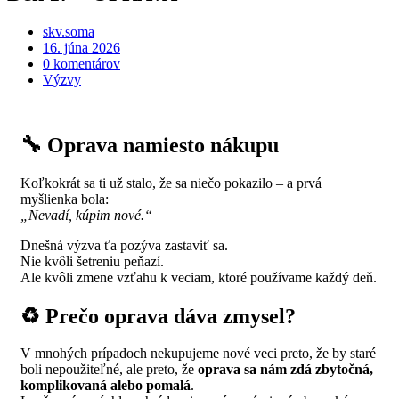
skv.soma
16. júna 2026
0 komentárov
Výzvy
🔧 Oprava namiesto nákupu
Koľkokrát sa ti už stalo, že sa niečo pokazilo – a prvá
myšlienka bola:
„Nevadí, kúpim nové.“
Dnešná výzva ťa pozýva zastaviť sa.
Nie kvôli šetreniu peňazí.
Ale kvôli zmene vzťahu k veciam, ktoré používame každý deň.
♻️ Prečo oprava dáva zmysel?
V mnohých prípadoch nekupujeme nové veci preto, že by staré
boli nepoužiteľné, ale preto, že
oprava sa nám zdá zbytočná,
komplikovaná alebo pomalá
.