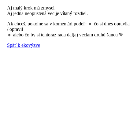
Aj malý krok má zmysel.
Aj jedna neopustená vec je vítaný rozdiel.
Ak chceš, pokojne sa v komentári podeľ: 🔹 čo si dnes opravila
/ opravil
🔹 alebo čo by si tentoraz rada dal(a) veciam druhú šancu 💚
Späť k ekovýzve