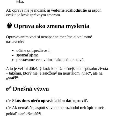
teba.
Ak oprava nie je možná, aj
vedomé rozhodnutie
ju aspoň
zvážiť je krok správnym smerom.
🧠 Oprava ako zmena myslenia
Opravovaním vecí si nenápadne meníme aj vnútorné
nastavenie:
učíme sa trpezlivosti,
spomaľujeme,
prestávame veci vnímať ako jednorazové.
A to je veľmi dôležitý krok k udržateľnejšiemu spôsobu života
– takému, ktorý nie je založený na neustálom „viac“, ale na
„stačí“
.
✅ Dnešná výzva
👉
Skús dnes niečo opraviť alebo dať opraviť.
👉 Ak nemáš čo, aspoň sa vedome rozhodni
nekúpiť nové
,
pokiaľ staré ešte slúži.