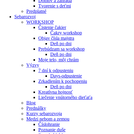
Domov a záhrada
Tvorenie s deťmi
Predplatné
Sebarozvoj
WORKSHOP
Čistenie čakier
Čakry workshop
Objav čísla majstra
Deň po dni
Prebúdzam sa workshop
Deň po dni
Moje telo, môj chrám
Výzvy
7 dní k odpusteniu
Days-odpustenie
Zrkadlením k pochopeniu
Deň po dni
Kreatívna hojnosť
Liečenie vnútorného dieťaťa
Blog
Prednášky
Kurzy sebarozvoja
Medzi nebom a zemou
Číslohranie
Poznanie duše