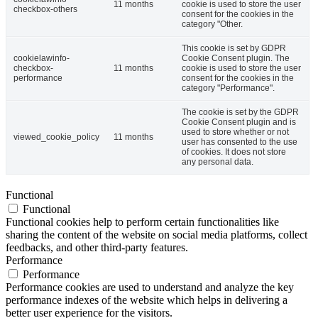
11 months
cookie is used to store the user
checkbox-others
consent for the cookies in the
category "Other.
This cookie is set by GDPR
cookielawinfo-
Cookie Consent plugin. The
checkbox-
11 months
cookie is used to store the user
performance
consent for the cookies in the
category "Performance".
The cookie is set by the GDPR
Cookie Consent plugin and is
used to store whether or not
viewed_cookie_policy
11 months
user has consented to the use
of cookies. It does not store
any personal data.
Functional
Functional
Functional cookies help to perform certain functionalities like
sharing the content of the website on social media platforms, collect
feedbacks, and other third-party features.
Performance
Performance
Performance cookies are used to understand and analyze the key
performance indexes of the website which helps in delivering a
better user experience for the visitors.