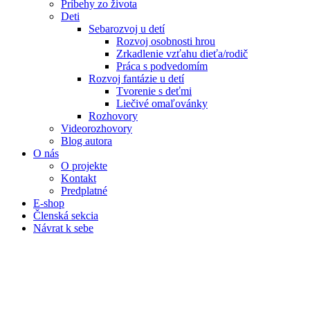
Príbehy zo života
Deti
Sebarozvoj u detí
Rozvoj osobnosti hrou
Zrkadlenie vzťahu dieťa/rodič
Práca s podvedomím
Rozvoj fantázie u detí
Tvorenie s deťmi
Liečivé omaľovánky
Rozhovory
Videorozhovory
Blog autora
O nás
O projekte
Kontakt
Predplatné
E-shop
Členská sekcia
Návrat k sebe