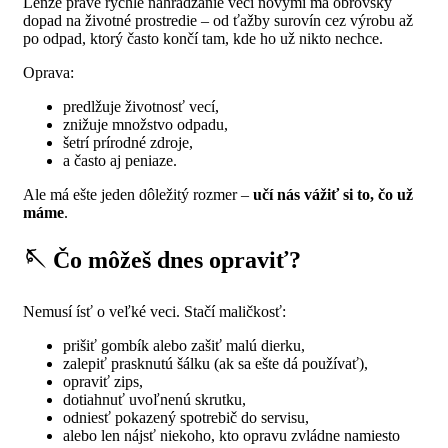
Lenže práve rýchle nahrádzanie vecí novými má obrovský
dopad na životné prostredie – od ťažby surovín cez výrobu až
po odpad, ktorý často končí tam, kde ho už nikto nechce.
Oprava:
predlžuje životnosť vecí,
znižuje množstvo odpadu,
šetrí prírodné zdroje,
a často aj peniaze.
Ale má ešte jeden dôležitý rozmer –
učí nás vážiť si to, čo už
máme
.
🪡 Čo môžeš dnes opraviť?
Nemusí ísť o veľké veci. Stačí maličkosť:
prišiť gombík alebo zašiť malú dierku,
zalepiť prasknutú šálku (ak sa ešte dá používať),
opraviť zips,
dotiahnuť uvoľnenú skrutku,
odniesť pokazený spotrebič do servisu,
alebo len nájsť niekoho, kto opravu zvládne namiesto