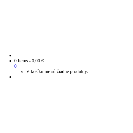
0 Items
-
0,00
€
0
V košíku nie sú žiadne produkty.