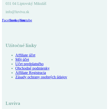
031 04 Liptovský Mikuláš
info@luviva.sk
Facebook
Instagram
Youtube
Užitočné linky
Affiliate účet
Môj účet
Učet predplatného
Obchodné podmienky
Affiliate Registracia
Zásady ochrany osobných údajov
Luviva