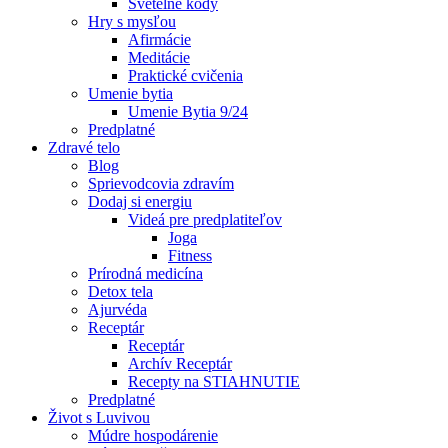
Svetelné kódy
Hry s mysľou
Afirmácie
Meditácie
Praktické cvičenia
Umenie bytia
Umenie Bytia 9/24
Predplatné
Zdravé telo
Blog
Sprievodcovia zdravím
Dodaj si energiu
Videá pre predplatiteľov
Joga
Fitness
Prírodná medicína
Detox tela
Ajurvéda
Receptár
Receptár
Archív Receptár
Recepty na STIAHNUTIE
Predplatné
Život s Luvivou
Múdre hospodárenie