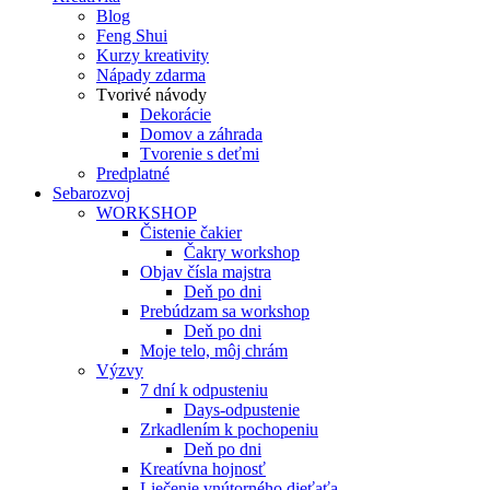
Blog
Feng Shui
Kurzy kreativity
Nápady zdarma
Tvorivé návody
Dekorácie
Domov a záhrada
Tvorenie s deťmi
Predplatné
Sebarozvoj
WORKSHOP
Čistenie čakier
Čakry workshop
Objav čísla majstra
Deň po dni
Prebúdzam sa workshop
Deň po dni
Moje telo, môj chrám
Výzvy
7 dní k odpusteniu
Days-odpustenie
Zrkadlením k pochopeniu
Deň po dni
Kreatívna hojnosť
Liečenie vnútorného dieťaťa