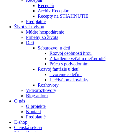
Receptár
Receptár
Archív Receptár
Recepty na STIAHNUTIE
Predplatné
Život s Luvivou
Múdre hospodárenie
Príbehy zo života
Deti
Sebarozvoj u detí
Rozvoj osobnosti hrou
Zrkadlenie vzťahu dieťa/rodič
Práca s podvedomím
Rozvoj fantázie u detí
Tvorenie s deťmi
Liečivé omaľovánky
Rozhovory
Videorozhovory
Blog autora
O nás
O projekte
Kontakt
Predplatné
E-shop
Členská sekcia