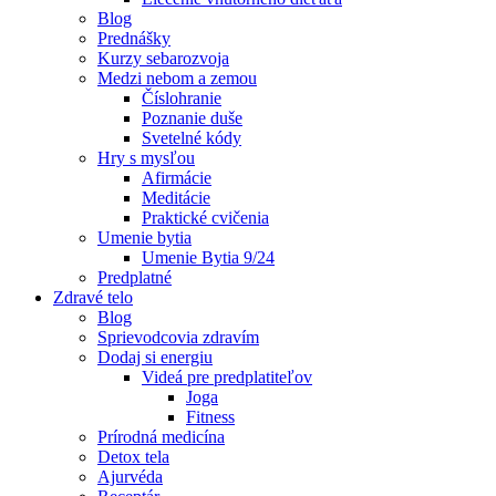
Blog
Prednášky
Kurzy sebarozvoja
Medzi nebom a zemou
Číslohranie
Poznanie duše
Svetelné kódy
Hry s mysľou
Afirmácie
Meditácie
Praktické cvičenia
Umenie bytia
Umenie Bytia 9/24
Predplatné
Zdravé telo
Blog
Sprievodcovia zdravím
Dodaj si energiu
Videá pre predplatiteľov
Joga
Fitness
Prírodná medicína
Detox tela
Ajurvéda