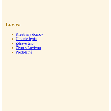
Luviva
Kreativny domov
Umenie bytia
Zdravé telo
Život s Luvivou
Predplatné