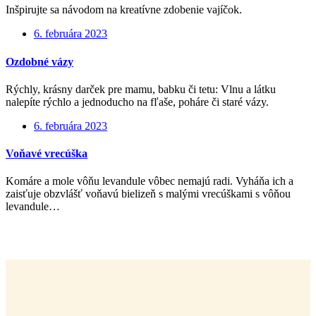
Inšpirujte sa návodom na kreatívne zdobenie vajíčok.
6. februára 2023
Ozdobné vázy
Rýchly, krásny darček pre mamu, babku či tetu: Vlnu a látku
nalepíte rýchlo a jednoducho na fľaše, poháre či staré vázy.
6. februára 2023
Voňavé vrecúška
Komáre a mole vôňu levandule vôbec nemajú radi. Vyháňa ich a
zaisťuje obzvlášť voňavú bielizeň s malými vrecúškami s vôňou
levandule…