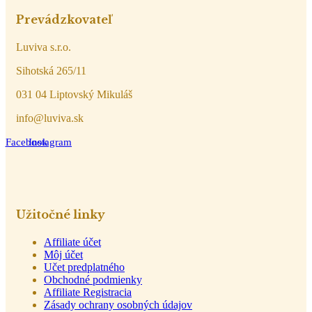
Prevádzkovateľ
Luviva s.r.o.
Sihotská 265/11
031 04 Liptovský Mikuláš
info@luviva.sk
Facebook
Instagram
Užitočné linky
Affiliate účet
Môj účet
Učet predplatného
Obchodné podmienky
Affiliate Registracia
Zásady ochrany osobných údajov