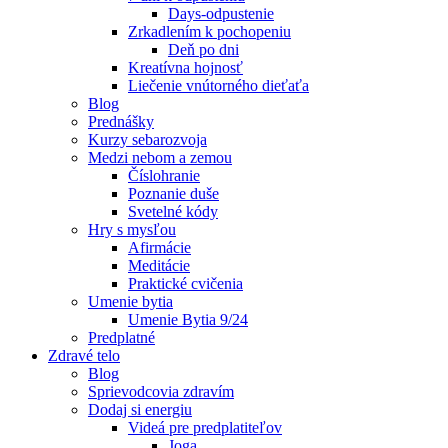
Days-odpustenie
Zrkadlením k pochopeniu
Deň po dni
Kreatívna hojnosť
Liečenie vnútorného dieťaťa
Blog
Prednášky
Kurzy sebarozvoja
Medzi nebom a zemou
Číslohranie
Poznanie duše
Svetelné kódy
Hry s mysľou
Afirmácie
Meditácie
Praktické cvičenia
Umenie bytia
Umenie Bytia 9/24
Predplatné
Zdravé telo
Blog
Sprievodcovia zdravím
Dodaj si energiu
Videá pre predplatiteľov
Joga