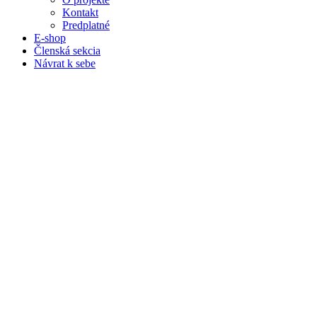
Kontakt
Predplatné
E-shop
Členská sekcia
Návrat k sebe