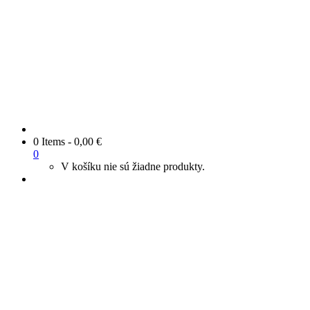
0 Items
-
0,00
€
0
V košíku nie sú žiadne produkty.