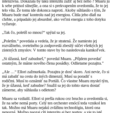
intenzívna. Dokázala by takú intenzitu zažiť aj bez neho ? Muaru ju
k sebe pritisol silnejšie, a ona si s prekvapením uvedomila, že to jej
telo víta. Že tomu ide dokonca naproti. Akoby súhlasilo s tým, že
Muaru bude mať kontrolu nad jej energiou. Cítila jeho dlaň na
chrbte, a pripadalo jej absurdné, ako veľmi energia z toho dotyku
vyžaruje.
„Tak čo, poletíš so mnou?“ spýtal sa jej.
„Poletím.“ povedala a vedela, že je stratená. Že namiesto jej
rozvážneho, svetelného ja zodpovedá zbesilý súčet všetkých jej
zistených zmyslov. V tomto stave by ho nasledovala kamkoľvek.
„Si úžasná, keď zabudneš,“ povedal Muaru. „Pôjdem povedať
ostatným, že máme nového člena posádky. Odlietame pozajtra.”
„Ale …“ Ellori zažmurkala. Pozajtra je dosť skoro. Ani nevie, čo si
má zabaliť na cestu do iných dimenzií. Musí sa poradiť s
rodičmi. Musí to oznámiť na Portáli. Čo vlastne Muaru myslel tým,
že je úžasná, keď zabudne? Snažil sa jej do tohto stavu dostať
zámerne, aby súhlasila s odletom?
Muaru sa vzdialil. Ellori si prešla rukou cez brucho a uvedomila si,
že na sebe nemá porty. Celý ten orchester emócií teda vznikol len
tak. Možno má Muaru nejakú zvláštnu technológiu, ktorú ona
nepozná. Možno naozaj cíti intenzitu aj bez portov, a vie to isté