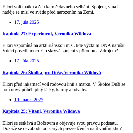
Ellori volí matku a čelí karmě dávného selhání. Spojení, vina i
naděje se mísí ve světle před narozením na Zemi.
17. júla 2025
Kapitola 27: Experiment, Veronika Wildová
Ellori vzpomíná na arkturiánskou misi, kde výzkum DNA narušili
Vůdci posedlí mocí. Co skrývá spojení s přírodou a Zdrojem?
17. júla 2025
Kapitola 26: Školka pro Duše, Veronika Wildová
Ellori před inkarnací volí rodovou linii a matku. V Školce Duší se
rodí nový příběh plný lásky, karmy a odvahy.
19. marca 2025
Kapitola 25: Vítání, Veronika Wildová
Ellori se setkává s Božstvím a objevuje svou pravou podstatu.
Dokáže se osvobodit od starých přesvědčení a najít vnitřní klid?