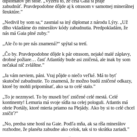
diplomatov pri stole. „Vyzerá to, že celá Gaia si praje
zabudnúť. Pravdepodobne dôjde aj k otrasom v samotnej minerálnej
štruktúre.”
„Nedivil by som sa,“ zasmial sa iný diplomat z národu Lýry. „Už
dlho vkladáme do minerálov kódy zabudnutia. Predpokladám, že
nás má Gaia plné zuby.”
„Ale čo to pre nás znamená?“ spýtal sa tretí.
„Čo by. Pravdepodobne dôjde k pár otrasom, nejaké malé záplavy,
drobné požiare… časť Atlantídy bude asi zničená, ale inak by som
nečakal nič zvláštne.”
„Ja vám neviem, páni. Vraj pôjde o niečo veľké. Má to byť
skutočné zabudnutie. To znamená, že možno budú zničené odkazy,
ktoré by mohli pripomínať, ako sa to celé stalo.”
„To je nezmysel. To by museli byť zničené celé mestá. Celé
kontinenty! Lemuria má svoje sídla na celej pologuli. Atlantis má
obrie Portály, ktoré mieria priamo na Plejády. Ako by si to celé chcel
zničiť?”
„No, predsa sme hostí na Gaie. Podľa mňa, ak sa ríša minerálov
rozhodne, že planéta zabudne ako celok, tak si to skrátka zariadi.”