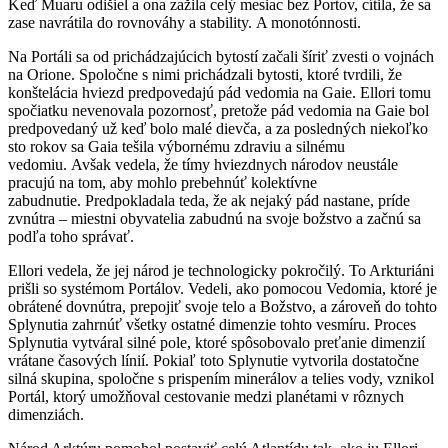
Keď Muaru odišiel a ona zažila celý mesiac bez Portov, cítila, že sa
zase navrátila do rovnováhy a stability. A monotónnosti.
Na Portáli sa od prichádzajúcich bytostí začali šíriť zvesti o vojnách
na Orione. Spoločne s nimi prichádzali bytosti, ktoré tvrdili, že
konštelácia hviezd predpovedajú pád vedomia na Gaie. Ellori tomu
spočiatku nevenovala pozornosť, pretože pád vedomia na Gaie bol
predpovedaný už keď bolo malé dievča, a za posledných niekoľko
sto rokov sa Gaia tešila výbornému zdraviu a silnému
vedomiu. Avšak vedela, že tímy hviezdnych národov neustále
pracujú na tom, aby mohlo prebehnúť kolektívne
zabudnutie. Predpokladala teda, že ak nejaký pád nastane, príde
zvnútra – miestni obyvatelia zabudnú na svoje božstvo a začnú sa
podľa toho správať.
Ellori vedela, že jej národ je technologicky pokročilý. To Arkturiáni
prišli so systémom Portálov. Vedeli, ako pomocou Vedomia, ktoré je
obrátené dovnútra, prepojiť svoje telo a Božstvo, a zároveň do tohto
Splynutia zahrnúť všetky ostatné dimenzie tohto vesmíru. Proces
Splynutia vytváral silné pole, ktoré spôsobovalo preťanie dimenzií
vrátane časových línií. Pokiaľ toto Splynutie vytvorila dostatočne
silná skupina, spoločne s prispením minerálov a telies vody, vznikol
Portál, ktorý umožňoval cestovanie medzi planétami v rôznych
dimenziách.