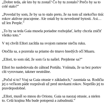
„Dobre teda, ale kto by tu zostal? Čo by tu zostalo? Prečo by sa to
celé stalo?”
„Povedal by som, že by sa to stalo preto, že na tom už niekoľko tisíc
rokov aktívne pracujeme. Ale ostali by tu nevedomé bytosti. Asi…
už len Peeple.”
„To by sa teda Gaia musela poriadne rozhojdať, keby chcela zničiť
všetko toto.“
V tej chvíli Ellori zacítila na svojom ramene niečiu ruku.
Otočila sa, a pozerala sa priamo do tmavo hnedých očí Muaru.
„Ellori, to som rád, že som ťa tu našiel. Prejdeme sa?”
Ellori ho nasledovala do záhrad Portálu. Vnímala, že sa bez portov
cíti vyrovnane, takmer neutrálne.
„Počul si to? Vraj sa Gaia otrasie v základoch,“ zasmiala sa. Rodičia
jej o veľkom páde rozprávali už pred stovkami rokov. Neprišlo jej to
pravdepodobné.
„Ellori, musíš so mnou do Orionu. Gaia sa naozaj otrasie, a nielen
to. Celá krajina Mu bude potopená a zabudnutá.”