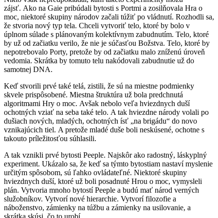
zájsť. Ako na Gaie pribúdali bytosti s Portmi a zosilňovala Hra o
moc, niektoré skupiny národov začali túžiť po vládnutí. Rozhodli sa,
že stvoria nový typ tela. Chceli vytvoriť telo, ktoré by bolo v
úplnom súlade s plánovaným kolektívnym zabudnutím. Telo, ktoré
by už od začiatku verilo, že nie je súčasťou Božstva. Telo, ktoré by
nepotrebovalo Porty, pretože by od začiatku malo zníženú úroveň
vedomia. Skrátka by tomuto telu nakódovali zabudnutie už do
samotnej DNA.
Keď stvorili prvé také telá, zistili, že sú na miestne podmienky
skvele prispôsobené. Miestna štruktúra už bola predchnutá
algoritmami Hry o moc. Avšak nebolo veľa hviezdnych duší
ochotných vziať na seba také telo. A tak hviezdne národy volali po
dušiach nových, mladých, ochotných ísť „na brigádu“ do novo
vznikajúcich tiel. A pretože mladé duše boli neskúsené, ochotne s
takouto príležitosťou súhlasili.
A tak vznikli prvé bytosti Peeple. Najskôr ako radostný, láskyplný
experiment. Ukázalo sa, že keď sa týmto bytostiam nastaví myslenie
určitým spôsobom, sú ľahko ovládateľné. Niektoré skupiny
hviezdnych duší, ktoré už boli posadnuté Hrou o moc, vymysleli
plán. Vytvoria mnoho bytostí Peeple a budú mať národ verných
služobníkov. Vytvorí nové hierarchie. Vytvorí filozofie a
náboženstvo, zámienky na túžbu a zámienky na usilovanie, a
skrátka skúsi, čo to urobí.