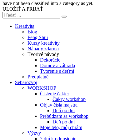
have not been classified into a category as yet.
ULOŽIŤ A PRIJAŤ
Kreativita
Blog
Feng Shui
Kurzy kreativity
Nápady zdarma
Tvorivé návody
Dekorácie
Domov a záhrada
Tvorenie s deťmi
Predplatné
Sebarozvoj
WORKSHOP
Čistenie čakier
Čakry workshop
Objav čísla majstra
Deň po dni
Prebúdzam sa workshop
Deň po dni
Moje telo, môj chrám
Výzvy
7 dní k odpusteniu