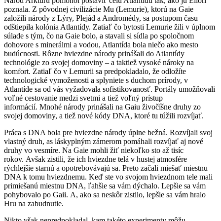
Národ Arktúru pomohol postaviť celú Atlantídu tak, ako ju Ellori
poznala. Z pôvodnej civilizácie Mu (Lemurie), ktorú na Gaie
založili národy z Lýry, Plejád a Andromédy, sa postupom času
odštiepila kolónia Atlantídy. Zatiaľ čo bytosti Lemurie žili v úplnom
súlade s tým, čo na Gaie bolo, a stavali si sídla po spoločnom
dohovore s minerálmi a vodou, Atlantída bola niečo ako mesto
budúcnosti. Rôzne hviezdne národy prinášali do Atlantídy
technológie zo svojej domoviny – a taktiež vysoké nároky na
komfort. Zatiaľ čo v Lemurii sa predpokladalo, že odložíte
technologické vymoženosti a splyniete s duchom prírody, v
Atlantíde sa od vás vyžadovala sofistikovanosť. Portály umožňovali
voľné cestovanie medzi svetmi a tiež voľný prístup
informácií. Mnohé národy prinášali na Gaiu živočíšne druhy zo
svojej domoviny, a tiež nové kódy DNA, ktoré tu túžili rozvíjať.
Práca s DNA bola pre hviezdne národy úplne bežná. Rozvíjali svoj
vlastný druh, as láskyplným zámerom pomáhali rozvíjať aj nové
druhy vo vesmíre. Na Gaie mohli žiť niekoľko sto až tisíc
rokov. Avšak zistili, že ich hviezdne telá v hustej atmosfére
rýchlejšie starnú a opotrebovávajú sa. Preto začali miešať miestnu
DNA k tomu hviezdnemu. Keď ste vo svojom hviezdnom tele mali
primiešanú miestnu DNA, ľahšie sa vám dýchalo. Lepšie sa vám
pohybovalo po Gaii. A, ako sa neskôr zistilo, lepšie sa vám hralo
Hru na zabudnutie.
Nikto však nepredpokladal, kam takéto experimenty môžu