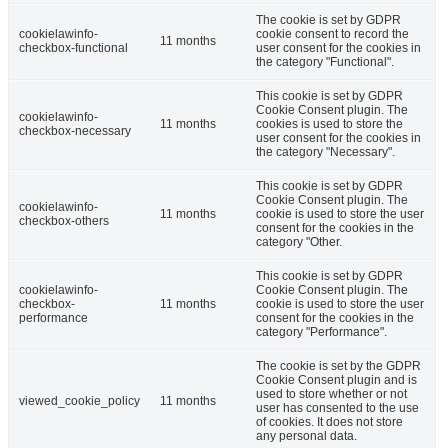
The cookie is set by GDPR
cookielawinfo-
cookie consent to record the
11 months
checkbox-functional
user consent for the cookies in
the category "Functional".
This cookie is set by GDPR
Cookie Consent plugin. The
cookielawinfo-
11 months
cookies is used to store the
checkbox-necessary
user consent for the cookies in
the category "Necessary".
This cookie is set by GDPR
Cookie Consent plugin. The
cookielawinfo-
11 months
cookie is used to store the user
checkbox-others
consent for the cookies in the
category "Other.
This cookie is set by GDPR
cookielawinfo-
Cookie Consent plugin. The
checkbox-
11 months
cookie is used to store the user
performance
consent for the cookies in the
category "Performance".
The cookie is set by the GDPR
Cookie Consent plugin and is
used to store whether or not
viewed_cookie_policy
11 months
user has consented to the use
of cookies. It does not store
any personal data.