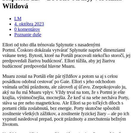
Wildová
LM
4. októbra 2023
0 komentárov
Poznanie duše
Ellori od toho dňa trénovala Splynutie s nasadenými
Portmi. Čoskoro dokázala vytvárať Splynutie naprieč dimenziami
vrátane tretej. Bytosti, ktoré na Portáli pracovali niekoľko storočí, jej
predpovedali žiarivu budúcnosť. Ellori túžila, aby jej žiarivu
budúcnosť predpovedal hlavne Muaru.
Muaru zostal na Portáli ešte pár týždňov a potom sa aj s celou
posádkou odobral cestovať po Gaie. Ellori s jeho odchodom
vnímala určitú prázdnotu, ale zároveň aj úľavu. Znepokojovalo ju,
aký na ňu má Muaru vplyv. Vždy trval na tom, že s Portmi je ešte
krajšia, výnimočnejšia, mocnejšia. Že keď si na sebe necháva Porty,
stáva sa pre neho magnetickou. Ale Ellori sa po toľkých dňoch s
portami cítila zoslabnutá, bez energie. Porty skutočne spôsobili
zosilnenie všetkých zážitkov, a zosilnenie fyzickej žiary – ale po ich
vypnutí nasledoval prepad, pocit prázdnoty a znechutenia bežným
životom.