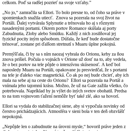
celkom. Poď sa radšej pozrieť na svoje vzťahy.”
„No jo,“ zamračila sa Ellori. To bolo presne to, od čoho sa práve v
spomienkach snažila utiecť. Znova sa pozerala na svoj život na
Portáli. Ďalej vytvárala Splynutie a trénovala ho aj s rôznymi
nasadenými portami. Okrem portov Romance skúšala aj porty
Zabudnutia, Zloby alebo Smútku. Každý z nich zosilňoval jej
fyzické pocity iným spôsobom. Dúfala, že keď bude dostatočne
trénovať, zostane pri ďalšom stretnutí s Muaru úplne pokojná.
Premýšľala, či by sa s ním naozaj vybrala do Orionu, keby za ňou
znova prišiel. Počula o vojnách v Orione už dosť na to, aby vedela,
že o bez portov na tele pôjde o intenzívnu skúsenosť. A keď bol
naposledy Muaru na Portáli, opakovane ju presviedčal, že s portami
na tele je ďaleko viac magnetická. Čo ak po nej bude chcieť, aby ich
mala na sebe aj na ceste do Orionu? Ellori sa pozerala na Portál a
vnímala jeho tajomnú krásu. Možno, že už na Gaie zažila všetko, čo
potrebovala. Napríklad by ju výlet do iných svetov obohatil. Predsa
to na tom vojnovom ťažení nemôže byť také zlé, ako sa hovorí.
Ellori sa vydala do stabilizačnej siene, aby si vypočula novinky od
čerstvo prichádzajúcich. Atmosféra v sieni bola v ten deň obzvlášť
nepokojná.
„Nepôjde len o zabudnutie na úrovni mysle,“ hovoril práve jeden z