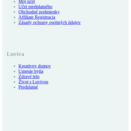
Môj účet
Učet predplatného
Obchodné podmienky
Affiliate Registracia
Zásady ochrany osobných údajov
Luviva
Kreativny domov
Umenie bytia
Zdravé telo
Život s Luvivou
Predplatné