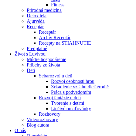
Fitness
Prírodná medicína
Detox tela
Ajurvéda
Receptár
Receptár
Archív Receptár
Recepty na STIAHNUTIE
Predplatné
Život s Luvivou
Múdre hospodárenie
Príbehy zo života
Deti
Sebarozvoj u detí
Rozvoj osobnosti hrou
Zrkadlenie vzťahu dieťa/rodič
Práca s podvedomím
Rozvoj fantázie u detí
Tvorenie s deťmi
Liečivé omaľovánky
Rozhovory
Videorozhovory
Blog autora
O nás
O projekte