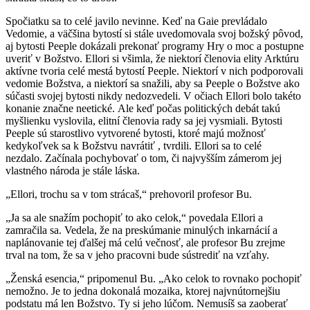
Spočiatku sa to celé javilo nevinne. Keď na Gaie prevládalo
Vedomie, a väčšina bytostí si stále uvedomovala svoj božský pôvod,
aj bytosti Peeple dokázali prekonať programy Hry o moc a postupne
uveriť v Božstvo. Ellori si všimla, že niektorí členovia elity Arktúru
aktívne tvoria celé mestá bytostí Peeple. Niektorí v nich podporovali
vedomie Božstva, a niektorí sa snažili, aby sa Peeple o Božstve ako
súčasti svojej bytosti nikdy nedozvedeli. V očiach Ellori bolo takéto
konanie značne neetické. Ale keď počas politických debát takú
myšlienku vyslovila, elitní členovia rady sa jej vysmiali. Bytosti
Peeple sú starostlivo vytvorené bytosti, ktoré majú možnosť
kedykoľvek sa k Božstvu navrátiť , tvrdili. Ellori sa to celé
nezdalo. Začínala pochybovať o tom, či najvyšším zámerom jej
vlastného národa je stále láska.
„Ellori, trochu sa v tom strácaš,“ prehovoril profesor Bu.
„Ja sa ale snažím pochopiť to ako celok,“ povedala Ellori a
zamračila sa. Vedela, že na preskúmanie minulých inkarnácií a
naplánovanie tej ďalšej má celú večnosť, ale profesor Bu zrejme
trval na tom, že sa v jeho pracovni bude sústrediť na vzťahy.
„Ženská esencia,“ pripomenul Bu. „Ako celok to rovnako pochopiť
nemožno. Je to jedna dokonalá mozaika, ktorej najvnútornejšiu
podstatu má len Božstvo. Ty si jeho lúčom. Nemusíš sa zaoberať