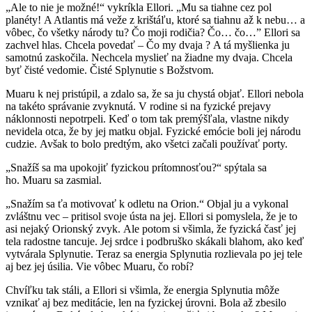
„Ale to nie je možné!“ vykríkla Ellori. „Mu sa tiahne cez pol
planéty! A Atlantis má veže z krištáľu, ktoré sa tiahnu až k nebu… a
vôbec, čo všetky národy tu? Čo moji rodičia? Čo… čo…” Ellori sa
zachvel hlas. Chcela povedať – Čo my dvaja ? A tá myšlienka ju
samotnú zaskočila. Nechcela myslieť na žiadne my dvaja. Chcela
byť čisté vedomie. Čisté Splynutie s Božstvom.
Muaru k nej pristúpil, a zdalo sa, že sa ju chystá objať. Ellori nebola
na takéto správanie zvyknutá. V rodine si na fyzické prejavy
náklonnosti nepotrpeli. Keď o tom tak premýšľala, vlastne nikdy
nevidela otca, že by jej matku objal. Fyzické emócie boli jej národu
cudzie. Avšak to bolo predtým, ako všetci začali používať porty.
„Snažíš sa ma upokojiť fyzickou prítomnosťou?“ spýtala sa
ho. Muaru sa zasmial.
„Snažím sa ťa motivovať k odletu na Orion.“ Objal ju a vykonal
zvláštnu vec – pritisol svoje ústa na jej. Ellori si pomyslela, že je to
asi nejaký Orionský zvyk. Ale potom si všimla, že fyzická časť jej
tela radostne tancuje. Jej srdce i podbruško skákali blahom, ako keď
vytvárala Splynutie. Teraz sa energia Splynutia rozlievala po jej tele
aj bez jej úsilia. Vie vôbec Muaru, čo robí?
Chvíľku tak stáli, a Ellori si všimla, že energia Splynutia môže
vznikať aj bez meditácie, len na fyzickej úrovni. Bola až zbesilo