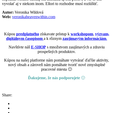
vyvolať aj v niekom inom. Ellori to rozhodne musí rozlúštiť.
Autor:
Veronika Wildová
Web:
veronikaheavenwithin.com
Kúpou
predplatného
získavate prístup k
workshopom
,
výzvam,
digitálnym časopisom
a k rôznym
zaujímavým informáciám
.
Navštívte náš
E-SHOP
s množstvom zaujímavých a zdraviu
prospešných produktov.
Kúpou na našej platforme nám pomáhate vytvárať ďaľšie aktivity,
nový obsah a zároveň nám pomáhate tvoriť nové zmysluplné
pracovné miesta 🙂
Ďakujeme, že nás podporujete
🙂
Share: